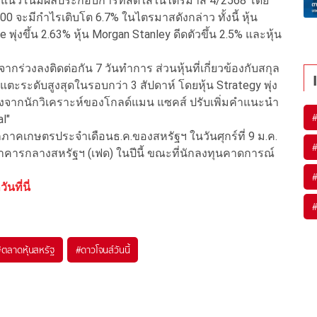
านรับแนวโน้มผลประกอบการที่สดใสในไตรมาส 4/2568 โดย
 จะมีกำไรเติบโต 6.7% ในไตรมาสดังกล่าว ทั้งนี้ หุ้น
พุ่งขึ้น 2.63% หุ้น Morgan Stanley ดีดตัวขึ้น 2.5% และหุ้น
งจากร่วงลงติดต่อกัน 7 วันทำการ ส่วนหุ้นที่เกี่ยวข้องกับสกุล
้นแตะระดับสูงสุดในรอบกว่า 3 สัปดาห์ โดยหุ้น Strategy พุ่ง
% หลังจากนักวิเคราะห์ของโกลด์แมน แซคส์ ปรับเพิ่มคำแนะนำ
l"
าคเกษตรประจำเดือนธ.ค.ของสหรัฐฯ ในวันศุกร์ที่ 9 ม.ค.
าคารกลางสหรัฐฯ (เฟด) ในปีนี้ ขณะที่นักลงทุนคาดการณ์
ที่นี่
#
ตลาดหุ้นสหรัฐ
#
ดาวโจนส์วันนี้