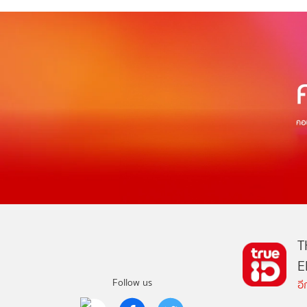
T
E
Follow us
อ