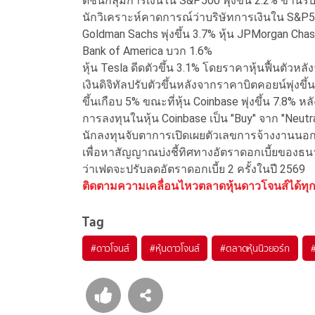
ดัชนีกลุ่มการเงินใน S&P500 พุ่งขึ้น 2.2% ข
นักวิเคราะห์คาดการณ์ว่าบริษัทการเงินใน S&P500
Goldman Sachs พุ่งขึ้น 3.7% หุ้น JPMorgan Chase 
Bank of America บวก 1.6%
หุ้น Tesla ดีดตัวขึ้น 3.1% โดยราคาหุ้นฟื้นตัวหลั
เงินดิจิทัลปรับตัวขึ้นหลังจากราคาบิตคอยน์พุ่งขึ
ขึ้นเกือบ 5% ขณะที่หุ้น Coinbase พุ่งขึ้น 7.8
การลงทุนในหุ้น Coinbase เป็น "Buy" จาก "Neutra
นักลงทุนจับตาการเปิดเผยตัวเลขการจ้างงานนอกภ
เพื่อหาสัญญาณบ่งชี้ทิศทางอัตราดอกเบี้ยของธน
ว่าเฟดจะปรับลดอัตราดอกเบี้ย 2 ครั้งในปี 2569
ติดตามความเคลื่อนไหวตลาดหุ้นดาวโจนส์ได้ทุกวัน
Tag
#
ดาวโจนส์
#
หุ้นดาวโจนส์
#
ตลาดหุ้นนิวยอร์ก