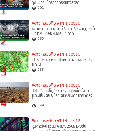
ทุกขนาด เช็กราคาทองแท่งล่าสุด
1
291
#ข่าวเศรษฐกิจ
#TNN ช่อง16
พยากรณ์อากาศวันนี้ 6 ส.ค. 69 พายุคูจิระ ไม่
เข้าไทย - เตือนฝนถล่ม 4 ภาค
2
160
#ข่าวเศรษฐกิจ
#TNN ช่อง16
เปิดรายชื่อจังหวัด ฝนหนัก–ฝนน้อย 6–12
ส.ค. นี้
3
135
#ข่าวเศรษฐกิจ
#TNN ช่อง16
UN ชี้ "เอลนีโญ" เร่งเครื่อง แรงขึ้นตั้งแต่
ส.ค.นี้เป็นต้นไป โลกเตรียมรับศึกอากาศสุด
4
ขั้ว!
149
#ข่าวเศรษฐกิจ
#TNN ช่อง16
หุ้นดาวโจนส์วันนี้ 6 ส.ค. 2569 เพิ่มขึ้น