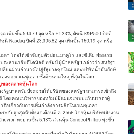
ด เพิ่มขึ้น 594.79 จุด หรือ +1.23%, ดัชนี S&P500 ปิดที่
ชนี Nasdaq ปิดที่ 23,395.82 จุด เพิ่มขึ้น 160.19 จุด หรือ
เอลา โดยได้เข้าจับกุมตัวปธน.มาดูโร และซิเลีย ฟลอเรส
ระธานาธิบดีโดนัลด์ ทรัมป์ ผู้นำสหรัฐฯ กล่าวว่า สหรัฐฯ
ี่ยนผ่านอำนาจไปสู่รัฐบาลชุดใหม่ และบริษัทน้ำมันยักษ์
องของเวเนซุเอลา ซึ่งมีขนาดใหญ่ที่สุดในโลก
ัญของตลาดหุ้นโลก
งรัฐบาลทรัมป์จะช่วยให้บริษัทของสหรัฐฯ สามารถเข้าถึง
ได้ โดยคณะบริหารของทรัมป์มีแผนจะพบปะกับบรรดาผู้
หารือเกี่ยวกับการเพิ่มกำลังการผลิตในเวเนซุเอลา
ะระดับสูงสุดนับตั้งแต่เดือนมี.ค. 2568 โดยหุ้นบริษัทพลังงาน
Chevron ทะยานขึ้น 5.13% ส่วนหุ้น ConocoPhillips พุ่งขึ้น