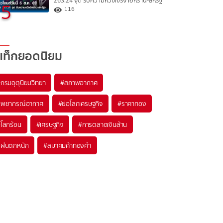
263.24 จุด รับความหวังเจรจาอิหร่าน-สหรัฐ
5
116
แท็กยอดนิยม
#
กรมอุตุนิยมวิทยา
#
สภาพอากาศ
#
พยากรณ์อากาศ
#
ย่อโลกเศรษฐกิจ
#
ราคาทอง
#
โลกร้อน
#
เศรษฐกิจ
#
การตลาดเงินล้าน
#
ฝนตกหนัก
#
สมาคมค้าทองคำ