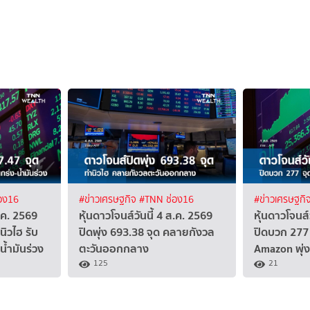
อง16
#ข่าวเศรษฐกิจ
#TNN ช่อง16
#ข่าวเศรษฐกิ
ส.ค. 2569
หุ้นดาวโจนส์วันนี้ 4 ส.ค. 2569
หุ้นดาวโจนส์
นิวไฮ รับ
ปิดพุ่ง 693.38 จุด คลายกังวล
ปิดบวก 277 
น้ำมันร่วง
ตะวันออกกลาง
Amazon พุ่
125
21