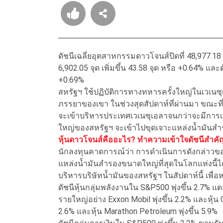
ดัชนีเฉลี่ยอุตสาหกรรมดาวโจนส์ปิดที่ 48,977.18 จุ
6,902.05 จุด เพิ่มขึ้น 43.58 จุด หรือ +0.64% และดั
+0.69%
สหรัฐฯ ใช้ปฏิบัติการทางทหารครั้งใหญ่ในเวเนซุ
ภรรยาของเขา ในช่วงสุดสัปดาห์ที่ผ่านมา ขณะที่ป
จะเข้าบริหารประเทศเวเนซุเอลาจนกว่าจะมีการเปล
ใหญ่ของสหรัฐฯ จะเข้าไปขุดเจาะแหล่งน้ำมันสำร
หุ้นดาวโจนส์คืออะไร? ทำความเข้าใจดัชนีสำค
นักลงทุนคาดการณ์ว่า การดำเนินการดังกล่าวขอ
แหล่งน้ำมันสำรองขนาดใหญ่ที่สุดในโลกแห่งนี้
บริหารบริษัทน้ำมันของสหรัฐฯ ในสัปดาห์นี้ เพื่อ
ดัชนีหุ้นกลุ่มพลังงานใน S&P500 พุ่งขึ้น 2.7% แต
รายใหญ่อย่าง Exxon Mobil พุ่งขึ้น 2.2% และหุ้น 
2.6% และหุ้น Marathon Petroleum พุ่งขึ้น 5.9%