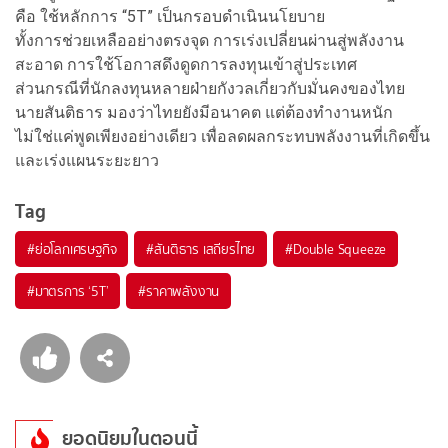
คือ ใช้หลักการ “5T” เป็นกรอบดำเนินนโยบาย
ทั้งการช่วยเหลืออย่างตรงจุด การเร่งเปลี่ยนผ่านสู่พลังงาน
สะอาด การใช้โอกาสดึงดูดการลงทุนเข้าสู่ประเทศ
ส่วนกรณีที่นักลงทุนหลายฝ่ายกังวลเกี่ยวกับมั่นคงของไทย
นายสันติธาร มองว่าไทยยังมีอนาคต แต่ต้องทำงานหนัก
ไม่ใช่แค่พูดเพียงอย่างเดียว เพื่อลดผลกระทบพลังงานที่เกิดขึ้น
และเร่งแผนระยะยาว
Tag
#
ย่อโลกเศรษฐกิจ
#
สันติธาร เสถียรไทย
#
Double Squeeze
#
มาตรการ ‘5T’
#
ราคาพลังงาน
ยอดนิยมในตอนนี้