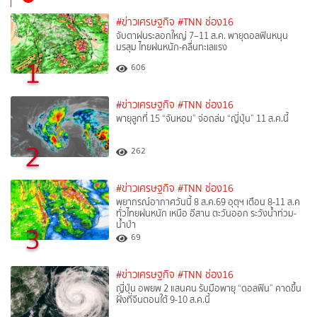
#ข่าวเศรษฐกิจ
#TNN ช่อง16
จับตาฝนระลอกใหญ่ 7–11 ส.ค. พายุดอลฟินหนุน
มรสุม ไทยฝนหนัก-คลื่นทะเลแรง
1
606
#ข่าวเศรษฐกิจ
#TNN ช่อง16
พายุลูกที่ 15 “จันหอม” จ่อถล่ม “ญี่ปุ่น” 11 ส.ค.นี้
2
262
#ข่าวเศรษฐกิจ
#TNN ช่อง16
พยากรณ์อากาศวันนี้ 8 ส.ค.69 อุตุฯ เตือน 8-11 ส.ค
ทั่วไทยฝนหนัก เหนือ อีสาน ตะวันออก ระวังน้ำท่วม-
น้ำป่า
3
69
#ข่าวเศรษฐกิจ
#TNN ช่อง16
ญี่ปุ่น อพยพ 2 แสนคน รับมือพายุ “ดอลฟิน” คาดขึ้น
ฝั่งที่จีนตอนใต้ 9-10 ส.ค.นี้