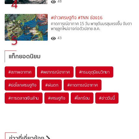
4
48
#ข่าวเศรษฐกิจ
#TNN ช่อง16
คาดการณ์อากาศ 15 วัน พายุดันมรสุมแรงขึ้น จับตา
พายุลูกใหม่อาจก่อตัวปลาย ส.ค.
5
43
แท็กยอดนิยม
#
สภาพอากาศ
#
พยากรณ์อากาศ
#
กรมอุตุนิยมวิทยา
#
ย่อโลกเศรษฐกิจ
#
ฝนตก
#
คาดการณ์อากาศ
#
การตลาดเงินล้าน
#
เศรษฐกิจ
#
โลกร้อน
#
ข่าววันนี้
ข่าวที่เกี่ยวข้อง