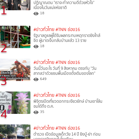
ปฏิญาณตน "เราจะทำความดีด้วยหัวใจ"
1
เนื่องในวันแม่แห่งชาติ
18
#ข่าวทั่วไทย
#TNN ช่อง16
รัฐบาลดูแลผู้ได้รับผลกระทบเหตุกราดยิงใกล้
ชิด ผู้บาดเจ็บกลับบ้านแล้ว 13 ราย
2
18
#ข่าวทั่วไทย
#TNN ช่อง16
วันนี้วันอะไร วันที่ 9 สิงหาคม ตรงกับ "วัน
สากลว่าด้วยชนพื้นเมืองดั้งเดิมของโลก"
3
649
#ข่าวทั่วไทย
#TNN ช่อง16
พิจิตรเปิดเที่ยวดอกกระเจียวยักษ์ บ้านเขาโล้น
ชมได้ถึง ต.ค.
4
35
#ข่าวทั่วไทย
#TNN ช่อง16
ตำรวจ เปิดข้อมูลเด็กวัย 14 ปี ยิงปู่-ย่า ก่อน