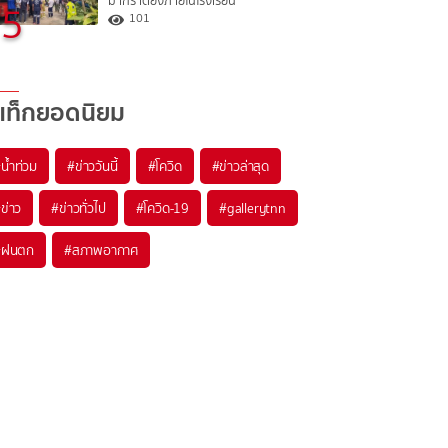
มากราดยิงภายในโรงเรียน
5
101
แท็กยอดนิยม
#
น้ำท่วม
#
ข่าววันนี้
#
โควิด
#
ข่าวล่าสุด
#
ข่าว
#
ข่าวทั่วไป
#
โควิด-19
#
gallerytnn
#
ฝนตก
#
สภาพอากาศ