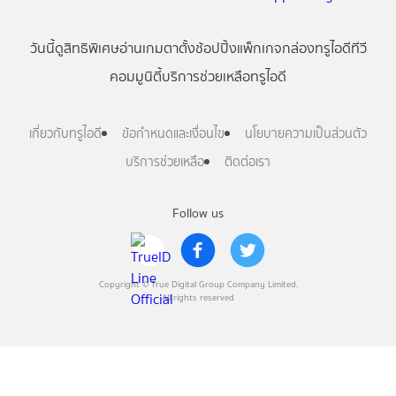
วันนี้
ดู
สิทธิพิเศษ
อ่าน
เกม
ตาตั้ง
ช้อปปิ้ง
แพ็กเกจ
กล่องทรูไอดีทีวี
คอมมูนิตี้
บริการช่วยเหลือทรูไอดี
เกี่ยวกับทรูไอดี
ข้อกำหนดและเงื่อนไข
นโยบายความเป็นส่วนตัว
บริการช่วยเหลือ
ติดต่อเรา
Follow us
Copyright © True Digital Group Company Limited.
All rights reserved