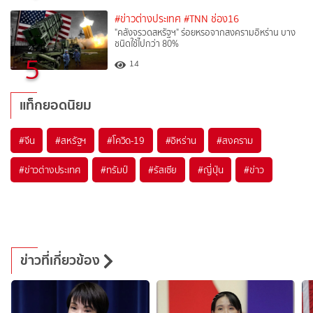
#ข่าวต่างประเทศ
#TNN ช่อง16
"คลังจรวดสหรัฐฯ" ร่อยหรอจากสงครามอิหร่าน บาง
ชนิดใช้ไปกว่า 80%
5
14
แท็กยอดนิยม
#
จีน
#
สหรัฐฯ
#
โควิด-19
#
อิหร่าน
#
สงคราม
#
ข่าวต่างประเทศ
#
ทรัมป์
#
รัสเซีย
#
ญี่ปุ่น
#
ข่าว
ข่าวที่เกี่ยวข้อง