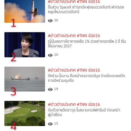
#ข่าวต่างประเทศ
#TNN ช่อง16
ชิ้นส่วน SpaceX เท่ารถบัส พุ่งชนดวงจันทร์ ฝากรอย
หลุมใหม่บนดวงจันทร์
1
30
#ข่าวต่างประเทศ
#TNN ช่อง16
ญี่ปุ่นลดภาษีอาหารเหลือ 1% ช่วยค่าครองชีพ 2 ปี เริ่ม
ใช้เมษายน 2027
2
20
#ข่าวต่างประเทศ
#TNN ช่อง16
อิหร่าน-โอมาน คืบหน้าเจรจาฮอร์มุซ ร่างข้อตกลงเปิด
ทางอิหร่านคุมเรือ
3
19
#ข่าวต่างประเทศ
#TNN ช่อง16
จับตัวชายติดอาวุธ ในสนามกอล์ฟทรัมป์ ก่อนหน้า
ผู้นำเยือน
4
15