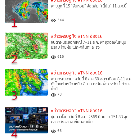
#ข่าวเศรษฐกิจ
#TNN ช่อง16
พายุลูกที่ 15 “จันหอม” จ่อถล่ม “ญี่ปุ่น” 11 ส.ค.นี้
1
344
#ข่าวเศรษฐกิจ
#TNN ช่อง16
จับตาฝนระลอกใหญ่ 7–11 ส.ค. พายุดอลฟินหนุน
มรสุม ไทยฝนหนัก-คลื่นทะเลแรง
2
616
#ข่าวเศรษฐกิจ
#TNN ช่อง16
พยากรณ์อากาศวันนี้ 8 ส.ค.69 อุตุฯ เตือน 8-11 ส.ค
ทั่วไทยฝนหนัก เหนือ อีสาน ตะวันออก ระวังน้ำท่วม-
น้ำป่า
3
78
#ข่าวเศรษฐกิจ
#TNN ช่อง16
หุ้นดาวโจนส์วันนี้ 8 ส.ค. 2569 ปิดบวก 151.83 จุด
คลายกังวลเฟดขึ้นดอกเบี้ย
4
66