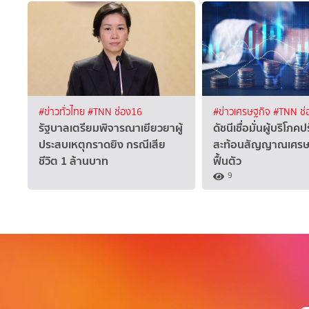
#ข่าวทั่วไทย
#TNN ช่อง16
#ข่าวเศรษฐกิจ
#TNN ช่
รัฐบาลเตรียมพิจารณาเยียวยาผู้
ดัชนีเชื่อมั่นผู้บริโภคปร
ประสบเหตุกราดยิง กรณีเสีย
สะท้อนสัญญาณเศรษฐก
ชีวิต 1 ล้านบาท
ฟื้นตัว
9