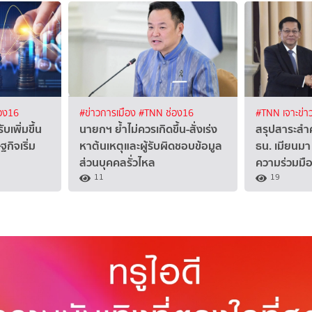
อง16
#ข่าวการเมือง
#TNN ช่อง16
#TNN เจาะข่า
ับเพิ่มขึ้น
นายกฯ ย้ำไม่ควรเกิดขึ้น-สั่งเร่ง
สรุปสาระสำ
ิจเริ่ม
หาต้นเหตุและผู้รับผิดชอบข้อมูล
ธน. เมียนมา
ส่วนบุคคลรั่วไหล
ความร่วมมือ
11
19