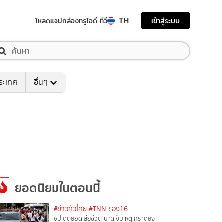
TH
เข้าสู่ระบบ
โหลดแอป
กล่องทรูไอดี ทีวี
ระเทศ
อื่นๆ
ยอดนิยมในตอนนี้
#ข่าวทั่วไทย
#TNN ช่อง16
อัปเดตยอดเสียชีวิต-บาดเจ็บเหตุ กราดยิง