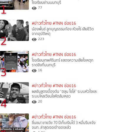
โรงเรียนย่านนนทบุรี
1
77
#ข่าวทั่วไทย
#TNN ช่อง16
น้องพั้นช์ ลูกบุญธรรมก้อง ห้วยไร่ เสียชีวิต
จากอุบัติเหตุ
2
223
#ข่าวทั่วไทย
#TNN ช่อง16
โรงเรียนเทพศิรินทร์ แสดงความเสียใจเหตุก
ราดยิงที่นนทบุรี
3
16
#ข่าวทั่วไทย
#TNN ช่อง16
ผลชันสูตรเบื้องต้น “ฮลุน โซโล่” ระบบหัวใจและ
ระบบไหลเวียนโลหิตล้มเหลว
4
20
#ข่าวทั่วไทย
#TNN ช่อง16
ชื่นชม! ยายวัย 70 ปีเก็บเงินได้ 3 หมื่นรีบแจ้ง
จนท. ล่าสุดเจอเจ้าของแล้ว