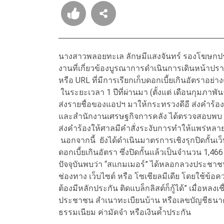
นางสาวพลอยทะเล ลักษมีแสงจันทร์ รองโฆษกประจ
งานที่เกี่ยวข้องบูรณาการดำเนินการเดินหน้าปรา
หรือ URL ที่มีการเรียกเก็บดอกเบี้ยเกินอัตราอย่างต
ในระยะเวลา 1 ปีที่ผ่านมา (ตั้งแต่ เดือนกุมภ
ส่งรายชื่อของแอปฯ มาให้กระทรวงดีอี ส่งคำร้อง
และสำนักงานเศรษฐกิจการคลัง ได้ตรวจสอบพบ 5
ส่งคำร้องให้ศาลมีคำสั่งระงับการทำให้แพร่หลาย
นอกจากนี้ ยังได้ดำเนินมาตรการเชิงรุกปิดกั้นเว
ดอกเบี้ยเกินอัตรา ซึ่งปิดกั้นแล้วเป็นจำนวน 1,46
ปัจจุบันพบว่า “สแกมเมอร์” ได้หลอกลวงประชาชน
ช่องทาง เว็บไซต์ หรือ โซเชียลมีเดีย โดยใช้ข้อควา
ต้องมีหลักประกัน ติดแบล็กลิสต์ก็กู้ได้” เมื่อหล
ประชาชน สำเนาทะเบียนบ้าน หรือเลขบัญชีธนาค
ธรรมเนียม ค่ามัดจำ หรือเงินค้ำประกัน