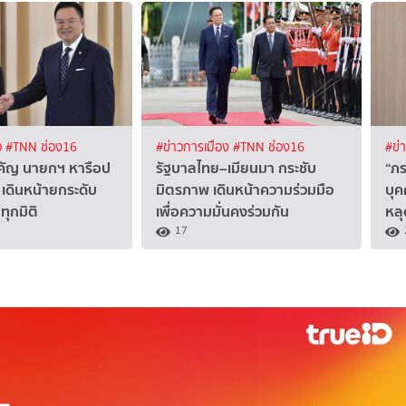
ว
#TNN ช่อง16
#ข่าวการเมือง
#TNN ช่อง16
#ข่
คัญ นายกฯ หารือป
รัฐบาลไทย–เมียนมา กระชับ
“ภร
 เดินหน้ายกระดับ
มิตรภาพ เดินหน้าความร่วมมือ
บุค
ทุกมิติ
เพื่อความมั่นคงร่วมกัน
หลุ
17