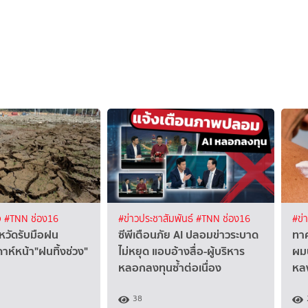
จ
#TNN ช่อง16
#ข่าวประชาสัมพันธ์
#TNN ช่อง16
#ข่
งหวัดรับมือฝน
ซีพีเตือนภัย AI ปลอมข่าวระบาด
ทา
าห์หน้า"ฝนทิ้งช่วง"
ไม่หยุด แอบอ้างสื่อ-ผู้บริหาร
ผมบ
หลอกลงทุนซ้ำต่อเนื่อง
หลง
38