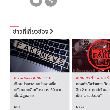
ข่าวที่เกี่ยวข้อง
#Fake News
#TNN ช่อง16
#TNN เจาะข่าว
#TNN ช่
เตือนประชาชนอย่าหลงเชื่อ!
กองกำลังว้าแดง ยึด
เตรียมยกเลิกบัตรทอง 30 บาท -
ลึก 2 กม. ศูนย์ต้าน
เบี้ยผู้สูงอายุ
เป็น “ข่าวปลอม”
6
29