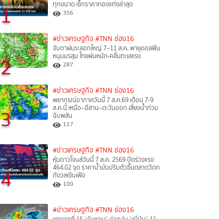
ทุกขนาด เช็กราคาทองแท่งล่าสุด
1
356
#ข่าวเศรษฐกิจ
#TNN ช่อง16
จับตาฝนระลอกใหญ่ 7–11 ส.ค. พายุดอลฟิน
หนุนมรสุม ไทยฝนหนัก-คลื่นทะเลแรง
2
287
#ข่าวเศรษฐกิจ
#TNN ช่อง16
พยากรณ์อากาศวันนี้ 7 ส.ค.69 เตือน 7-9
ส.ค.นี้ เหนือ–อีสาน–ตะวันออก เสี่ยงน้ำท่วม
3
ฉับพลัน
117
#ข่าวเศรษฐกิจ
#TNN ช่อง16
หุ้นดาวโจนส์วันนี้ 7 ส.ค. 2569 ปิดร่วงแรง
464.02 จุด ราคาน้ำมันปรับตัวขึ้นตลาดวิตก
4
กังวลเงินเฟ้อ
100
#ข่าวเศรษฐกิจ
#TNN ช่อง16