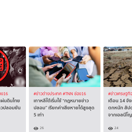
อง16
#ข่าวต่างประเทศ
#TNN ช่อง16
#ข่าวเศรษฐกิ
แผ่นดินไทย
เกาหลีใต้เริ่มใช้ “กฎหมายข่าว
เตือน 14 จั
ข่าวปลอมยัน
ปลอม” เรียกค่าเสียหายได้สูงสุด
ตกหนัก สัปด
5 เท่า
จากเอลนีโญ
26
24