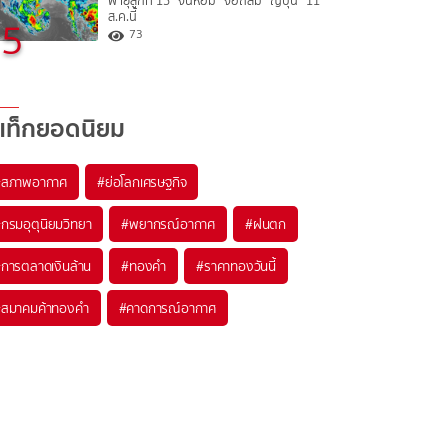
พายุลูกที่ 15 “จันหอม” จ่อถล่ม “ญี่ปุ่น” 11
ส.ค.นี้
5
73
แท็กยอดนิยม
#
สภาพอากาศ
#
ย่อโลกเศรษฐกิจ
#
กรมอุตุนิยมวิทยา
#
พยากรณ์อากาศ
#
ฝนตก
#
การตลาดเงินล้าน
#
ทองคำ
#
ราคาทองวันนี้
#
สมาคมค้าทองคำ
#
คาดการณ์อากาศ