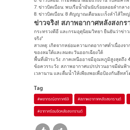
6. ข่าวปลอม: กรมพัฒนาฝีมือแรงงาน รับสมัครพ
7. ข่าวบิดเบือน: พบเรือน้ำมันนับร้อยลอยลำกลา
8. ข่าวบิดเบือน: 8 สัญญาณเตือนมะเร็งลำไส้ใหญ่
ข่าวจริง! สภาพอากาศหลังสงกรา
กระทรวงดีอี และกรมอุตุนิยมวิทยา ยืนยันว่าข่าวอุ
จริง"
สาเหตุ: เกิดจากหย่อมความกดอากาศต่ำเนื่อง
ของลมใต้และลมตะวันออกเฉียงใต้
พื้นที่เฝ้าระวัง: ภาคเหนืออาจมีอุณหภูมิสูงสุดถึ
ข้อควรระวัง: สภาพอากาศแปรปรวนอาจมีฝนฟ้าค
เวลานาน และดื่มน้ำให้เพียงพอเพื่อป้องกันฮีทส
Tag
#
พยากรณ์อากาศ69
#
สภาพอากาศหลังสงกรานต์
#
อากาศร้อนจัดหลังสงกรานต์