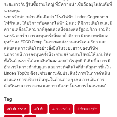
ระยะยาวกับผู้รับซื้อรายใหญ่ ที่มีความน่าเชื่อถืออยู่ในอันดับที่
น่าลงทุน
นายธวัชชัย กล่าวเพิ่มเติมว่า “โรงไฟฟ้า Linden Cogen ขาย
ไฟฟ้าและให้บริการกับตลาดไฟฟ้า 2 แห่ง ที่มีการเติบโตและมี
ความเคลื่อนไหวมากที่สุดแห่งหนึ่งของสหรัฐอเมริกา รวมถึง
นครนิวยอร์ก การลงทุนครั้งนี้ตอกย้ำถึงการมีบทบาทเชิงกล
ยุทธ์ของ EGCO Group ในตลาดพลังงานสหรัฐอเมริกา และ
สนับสนุนการเติบโตอย่างยั่งยืนในระยะยาวของบริษัท
นอกจากนี้ การลงทุนครั้งนี้จะช่วยสร้างประโยชน์ให้แก่บริษัท
ทั้งในด้านรายได้จากเงินปันผลและกำไรสุทธิ ที่เพิ่มขึ้น การมี
อำนาจในการกำกับดูแล และการตัดสินใจที่สำคัญมากขึ้นใน
Linden TopCo ซึ่งจะช่วยยกระดับประสิทธิภาพในการดำเนิน
งานและการบริหารต้นทุนในด้านต่าง ๆ เช่น การเงิน การ
ดำเนินงาน การตลาด และการพัฒนาโครงการในอนาคต”
Tag
#
ทันหุ้น focus
#
ทันหุ้น
#
ข่าวการเงิน
#
ข่าวเศรษฐกิจ