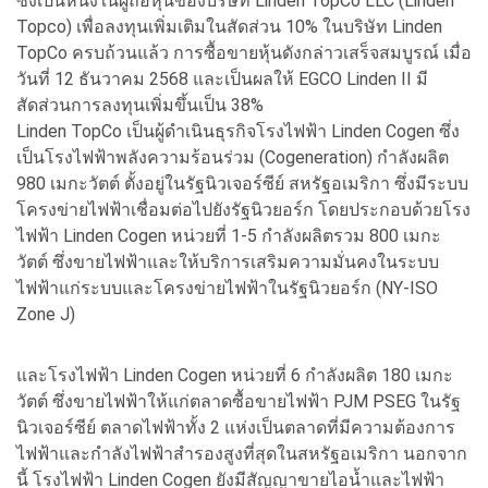
ซึ่งเป็นหนึ่งในผู้ถือหุ้นของบริษัท Linden TopCo LLC (Linden
Topco) เพื่อลงทุนเพิ่มเติมในสัดส่วน 10% ในบริษัท Linden
TopCo ครบถ้วนแล้ว การซื้อขายหุ้นดังกล่าวเสร็จสมบูรณ์ เมื่อ
วันที่ 12 ธันวาคม 2568 และเป็นผลให้ EGCO Linden II มี
สัดส่วนการลงทุนเพิ่มขึ้นเป็น 38%
Linden TopCo เป็นผู้ดำเนินธุรกิจโรงไฟฟ้า Linden Cogen ซึ่ง
เป็นโรงไฟฟ้าพลังความร้อนร่วม (Cogeneration) กำลังผลิต
980 เมกะวัตต์ ตั้งอยู่ในรัฐนิวเจอร์ซีย์ สหรัฐอเมริกา ซึ่งมีระบบ
โครงข่ายไฟฟ้าเชื่อมต่อไปยังรัฐนิวยอร์ก โดยประกอบด้วยโรง
ไฟฟ้า Linden Cogen หน่วยที่ 1-5 กำลังผลิตรวม 800 เมกะ
วัตต์ ซึ่งขายไฟฟ้าและให้บริการเสริมความมั่นคงในระบบ
ไฟฟ้าแก่ระบบและโครงข่ายไฟฟ้าในรัฐนิวยอร์ก (NY-ISO
Zone J)
และโรงไฟฟ้า Linden Cogen หน่วยที่ 6 กำลังผลิต 180 เมกะ
วัตต์ ซึ่งขายไฟฟ้าให้แก่ตลาดซื้อขายไฟฟ้า PJM PSEG ในรัฐ
นิวเจอร์ซีย์ ตลาดไฟฟ้าทั้ง 2 แห่งเป็นตลาดที่มีความต้องการ
ไฟฟ้าและกำลังไฟฟ้าสำรองสูงที่สุดในสหรัฐอเมริกา นอกจาก
นี้ โรงไฟฟ้า Linden Cogen ยังมีสัญญาขายไอน้ำและไฟฟ้า