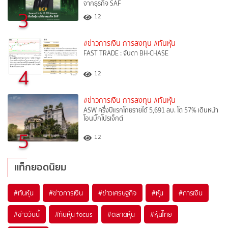
จากธุรกิจ SAF
3
12
#ข่าวการเงิน การลงทุน
#ทันหุ้น
FAST TRADE : จับตา BH-CHASE
4
12
#ข่าวการเงิน การลงทุน
#ทันหุ้น
ASW ครึ่งปีแรกโกยรายได้ 5,691 ลบ. โต 57% เดินหน้า
โอนบิ๊กโปรเจ็กต์
5
12
แท็กยอดนิยม
#
ทันหุ้น
#
ข่าวการเงิน
#
ข่าวเศรษฐกิจ
#
หุ้น
#
การเงิน
#
ข่าววันนี้
#
ทันหุ้น focus
#
ตลาดหุ้น
#
หุ้นไทย