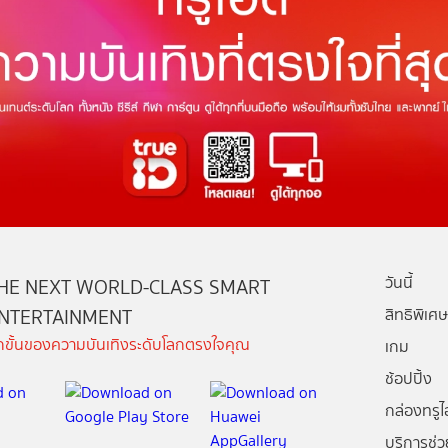
วันนี้
HE NEXT WORLD-CLASS SMART
NTERTAINMENT
สิทธิพิเศษ
ีกขั้นของความบันเทิงระดับโลกตรงใจคุณ
เกม
ช้อปปิ้ง
กล่องทรูไอ
บริการช่ว