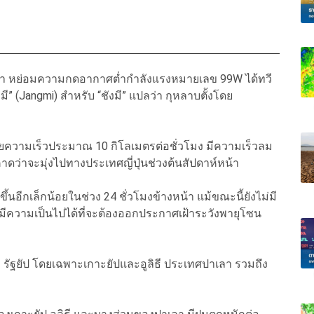
านว่า หย่อมความกดอากาศต่ำกำลังแรงหมายเลข 99W ได้ทวี
ังมี” (Jangmi) สำหรับ “ชังมี” แปลว่า กุหลาบตั้งโดย
ด้วยความเร็วประมาณ 10 กิโลเมตรต่อชั่วโมง มีความเร็วลม
คาดว่าจะมุ่งไปทางประเทศญี่ปุ่นช่วงต้นสัปดาห์หน้า
้นอีกเล็กน้อยในช่วง 24 ชั่วโมงข้างหน้า แม้ขณะนี้ยังไม่มี
มีความเป็นไปได้ที่จะต้องออกประกาศเฝ้าระวังพายุโซน
แก่ รัฐยัป โดยเฉพาะเกาะยัปและอูลิธี ประเทศปาเลา รวมถึง