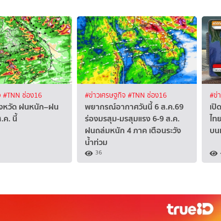
จ
#TNN ช่อง16
#ข่าวเศรษฐกิจ
#TNN ช่อง16
#ข่
จังหวัด ฝนหนัก–ฝน
พยากรณ์อากาศวันนี้ 6 ส.ค.69
เปิ
ค. นี้
ร่องมรสุม-มรสุมแรง 6-9 ส.ค.
ไทย
ฝนถล่มหนัก 4 ภาค เตือนระวัง
บนเ
น้ำท่วม
36