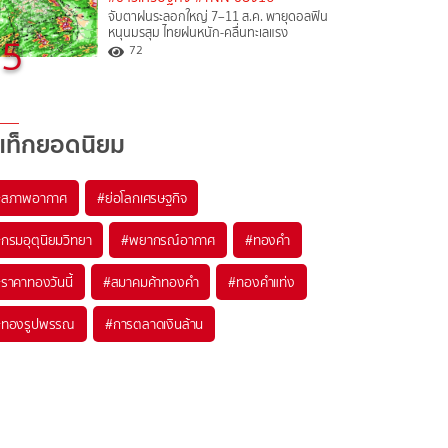
จับตาฝนระลอกใหญ่ 7–11 ส.ค. พายุดอลฟิน
หนุนมรสุม ไทยฝนหนัก-คลื่นทะเลแรง
5
72
แท็กยอดนิยม
#
สภาพอากาศ
#
ย่อโลกเศรษฐกิจ
#
กรมอุตุนิยมวิทยา
#
พยากรณ์อากาศ
#
ทองคำ
#
ราคาทองวันนี้
#
สมาคมค้าทองคำ
#
ทองคำแท่ง
#
ทองรูปพรรณ
#
การตลาดเงินล้าน