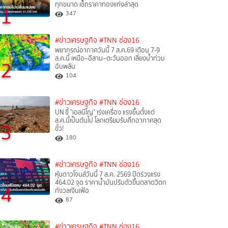
ทุกขนาด เช็กราคาทองแท่งล่าสุด
1
347
#ข่าวเศรษฐกิจ
#TNN ช่อง16
พยากรณ์อากาศวันนี้ 7 ส.ค.69 เตือน 7-9
ส.ค.นี้ เหนือ–อีสาน–ตะวันออก เสี่ยงน้ำท่วม
2
ฉับพลัน
104
#ข่าวเศรษฐกิจ
#TNN ช่อง16
UN ชี้ "เอลนีโญ" เร่งเครื่อง แรงขึ้นตั้งแต่
ส.ค.นี้เป็นต้นไป โลกเตรียมรับศึกอากาศสุด
3
ขั้ว!
180
#ข่าวเศรษฐกิจ
#TNN ช่อง16
หุ้นดาวโจนส์วันนี้ 7 ส.ค. 2569 ปิดร่วงแรง
464.02 จุด ราคาน้ำมันปรับตัวขึ้นตลาดวิตก
4
กังวลเงินเฟ้อ
87
#ข่าวเศรษฐกิจ
#TNN ช่อง16