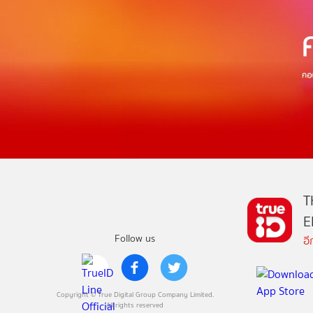
T
E
Follow us
อ
Copyright © True Digital Group Company Limited.
All rights reserved