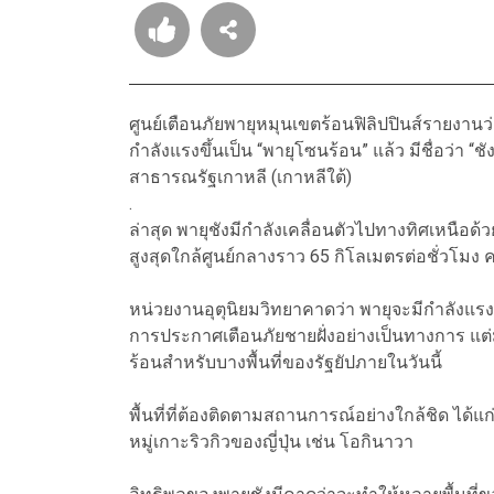
ศูนย์เตือนภัยพายุหมุนเขตร้อนฟิลิปปินส์รายง
กำลังแรงขึ้นเป็น “พายุโซนร้อน” แล้ว มีชื่อว่า “ช
สาธารณรัฐเกาหลี (เกาหลีใต้)
.
ล่าสุด พายุชังมีกำลังเคลื่อนตัวไปทางทิศเหนือ
สูงสุดใกล้ศูนย์กลางราว 65 กิโลเมตรต่อชั่วโมง 
หน่วยงานอุตุนิยมวิทยาคาดว่า พายุจะมีกำลังแรงขึ
การประกาศเตือนภัยชายฝั่งอย่างเป็นทางการ แต่
ร้อนสำหรับบางพื้นที่ของรัฐยัปภายในวันนี้
พื้นที่ที่ต้องติดตามสถานการณ์อย่างใกล้ชิด ได้
หมู่เกาะริวกิวของญี่ปุ่น เช่น โอกินาวา