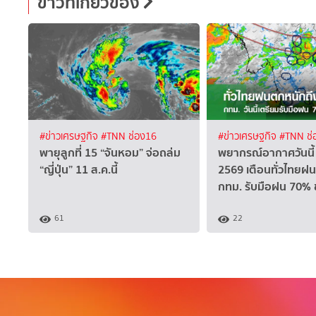
ข่าวที่เกี่ยวข้อง
#ข่าวเศรษฐกิจ
#TNN ช่อง16
#ข่าวเศรษฐกิจ
#TNN ช่
พายุลูกที่ 15 “จันหอม” จ่อถล่ม
พยากรณ์อากาศวันนี้
“ญี่ปุ่น” 11 ส.ค.นี้
2569 เตือนทั่วไทยฝ
กทม. รับมือฝน 70% ข
61
22