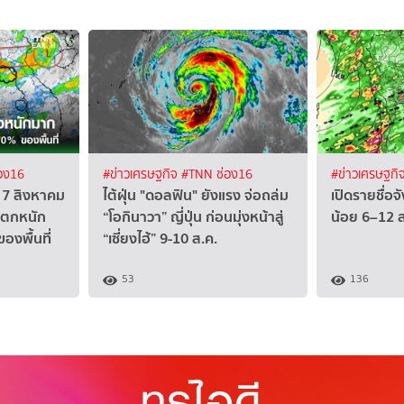
อง16
#ข่าวเศรษฐกิจ
#TNN ช่อง16
#ข่าวเศรษฐกิ
 7 สิงหาคม
ไต้ฝุ่น "ดอลฟิน" ยังแรง จ่อถล่ม
เปิดรายชื่อ
นตกหนัก
“โอกินาวา” ญี่ปุ่น ก่อนมุ่งหน้าสู่
น้อย 6–12 ส.
องพื้นที่
“เซี่ยงไฮ้” 9-10 ส.ค.
53
136