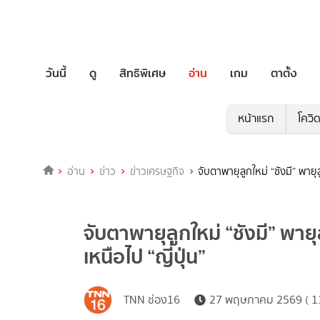
วันนี้
ดู
สิทธิพิเศษ
อ่าน
เกม
ตาตั้ง
หน้าแรก
โควิ
อ่าน
ข่าว
ข่าวเศรษฐกิจ
จับตาพายุลูกใหม่ “ชังมี” พายุล
จับตาพายุลูกใหม่ “ชังมี” พายุ
เหนือไป “ญี่ปุ่น”
TNN ช่อง16
27 พฤษภาคม 2569 ( 11