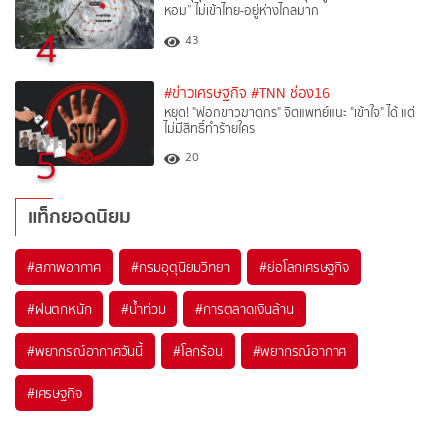
หอม” ไม่เข้าไทย-อยู่ห่างไกลมาก
4
43
#ข่าวเศรษฐกิจ
#TNN ช่อง16
หยุด! "ฟอกขาวฆาตกร" จิตแพทย์แนะ "เข้าใจ" ได้ แต่
ไม่มีสิทธิ์ทำร้ายใคร
5
20
แท็กยอดนิยม
#
สภาพอากาศ
#
กรมอุตุนิยมวิทยา
#
ย่อโลกเศรษฐกิจ
#
ฝนตกหนัก
#
น้ำท่วม
#
การตลาดเงินล้าน
#
พยากรณ์อากาศวันนี้
#
โลกร้อน
#
พยากรณ์อากาศ
#
เศรษฐกิจ