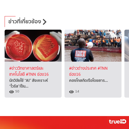
ข่าวที่เกี่ยวข้อง
#ข่าววิทยาศาสตร์และ
#ข่าวต่างประเทศ
#TNN
เทคโนโลยี
#TNN ช่อง16
ช่อง16
นักวิจัยใช้ “AI” สังเคราะห์
คองโกสกัดเรือโดยสาร…
“ไวรัส”เป็น…
50
14