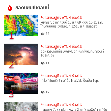
ยอดนิยมในตอนนี้
#ข่าวเศรษฐกิจ
#TNN ช่อง16
พยากรณ์อากาศวันนี้ 10 ส.ค.69 เตือน 10-11 ส.ค.
ไทยตอนบนระวังฝนหนัก 12-15 ส.ค. ฝนลดลง
1
88
#ข่าวเศรษฐกิจ
#TNN ช่อง16
อุตุฯ เตือนพื้นที่เสี่ยงภัยฝนตกหนักถึงหนักมากวันที่
10 ส.ค. 69
2
33
#ข่าวเศรษฐกิจ
#TNN ช่อง16
ทำไม "เซ็นทรัล รีเทล" ซื้อ MaxValu ปั้นเป็น Tops
3
30
#ข่าวเศรษฐกิจ
#TNN ช่อง16
กรมอุตุฯ อัปเดตเส้นทางพายุ 2 ลูก “ดอลฟิน” และ “จัน