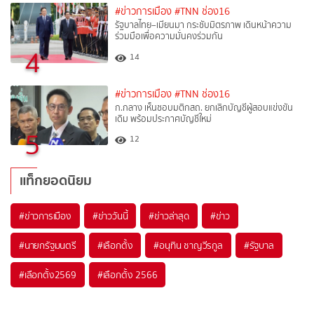
#ข่าวการเมือง
#TNN ช่อง16
รัฐบาลไทย–เมียนมา กระชับมิตรภาพ เดินหน้าความ
ร่วมมือเพื่อความมั่นคงร่วมกัน
4
14
#ข่าวการเมือง
#TNN ช่อง16
ก.กลาง เห็นชอบมติกสถ. ยกเลิกบัญชีผู้สอบแข่งขัน
เดิม พร้อมประกาศบัญชีใหม่
5
12
แท็กยอดนิยม
#
ข่าวการเมือง
#
ข่าววันนี้
#
ข่าวล่าสุด
#
ข่าว
#
นายกรัฐมนตรี
#
เลือกตั้ง
#
อนุทิน ชาญวีรกูล
#
รัฐบาล
#
เลือกตั้ง2569
#
เลือกตั้ง 2566