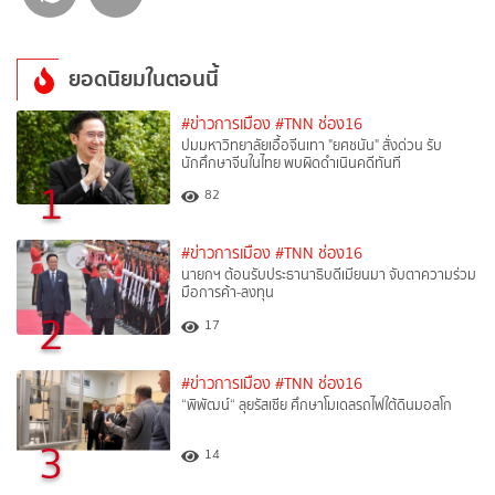
ยอดนิยมในตอนนี้
#ข่าวการเมือง
#TNN ช่อง16
ปมมหาวิทยาลัยเอื้อจีนเทา "ยศชนัน" สั่งด่วน รับ
นักศึกษาจีนในไทย พบผิดดำเนินคดีทันที
1
82
#ข่าวการเมือง
#TNN ช่อง16
นายกฯ ต้อนรับประธานาธิบดีเมียนมา จับตาความร่วม
มือการค้า-ลงทุน
2
17
#ข่าวการเมือง
#TNN ช่อง16
“พิพัฒน์“ ลุยรัสเซีย ศึกษาโมเดลรถไฟใต้ดินมอสโก
3
14