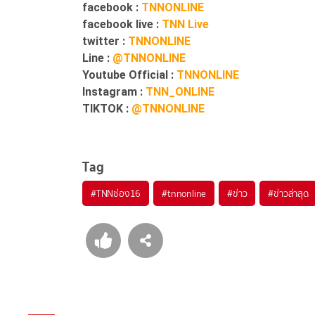
facebook :
TNNONLINE
facebook live :
TNN Live
twitter :
TNNONLINE
Line :
@TNNONLINE
Youtube Official :
TNNONLINE
Instagram :
TNN_ONLINE
TIKTOK :
@TNNONLINE
Tag
#
TNNช่อง16
#
tnnonline
#
ข่าว
#
ข่าวล่าสุด