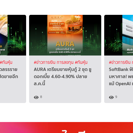
#ทันหุ้น
#ข่าวการเงิน การลงทุน
#ทันหุ้น
#ข่าวการเงิน
ัดสรรราย
AURA เตรียมขายหุ้นกู้ 2 ชุด ชู
SoftBank ฟั
ปิดขายอีก
ดอกเบี้ย 4.60-4.90% ปลาย
มหาศาล! พย
ส.ค.นี้
แม้ OpenAI 
8
9