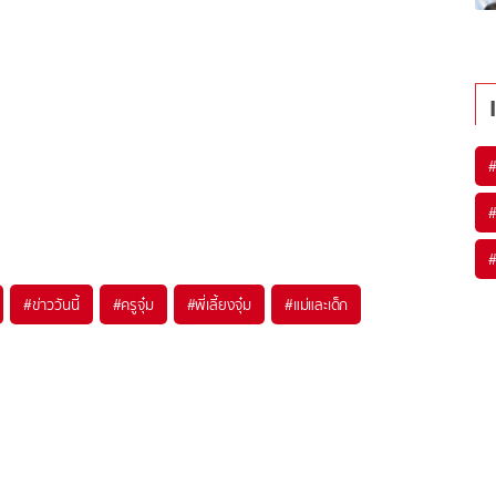
#
ข่าววันนี้
#
ครูจุ๋ม
#
พี่เลี้ยงจุ๋ม
#
แม่และเด็ก