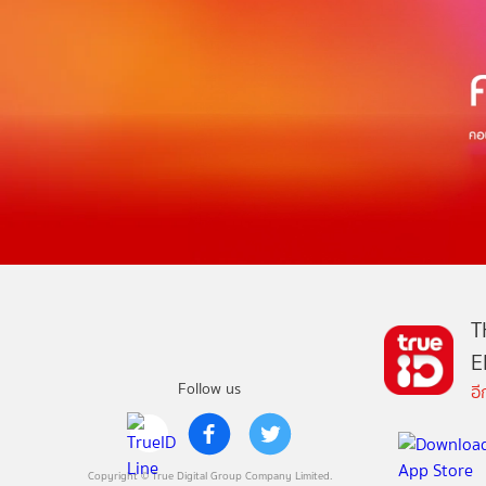
T
E
Follow us
อ
Copyright © True Digital Group Company Limited.