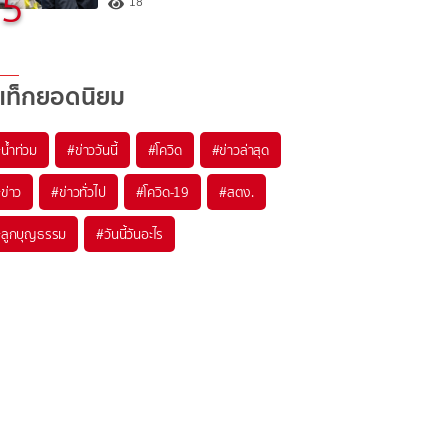
5
18
แท็กยอดนิยม
#
น้ำท่วม
#
ข่าววันนี้
#
โควิด
#
ข่าวล่าสุด
#
ข่าว
#
ข่าวทั่วไป
#
โควิด-19
#
สตง.
#
ลูกบุญธรรม
#
วันนี้วันอะไร