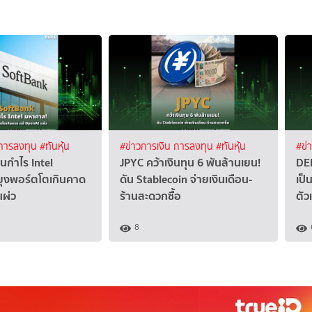
 การลงทุน
#ทันหุ้น
#ข่าวการเงิน การลงทุน
#ทันหุ้น
#ข่
นกำไร Intel
JPYC คว้าเงินทุน 6 พันล้านเยน!
DEL
ุงพอร์ตโตเกินคาด
ดัน Stablecoin จ่ายเงินเดือน-
เป็
แผ่ว
ร้านสะดวกซื้อ
ตัว
8