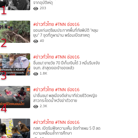
จากอุบัติเหตุ
1
203
#ข่าวทั่วไทย
#TNN ช่อง16
ขอนแก่นเตรียมประกาศพื้นที่ภัยพิบัติ "หลุม
ยุบ" 7 จุดที่ภูผาม่าน พร้อมเปิดสาเหตุ
2
40
#ข่าวทั่วไทย
#TNN ช่อง16
ชื่นชม! ยายวัย 70 ปีเก็บเงินได้ 3 หมื่นรีบแจ้ง
จนท. ล่าสุดเจอเจ้าของแล้ว
3
1.8K
#ข่าวทั่วไทย
#TNN ช่อง16
น่าชื่นชม! พลเมืองดีเล่านาทีช่วยชีวิตหญิง
สาวกระโดดน้ำหวังฆ่าตัวตาย
4
2.3K
#ข่าวทั่วไทย
#TNN ช่อง16
กสศ. เปิดรับฟังความเห็น จัดทำแผน 5 ปี ลด
ความเหลื่อมล้ำการศึกษา