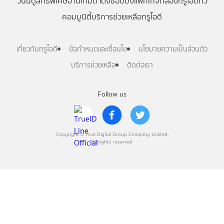
วันนี้
ดู
สิทธิพิเศษ
อ่าน
เกม
ตาตั้ง
ช้อปปิ้ง
แพ็กเกจ
กล่องทรูไอดีทีวี
คอมมูนิตี้
บริการช่วยเหลือทรูไอดี
เกี่ยวกับทรูไอดี
ข้อกำหนดและเงื่อนไข
นโยบายความเป็นส่วนตัว
บริการช่วยเหลือ
ติดต่อเรา
Follow us
Copyright © True Digital Group Company Limited.
All rights reserved