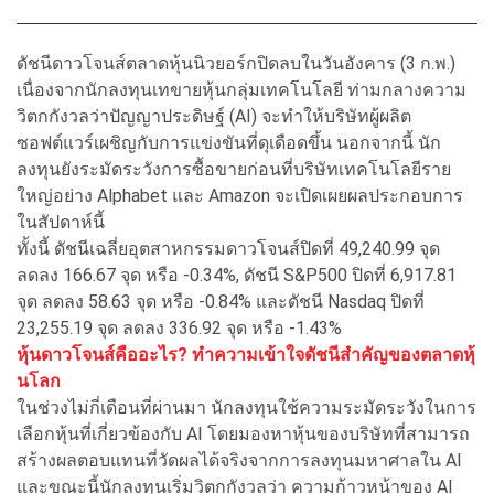
ดัชนีดาวโจนส์ตลาดหุ้นนิวยอร์กปิดลบในวันอังคาร (3 ก.พ.)
เนื่องจากนักลงทุนเทขายหุ้นกลุ่มเทคโนโลยี ท่ามกลางความ
วิตกกังวลว่าปัญญาประดิษฐ์ (AI) จะทำให้บริษัทผู้ผลิต
ซอฟต์แวร์เผชิญกับการแข่งขันที่ดุเดือดขึ้น นอกจากนี้ นัก
ลงทุนยังระมัดระวังการซื้อขายก่อนที่บริษัทเทคโนโลยีราย
ใหญ่อย่าง Alphabet และ Amazon จะเปิดเผยผลประกอบการ
ในสัปดาห์นี้
ทั้งนี้ ดัชนีเฉลี่ยอุตสาหกรรมดาวโจนส์ปิดที่ 49,240.99 จุด
ลดลง 166.67 จุด หรือ -0.34%, ดัชนี S&P500 ปิดที่ 6,917.81
จุด ลดลง 58.63 จุด หรือ -0.84% และดัชนี Nasdaq ปิดที่
23,255.19 จุด ลดลง 336.92 จุด หรือ -1.43%
หุ้นดาวโจนส์คืออะไร? ทำความเข้าใจดัชนีสำคัญของตลาดหุ้
นโลก
ในช่วงไม่กี่เดือนที่ผ่านมา นักลงทุนใช้ความระมัดระวังในการ
เลือกหุ้นที่เกี่ยวข้องกับ AI โดยมองหาหุ้นของบริษัทที่สามารถ
สร้างผลตอบแทนที่วัดผลได้จริงจากการลงทุนมหาศาลใน AI
และขณะนี้นักลงทุนเริ่มวิตกกังวลว่า ความก้าวหน้าของ AI