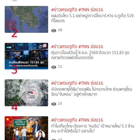
#ข่าวเศรษฐกิจ
#TNN ช่อง16
แผ่นดินไหว 5.1 เขย่าหมู่เกาะนิโคบาร์ ห่าง จ.ภูเก็ต 519
กิโลเมตร
2
39
#ข่าวเศรษฐกิจ
#TNN ช่อง16
หุ้นดาวโจนส์วันนี้ 8 ส.ค. 2569 ปิดบวก 151.83 จุด
คลายกังวลเฟดขึ้นดอกเบี้ย
3
72
#ข่าวเศรษฐกิจ
#TNN ช่อง16
อัปเดตพายุไต้ฝุ่น"ดอลฟิน ไม่กระทบไทย ส่วนพายุโซน
ร้อน"จันหอม” อยู่ห่างไกลมาก
4
23
#ข่าวเศรษฐกิจ
#TNN ช่อง16
ทำไมเที่ยวไทย ต้องการ "คนจีน" เป้าหมายใหม่ 5.3 ล้าน
คน จะทำได้หรือไม่? อย่างไร?