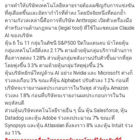
อาจทำให้บริษัทเทคโนโลยีหลายรายต้องเผชิญกับการแข่งขัน
ที่ดุเดือดขึ้นและอัตรากำไรที่ต่ำลง โดยปัจจัยหนึ่งที่ตอกย้ำ
ความกังวลเหล่านี้คือการที่บริษัท Anthropic เปิดตัวเครื่องมือ
สำหรับงานด้านกฎหมาย (legal tool) ที่ใช้ในแชตบอต Claude
AI ของบริษัท
หุ้น 6 ใน 11 กลุ่มในดัชนี S&P500 ปิดในแดนลบ นำโดยหุ้น
กลุ่มเทคโนโลยีดิ่งลง 2.17% ตามด้วยหุ้นกลุ่มบริการด้านการ
สื่อสารลดลง 1.28% ส่วนหุ้นกลุ่มพลังงานปรับตัวขึ้นมากที่สุด
โดยพุ่งขึ้น 3.3% ตามด้วยหุ้นกลุ่มวัสดุพุ่งขึ้น 2%
หุ้นบริษัทยักษ์ใหญ่ด้าน AI อย่าง Nvidia และ Microsoft ต่างก็
ร่วงลงเกือบ 3% ขณะที่หุ้น Alphabet ปรับตัวลง 1.2% ก่อนที่
บริษัทจะรายงานผลประกอบการในวันพุธ ส่วนหุ้น Amazon
ร่วงลง 1.8% ก่อนที่บริษัทจะรายงานผลประกอบการในวัน
พฤหัสบดี
ส่วนหุ้นบริษัทเทคโนโลยีรายอื่น ๆ นั้น หุ้น Salesforce, หุ้น
Datadog และหุ้น Adobe ร่วงลงประมาณ 7% ขณะที่
Synopsys และหุ้น Atlassian ดิ่งลงราว 8% และหุ้น Intuit ร่วง
ลง 11%