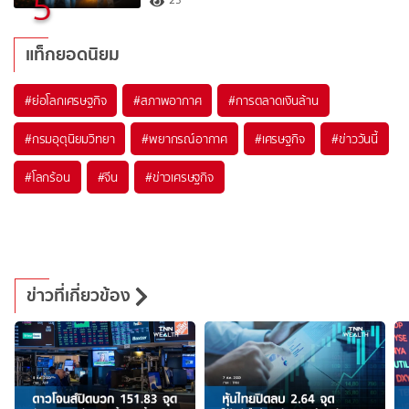
5
23
แท็กยอดนิยม
#
ย่อโลกเศรษฐกิจ
#
สภาพอากาศ
#
การตลาดเงินล้าน
#
กรมอุตุนิยมวิทยา
#
พยากรณ์อากาศ
#
เศรษฐกิจ
#
ข่าววันนี้
#
โลกร้อน
#
จีน
#
ข่าวเศรษฐกิจ
ข่าวที่เกี่ยวข้อง