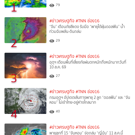
1
79
#ข่าวเศรษฐกิจ
#TNN ช่อง16
“จีน” เตือนภัยสีแดง รับมือ “พายุไต้ฝุ่นดอลฟิน” น้ำ
ท่วมฉับพลัน-ดินถล่ม
2
29
#ข่าวเศรษฐกิจ
#TNN ช่อง16
อุตุฯ เตือนพื้นที่เสี่ยงภัยฝนตกหนักถึงหนักมากวันที่
10 ส.ค. 69
3
27
#ข่าวเศรษฐกิจ
#TNN ช่อง16
กรมอุตุฯ อัปเดตเส้นทางพายุ 2 ลูก “ดอลฟิน” และ “จัน
หอม” ไม่เข้าไทย-อยู่ห่างไกลมาก
4
40
#ข่าวเศรษฐกิจ
#TNN ช่อง16
พายุลูกที่ 15 “จันหอม” จ่อถล่ม “ญี่ปุ่น” 11 ส.ค.นี้