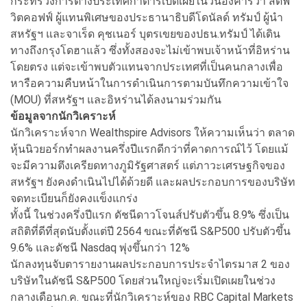
กระทรวงการต่างประเทศกาตาร์เปิดเผยในวันอังคารว่า สตีฟ
วิตคอฟฟ์ ผู้แทนพิเศษของประธานาธิบดีโดนัลด์ ทรัมป์ ผู้นำ
สหรัฐฯ และจาเร็ด คุชเนอร์ บุตรเขยของปธน.ทรัมป์ ได้เดิน
ทางถึงกรุงโดฮาแล้ว ซึ่งทั้งสองจะไม่เข้าพบเจ้าหน้าที่อิหร่าน
โดยตรง แต่จะเข้าพบตัวแทนจากประเทศที่เป็นคนกลางเพื่อ
หารือความคืบหน้าในการดำเนินการตามบันทึกความเข้าใจ
(MOU) ที่สหรัฐฯ และอิหร่านได้ลงนามร่วมกัน
ข้อมูลจากนักวิเคราะห์
นักวิเคราะห์จาก Wealthspire Advisors ให้ความเห็นว่า ตลาด
หุ้นนิวยอร์กทำผลงานครึ่งปีแรกดีกว่าที่คาดการณ์ไว้ โดยแม้
จะมีความตึงเครียดทางภูมิรัฐศาสตร์ แต่ภาวะเศรษฐกิจของ
สหรัฐฯ ยังคงดำเนินไปได้ด้วยดี และผลประกอบการของบริษัท
จดทะเบียนก็ยังคงแข็งแกร่ง
ทั้งนี้ ในช่วงครึ่งปีแรก ดัชนีดาวโจนส์ปรับตัวขึ้น 8.9% ซึ่งเป็น
สถิติที่ดีที่สุดนับตั้งแต่ปี 2564 ขณะที่ดัชนี S&P500 ปรับตัวขึ้น
9.6% และดัชนี Nasdaq พุ่งขึ้นกว่า 12%
นักลงทุนจับตารายงานผลประกอบการประจำไตรมาส 2 ของ
บริษัทในดัชนี S&P500 โดยส่วนใหญ่จะเริ่มเปิดเผยในช่วง
กลางเดือนก.ค. ขณะที่นักวิเคราะห์ของ RBC Capital Markets