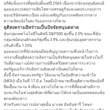
สถิติแข็งแกร่งที่สุดนับตั้งแต่ปี 2563 เนื่องจากนักลงทุนยังคงมี
มุมมองบวกต่อการเติบโตทางเศรษฐกิจและผลประกอบการ
ของบริษัทจดทะเบียน แม้จะเผชิญกับแรงกดดันจากกลาง
ความขัดแย้งในตะวันออกกลางก็ตาม
ยุติสงครามอิหร่านเป็นปัจจัยหนุนตลาด
หุ้นกลุ่มเทคโนโลยีในดัชนี S&P500 พุ่งขึ้น 2.5% ขณะที่หุ้น
กลุ่มเซมิคอนดักเตอร์พุ่งขึ้น 3.9% และหุ้นกลุ่มอุตสาหกรรม
ปรับตัวขึ้น 1.35%
มุมมองบวกที่นักลงทุนมีต่อสัญญาณความคืบหน้าในการ
เจรจาเพื่อยุติสงครามอิหร่านเป็นปัจจัยหนุนตลาดในช่วงไม่กี่
วันที่ผ่านมา แม้สถานการณ์ตึงเครียดทางทหารระหว่าง
สหรัฐอเมริกากับอิหร่านยังคงดำเนินต่อไปก็ตาม
ทั้งนี้ อิหร่านและสหรัฐฯ ได้ลงนามในบันทึกความเข้าใจ
(MOU) เมื่อวันที่ 17 มิ.ย. โดยมีเป้าหมายเพื่อยุติความขัดแย้งที่
ยืดเยื้อมานาน 4 เดือน อย่างไรก็ตาม การที่ทั้สองฝ่ายมีการ
ปะทะกันในช่วงสุดสัปดาห์ที่ผ่านมาได้กลายเป็นบททดสอบข้อ
ตกลงดังกล่าว
สำหรับสถานการณ์ล่าสุดนั้น มาเจด อัลอันซารี โฆษก