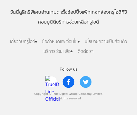
วันนี้
ดู
สิทธิพิเศษ
อ่าน
เกม
ตาตั้ง
ช้อปปิ้ง
แพ็กเกจ
กล่องทรูไอดีทีวี
คอมมูนิตี้
บริการช่วยเหลือทรูไอดี
เกี่ยวกับทรูไอดี
ข้อกำหนดและเงื่อนไข
นโยบายความเป็นส่วนตัว
บริการช่วยเหลือ
ติดต่อเรา
Follow us
Copyright © True Digital Group Company Limited.
All rights reserved