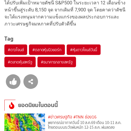
ได้ปรับเพิ่มเป้าหมายดัชนี S&P500 ในระยะเวลา 12 เดือนข้าง
หน้าขึ้นสู่ระดับ 8,150 จุด จากเดิมที่ 7,900 จุด โดยคาดว่าดัชนี
จะได้แรงหนุนจากความแข็งแกร่งของผลประกอบการและ
ภาวะเศรษฐกิจมหภาคที่ปรับตัวดีขึ้น
Tag
#
ดาวโจนส์
#
ตลาดหุ้นนิวยอร์ก
#
หุ้นดาวโจนส์วันนี้
#
ตลาดหุ้นสหรัฐ
#
ธนาคารกลางสหรัฐ
ยอดนิยมในตอนนี้
#ข่าวเศรษฐกิจ
#TNN ช่อง16
พยากรณ์อากาศวันนี้ 10 ส.ค.69 เตือน 10-11 ส.ค.
ไทยตอนบนระวังฝนหนัก 12-15 ส.ค. ฝนลดลง