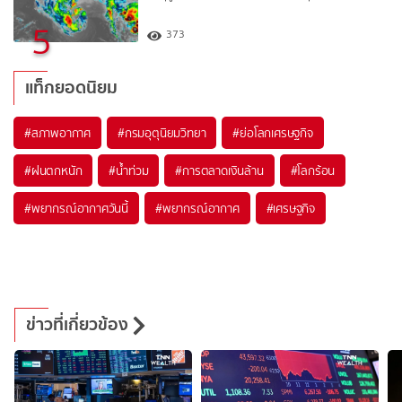
5
373
แท็กยอดนิยม
#
สภาพอากาศ
#
กรมอุตุนิยมวิทยา
#
ย่อโลกเศรษฐกิจ
#
ฝนตกหนัก
#
น้ำท่วม
#
การตลาดเงินล้าน
#
โลกร้อน
#
พยากรณ์อากาศวันนี้
#
พยากรณ์อากาศ
#
เศรษฐกิจ
ข่าวที่เกี่ยวข้อง