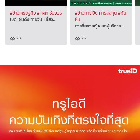
#ข่าวเศรษฐกิจ
#TNN ช่อง16
#ข่าวการเงิน การลงทุน
#ทัน
เปิดแผนดึง "คนจีน" เที่ยว…
หุ้น
การซื้อขายหุ้นของผู้บริหาร…
23
26