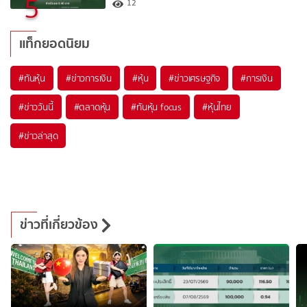
5
12
แท็กยอดนิยม
#
ทันหุ้น
#
ข่าวการเงิน
#
หุ้น
#
ข่าวเศรษฐกิจ
#
การเงิน
#
ข่าววันนี้
#
ตลาดหุ้น
#
ทันหุ้น focus
#
หุ้นไทย
#
ข่าวล่าสุด
ข่าวที่เกี่ยวข้อง