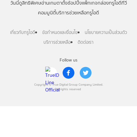
วันนี้
ดู
สิทธิพิเศษ
อ่าน
เกม
ตาตั้ง
ช้อปปิ้ง
แพ็กเกจ
กล่องทรูไอดีทีวี
คอมมูนิตี้
บริการช่วยเหลือทรูไอดี
เกี่ยวกับทรูไอดี
ข้อกำหนดและเงื่อนไข
นโยบายความเป็นส่วนตัว
บริการช่วยเหลือ
ติดต่อเรา
Follow us
Copyright © True Digital Group Company Limited.
All rights reserved