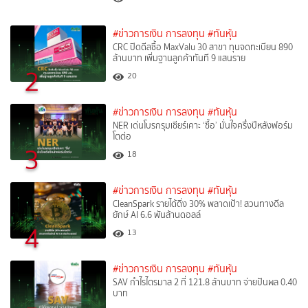
#ข่าวการเงิน การลงทุน
#ทันหุ้น
CRC ปิดดีลซื้อ MaxValu 30 สาขา ทุนจดทะเบียน 890
ล้านบาท เพิ่มฐานลูกค้าทันที 9 แสนราย
2
20
#ข่าวการเงิน การลงทุน
#ทันหุ้น
NER เด่นโบรกรุมเชียร์เคาะ ‘ซื้อ’ มั่นใจครึ่งปีหลังฟอร์ม
โตต่อ
3
18
#ข่าวการเงิน การลงทุน
#ทันหุ้น
CleanSpark รายได้ดิ่ง 30% พลาดเป้า! สวนทางดีล
ยักษ์ AI 6.6 พันล้านดอลล์
4
13
#ข่าวการเงิน การลงทุน
#ทันหุ้น
SAV กำไรไตรมาส 2 ที่ 121.8 ล้านบาท จ่ายปันผล 0.40
บาท