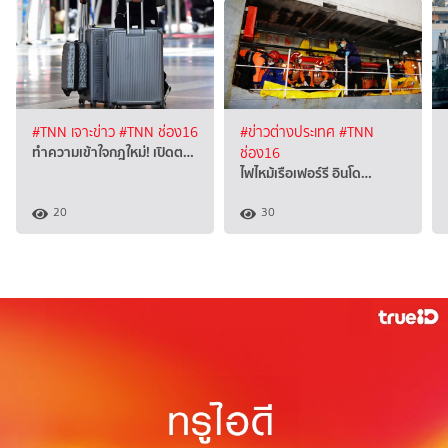
#TNN เจาะข่าว
#TNN ช่อง16
#ข่าวต่างประเทศ
#TNN
ทำความเข้าใจกฎใหม่! เปิดต…
ช่อง16
ไฟไหม้เรือเฟอร์รี อินโด…
20
30