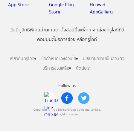
วันนี้
ดู
สิทธิพิเศษ
อ่าน
เกม
ตาตั้ง
ช้อปปิ้ง
แพ็กเกจ
กล่องทรูไอดีทีวี
คอมมูนิตี้
บริการช่วยเหลือทรูไอดี
เกี่ยวกับทรูไอดี
ข้อกำหนดและเงื่อนไข
นโยบายความเป็นส่วนตัว
บริการช่วยเหลือ
ติดต่อเรา
Follow us
Copyright © True Digital Group Company Limited.
All rights reserved