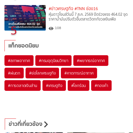
#ข่าวเศรษฐกิจ
#TNN ช่อง16
หุ้นดาวโจนส์วันนี้ 7 ส.ค. 2569 ปิดร่วงแรง 464.02 จุด
ราคาน้ำมันปรับตัวขึ้นตลาดวิตกกังวลเงินเฟ้อ
5
108
แท็กยอดนิยม
#
สภาพอากาศ
#
กรมอุตุนิยมวิทยา
#
พยากรณ์อากาศ
#
ฝนตก
#
ย่อโลกเศรษฐกิจ
#
คาดการณ์อากาศ
#
การตลาดเงินล้าน
#
เศรษฐกิจ
#
โลกร้อน
#
ทองคำ
ข่าวที่เกี่ยวข้อง