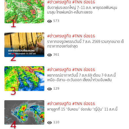
#ข่าวเศรษฐกิจ
#TNN ช่อง16
จับตาฝนระลอกใหญ่ 7–11 ส.ค. พายุดอลฟินหนุน
มรสุม ไทยฝนหนัก-คลื่นทะเลแรง
1
573
#ข่าวเศรษฐกิจ
#TNN ช่อง16
ราคาทองรูปพรรณวันนี้ 7 ส.ค. 2569 รวมทุกขนาด เช็
กราคาทองแท่งล่าสุด
2
361
#ข่าวเศรษฐกิจ
#TNN ช่อง16
พยากรณ์อากาศวันนี้ 7 ส.ค.69 เตือน 7-9 ส.ค.นี้
เหนือ–อีสาน–ตะวันออก เสี่ยงน้ำท่วมฉับพลัน
3
129
#ข่าวเศรษฐกิจ
#TNN ช่อง16
พายุลูกที่ 15 “จันหอม” จ่อถล่ม “ญี่ปุ่น” 11 ส.ค.นี้
4
110