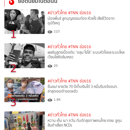
ยอดนิยมในตอนนี้
#ข่าวทั่วไทย
#TNN ช่อง16
น้องพั้นช์ ลูกบุญธรรมก้อง ห้วยไร่ เสียชีวิตจาก
อุบัติเหตุ
1
223
#ข่าวทั่วไทย
#TNN ช่อง16
ผลชันสูตรเบื้องต้น “ฮลุน โซโล่” ระบบหัวใจและระบบไหล
เวียนโลหิตล้มเหลว
2
20
#ข่าวทั่วไทย
#TNN ช่อง16
ชื่นชม! ยายวัย 70 ปีเก็บเงินได้ 3 หมื่นรีบแจ้งจนท.
ล่าสุดเจอเจ้าของแล้ว
3
1.8K
#ข่าวทั่วไทย
#TNN ช่อง16
หวาน เค็ม เมา ควัน กับดักสุขภาพคนไทย ศจย. ชูคุม
สินค้าเสี่ยง NCDs