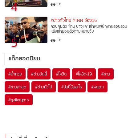
4
18
#ข่าวทั่วไทย
#TNN ช่อง16
ควบคุมตัว "โทน บางแค" เข้าพบพนักงานสอบสวน
หลังเข้ามอบตัวตามหมายจับ
5
18
แท็กยอดนิยม
#
น้ำท่วม
#
ข่าววันนี้
#
โควิด
#
โควิด-19
#
ข่าว
#
ข่าวล่าสุด
#
ข่าวทั่วไป
#
วันนี้วันอะไร
#
ฝนตก
#
gallerytnn