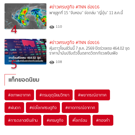
#ข่าวเศรษฐกิจ
#TNN ช่อง16
พายุลูกที่ 15 “จันหอม” จ่อถล่ม “ญี่ปุ่น” 11 ส.ค.นี้
4
110
#ข่าวเศรษฐกิจ
#TNN ช่อง16
หุ้นดาวโจนส์วันนี้ 7 ส.ค. 2569 ปิดร่วงแรง 464.02 จุด
ราคาน้ำมันปรับตัวขึ้นตลาดวิตกกังวลเงินเฟ้อ
5
108
แท็กยอดนิยม
#
สภาพอากาศ
#
กรมอุตุนิยมวิทยา
#
พยากรณ์อากาศ
#
ฝนตก
#
ย่อโลกเศรษฐกิจ
#
คาดการณ์อากาศ
#
การตลาดเงินล้าน
#
เศรษฐกิจ
#
โลกร้อน
#
ทองคำ