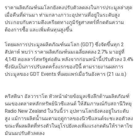
ราคาผลิตภัณฑ์นมโลกยังคงปรับตัวลดลงในการประมูลล่าสุด
เมื่อคืนที่ผ่านมา ท่ามกลางภาวะอุปทานที่อยู่ในระดับสูง
ประกอบกับความตึงเครียดทางภูมิรัฐศาสตร์ที่กดดันความ
ต้องการซื้อ และเพิ่มต้นทุนสูงขึ้น
โดยผลการประมูลผลิตภัณฑ์นมโลก (GDT) ซึ่งจัดขึ้นทุก 2
สัปดาห์ พบว่า ราคาผลิตภัณฑ์นมเฉลี่ยลดลง 2.7% มาอยู่ที่
4,143 ดอลลาร์สหรัฐต่อตัน หลังจากก่อนหน้านี้ปรับตัวลง 3.4%
ซึ่งนับเป็นการปรับลดครั้งแรกของปีนี้ ตามรายงานผลการ
ประมูลของ GDT Events ที่เผยแพร่เมื่อวันอังคาร (21 เม.ย.)
คริสตินา อัลวาราโด หัวหน้าฝ่ายข้อมูลเชิงลึกด้านผลิตภัณฑ์
นมของตลาดหลักทรัพย์นิวซีแลนด์ ให้สัมภาษณ์กับสถานีวิทยุ
Radio New Zealand ในวันนี้ว่า อุปทานโลกยังคงอยู่ในระดับ
สูง แม้การผลิตน้ำนมตามฤดูกาลของนิวซีแลนด์จะชะลอตัวลง
ขณะที่ผลผลิตที่ทรงตัวในยุโรปยังคงเพิ่มแรงกดดันให้ราคาไข
มันนมปรับตัวลดลง