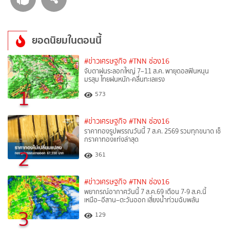
ยอดนิยมในตอนนี้
#ข่าวเศรษฐกิจ
#TNN ช่อง16
จับตาฝนระลอกใหญ่ 7–11 ส.ค. พายุดอลฟินหนุน
มรสุม ไทยฝนหนัก-คลื่นทะเลแรง
1
573
#ข่าวเศรษฐกิจ
#TNN ช่อง16
ราคาทองรูปพรรณวันนี้ 7 ส.ค. 2569 รวมทุกขนาด เช็
กราคาทองแท่งล่าสุด
2
361
#ข่าวเศรษฐกิจ
#TNN ช่อง16
พยากรณ์อากาศวันนี้ 7 ส.ค.69 เตือน 7-9 ส.ค.นี้
เหนือ–อีสาน–ตะวันออก เสี่ยงน้ำท่วมฉับพลัน
3
129