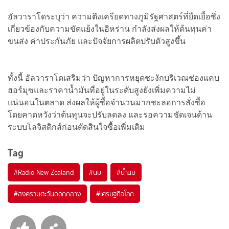
อัลวาราโดระบุว่า ความตึงเครียดทางภูมิรัฐศาสตร์ที่ยืดเยื้อซึ่ง
เกี่ยวข้องกับความขัดแย้งในอิหร่าน กำลังส่งผลให้ต้นทุนค่า
ขนส่ง ค่าประกันภัย และปัจจัยการผลิตปรับตัวสูงขึ้น
ทั้งนี้ อัลวาราโดเสริมว่า ปัญหาการหยุดชะงักบริเวณช่องแคบ
ฮอร์มุซและราคาน้ำมันที่อยู่ในระดับสูงยังเพิ่มความไม่
แน่นอนในตลาด ส่งผลให้ผู้ซื้อจำนวนมากชะลอการสั่งซื้อ
โดยคาดหวังว่าต้นทุนจะปรับลดลง และรอความชัดเจนด้าน
ระบบโลจิสติกส์ก่อนตัดสินใจซื้อเพิ่มเติม
Tag
#
Radio New Zealand
#
นม
#
น้ำนม
#
สงครามตะวันออกกลาง
#
เศรษฐกิจโลก