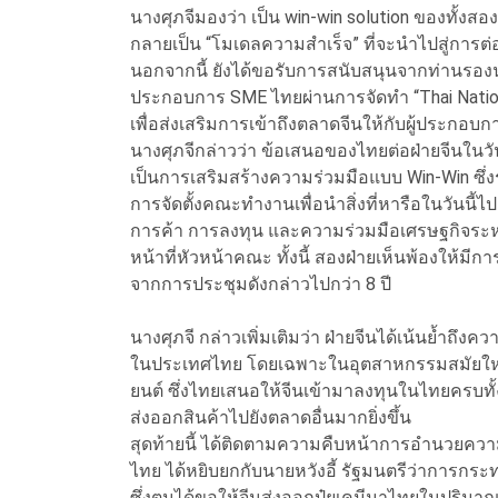
นางศุภจีมองว่า เป็น win-win solution ของทั้
กลายเป็น “โมเดลความสำเร็จ” ที่จะนำไปสู่การต
นอกจากนี้ ยังได้ขอรับการสนับสนุนจากท่านรองน
ประกอบการ SME ไทยผ่านการจัดทำ “Thai Natio
เพื่อส่งเสริมการเข้าถึงตลาดจีนให้กับผู้ประกอบก
นางศุภจีกล่าวว่า ข้อเสนอของไทยต่อฝ่ายจีนในวันน
เป็นการเสริมสร้างความร่วมมือแบบ Win-Win ซึ่ง
การจัดตั้งคณะทำงานเพื่อนำสิ่งที่หารือในวันนี
การค้า การลงทุน และความร่วมมือเศรษฐกิจระหว่
หน้าที่หัวหน้าคณะ ทั้งนี้ สองฝ่ายเห็นพ้องให้มีก
จากการประชุมดังกล่าวไปกว่า 8 ปี
นางศุภจี กล่าวเพิ่มเติมว่า ฝ่ายจีนได้เน้นย้ำถึ
ในประเทศไทย โดยเฉพาะในอุตสาหกรรมสมัยใหม
ยนต์ ซึ่งไทยเสนอให้จีนเข้ามาลงทุนในไทยครบทั
ส่งออกสินค้าไปยังตลาดอื่นมากยิ่งขึ้น
สุดท้ายนี้ ได้ติดตามความคืบหน้าการอำนวยควา
ไทย ได้หยิบยกกับนายหวังอี้ รัฐมนตรีว่าการกร
ซึ่งตนได้ขอให้จีนส่งออกปุ๋ยเคมีมาไทยในปริมาณ