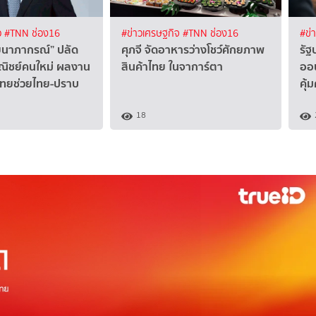
ว
#TNN ช่อง16
#ข่าวเศรษฐกิจ
#TNN ช่อง16
#ข่
ัยนาภากรณ์” ปลัด
ศุภจี จัดอาหารว่างโชว์ศักยภาพ
รัฐ
ิชย์คนใหม่ ผลงาน
สินค้าไทย ในจาการ์ตา
ออน
นไทยช่วยไทย-ปราบ
คุ้
18