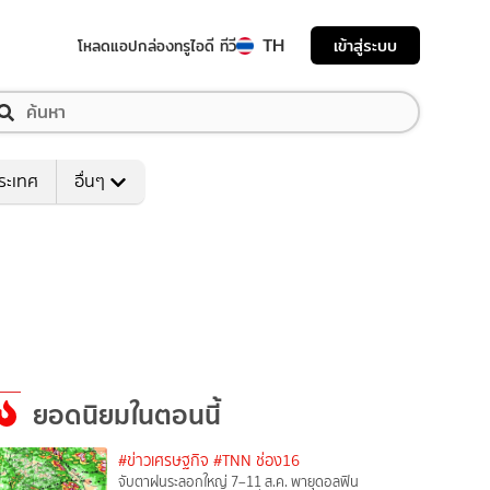
TH
เข้าสู่ระบบ
โหลดแอป
กล่องทรูไอดี ทีวี
ระเทศ
อื่นๆ
ยอดนิยมในตอนนี้
#ข่าวเศรษฐกิจ
#TNN ช่อง16
จับตาฝนระลอกใหญ่ 7–11 ส.ค. พายุดอลฟิน