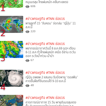
หนุนมรสุม ไทยฝนหนัก-คลื่นทะเลแรง
1
606
#ข่าวเศรษฐกิจ
#TNN ช่อง16
พายุลูกที่ 15 “จันหอม” จ่อถล่ม “ญี่ปุ่น” 11
ส.ค.นี้
2
220
#ข่าวเศรษฐกิจ
#TNN ช่อง16
พยากรณ์อากาศวันนี้ 8 ส.ค.69 อุตุฯ เตือน
8-11 ส.ค ทั่วไทยฝนหนัก เหนือ อีสาน ตะวัน
3
ออก ระวังน้ำท่วม-น้ำป่า
67
#ข่าวเศรษฐกิจ
#TNN ช่อง16
ญี่ปุ่น อพยพ 2 แสนคน รับมือพายุ “ดอลฟิน”
คาดขึ้นฝั่งที่จีนตอนใต้ 9-10 ส.ค.นี้
4
48
#ข่าวเศรษฐกิจ
#TNN ช่อง16
คาดการณ์อากาศ 15 วัน พายุดันมรสุมแรง