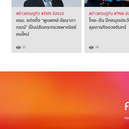
#ข่าวเศรษฐกิจ
#TNN ช่อง16
#ข่าวเศรษฐกิจ
#TNN ช่
ครม. แต่งตั้ง “พูนพงษ์ นัยนาภา
ไทย–จีน ปักหมุดประว
กรณ์” เป็นปลัดกระทรวงพาณิชย์
ลุยภารกิจดวงจันทร์
คนใหม่
21
32