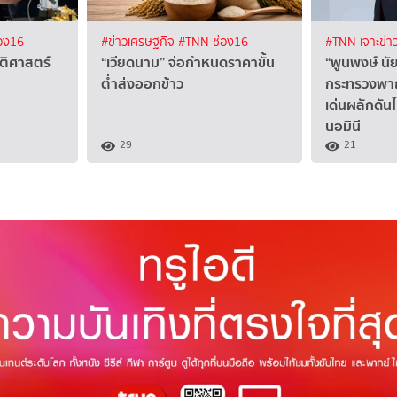
อง16
#ข่าวเศรษฐกิจ
#TNN ช่อง16
#TNN เจาะข่า
ัติศาสตร์
“เวียดนาม” จ่อกำหนดราคาขั้น
“พูนพงษ์ น
ต่ำส่งออกข้าว
กระทรวงพาณ
เด่นผลักดั
นอมินี
29
21