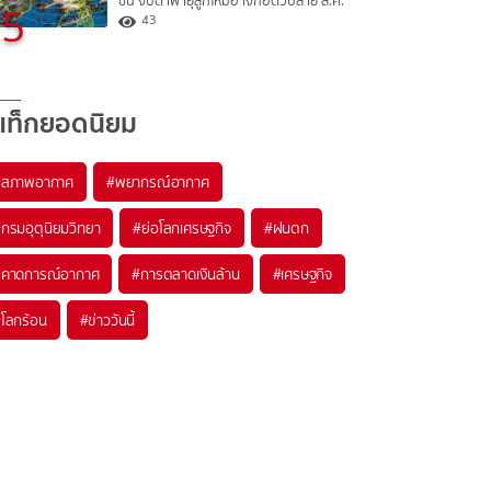
ขึ้น จับตาพายุลูกใหม่อาจก่อตัวปลาย ส.ค.
5
43
แท็กยอดนิยม
#
สภาพอากาศ
#
พยากรณ์อากาศ
#
กรมอุตุนิยมวิทยา
#
ย่อโลกเศรษฐกิจ
#
ฝนตก
#
คาดการณ์อากาศ
#
การตลาดเงินล้าน
#
เศรษฐกิจ
#
โลกร้อน
#
ข่าววันนี้