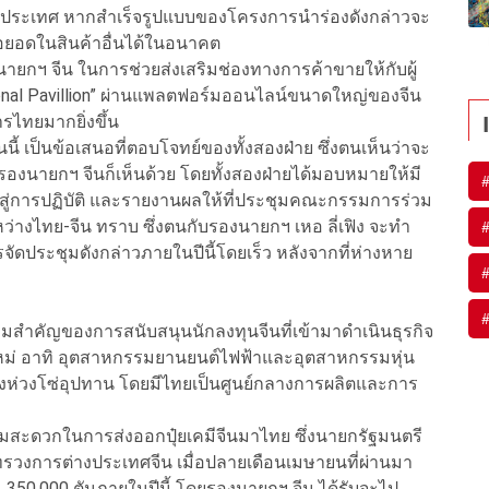
งสองประเทศ หากสำเร็จรูปแบบของโครงการนำร่องดังกล่าวจะ
่อยอดในสินค้าอื่นได้ในอนาคต
ายกฯ จีน ในการช่วยส่งเสริมช่องทางการค้าขายให้กับผู้
nal Pavillion” ผ่านแพลตฟอร์มออนไลน์ขนาดใหญ่ของจีน
ารไทยมากยิ่งขึ้น
ี้ เป็นข้อเสนอที่ตอบโจทย์ของทั้งสองฝ่าย ซึ่งตนเห็นว่าจะ
รองนายกฯ จีนก็เห็นด้วย โดยทั้งสองฝ่ายได้มอบหมายให้มี
้ไปสู่การปฏิบัติ และรายงานผลให้ที่ประชุมคณะกรรมการร่วม
างไทย-จีน ทราบ ซึ่งตนกับรองนายกฯ เหอ ลี่เฟิง จะทำ
ารจัดประชุมดังกล่าวภายในปีนี้โดยเร็ว หลังจากที่ห่างหาย
งความสำคัญของการสนับสนุนนักลงทุนจีนที่เข้ามาดำเนินธุรกิจ
่ อาทิ อุตสาหกรรมยานยนต์ไฟฟ้าและอุตสาหกรรมหุ่น
้งห่วงโซ่อุปทาน โดยมีไทยเป็นศูนย์กลางการผลิตและการ
มสะดวกในการส่งออกปุ๋ยเคมีจีนมาไทย ซึ่งนายกรัฐมนตรี
ะทรวงการต่างประเทศจีน เมื่อปลายเดือนเมษายนที่ผ่านมา
 350,000 ตันภายในปีนี้ โดยรองนายกฯ จีน ได้รับจะไป