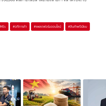
SMEs
#
เวทีการค้า
#
แพลตฟอร์มออนไลน์
#
สินค้าพรีเมียม