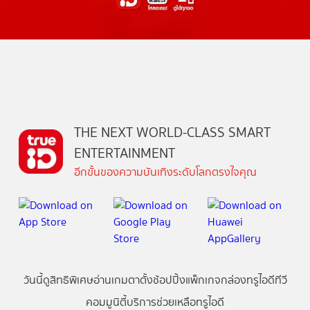
THE NEXT WORLD-CLASS SMART
ENTERTAINMENT
อีกขั้นของความบันเทิงระดับโลกตรงใจคุณ
วันนี้
ดู
สิทธิพิเศษ
อ่าน
เกม
ตาตั้ง
ช้อปปิ้ง
แพ็กเกจ
กล่องทรูไอดีทีวี
คอมมูนิตี้
บริการช่วยเหลือทรูไอดี