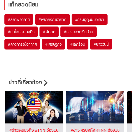
แท็กยอดนิยม
#
สภาพอากาศ
#
พยากรณ์อากาศ
#
กรมอุตุนิยมวิทยา
#
ย่อโลกเศรษฐกิจ
#
ฝนตก
#
การตลาดเงินล้าน
#
คาดการณ์อากาศ
#
เศรษฐกิจ
#
โลกร้อน
#
ข่าววันนี้
ข่าวที่เกี่ยวข้อง
#ข่าวเศรษฐกิจ
#TNN ช่อง16
#ข่าวเศรษฐกิจ
#TNN ช่อง16