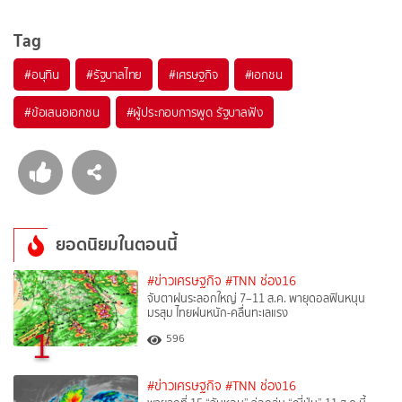
Tag
#
อนุทิน
#
รัฐบาลไทย
#
เศรษฐกิจ
#
เอกชน
#
ข้อเสนอเอกชน
#
ผู้ประกอบการพูด รัฐบาลฟัง
ยอดนิยมในตอนนี้
#ข่าวเศรษฐกิจ
#TNN ช่อง16
จับตาฝนระลอกใหญ่ 7–11 ส.ค. พายุดอลฟินหนุน
มรสุม ไทยฝนหนัก-คลื่นทะเลแรง
1
596
#ข่าวเศรษฐกิจ
#TNN ช่อง16