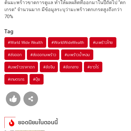
ต้นมะพร้าวขาดการดูแล ทำให้ผลผลิตที่ออกมาในปีถัดไป “ตก
เกรด” จำนวนมาก มีข้อมูลระบุว่ามะพร้าวตกเกรดสูงถึงกว่า
70%
Tag
#
World Wide Wealth
#
WorldWideWealth
#
มะพร้าวไทย
#
ส่งออก
#
ส่งออกมะพร้าว
#
มะพร้าวน้ำหอม
#
มะพร้าวราคาตก
#
ล้งจีน
#
ล้งกลาง
#
ชาวไร่
#
เกษตรกร
#
ปุ๋ย
ยอดนิยมในตอนนี้