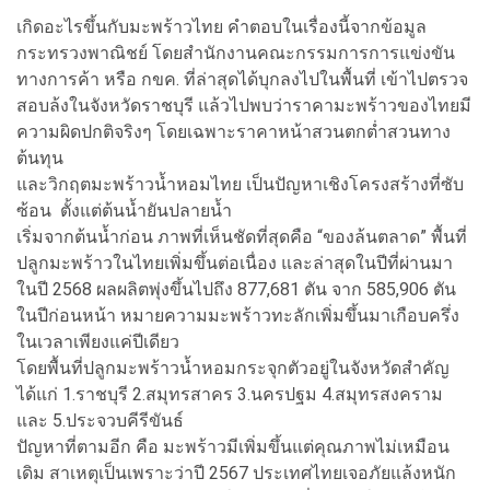
เกิดอะไรขึ้นกับมะพร้าวไทย คำตอบในเรื่องนี้จากข้อมูล
กระทรวงพาณิชย์ โดยสำนักงานคณะกรรมการการแข่งขัน
ทางการค้า หรือ กขค. ที่ล่าสุดได้บุกลงไปในพื้นที่ เข้าไปตรวจ
สอบล้งในจังหวัดราชบุรี แล้วไปพบว่าราคามะพร้าวของไทยมี
ความผิดปกติจริงๆ โดยเฉพาะราคาหน้าสวนตกต่ำสวนทาง
ต้นทุน
และวิกฤตมะพร้าวน้ำหอมไทย เป็นปัญหาเชิงโครงสร้างที่ซับ
ซ้อน ตั้งแต่ต้นน้ำยันปลายน้ำ
เริ่มจากต้นน้ำก่อน ภาพที่เห็นชัดที่สุดคือ “ของล้นตลาด” พื้นที่
ปลูกมะพร้าวในไทยเพิ่มขึ้นต่อเนื่อง และล่าสุดในปีที่ผ่านมา
ในปี 2568 ผลผลิตพุ่งขึ้นไปถึง 877,681 ตัน จาก 585,906 ตัน
ในปีก่อนหน้า หมายความมะพร้าวทะลักเพิ่มขึ้นมาเกือบครึ่ง
ในเวลาเพียงแค่ปีเดียว
โดยพื้นที่ปลูกมะพร้าวน้ำหอมกระจุกตัวอยู่ในจังหวัดสำคัญ
ได้แก่ 1.ราชบุรี 2.สมุทรสาคร 3.นครปฐม 4.สมุทรสงคราม
และ 5.ประจวบคีรีขันธ์
ปัญหาที่ตามอีก คือ มะพร้าวมีเพิ่มขึ้นแต่คุณภาพไม่เหมือน
เดิม สาเหตุเป็นเพราะว่าปี 2567 ประเทศไทยเจอภัยแล้งหนัก