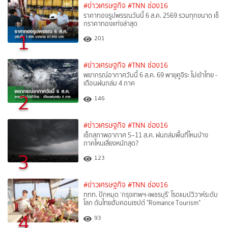
#ข่าวเศรษฐกิจ
#TNN ช่อง16
ราคาทองรูปพรรณวันนี้ 6 ส.ค. 2569 รวมทุกขนาด เช็
กราคาทองแท่งล่าสุด
1
201
#ข่าวเศรษฐกิจ
#TNN ช่อง16
พยากรณ์อากาศวันนี้ 6 ส.ค. 69 พายุคูจิระ ไม่เข้าไทย -
เตือนฝนถล่ม 4 ภาค
2
146
#ข่าวเศรษฐกิจ
#TNN ช่อง16
เช็กสภาพอากาศ 5–11 ส.ค. ฝนถล่มพื้นที่ไหนบ้าง
ภาคไหนเสี่ยงหนักสุด?
3
123
#ข่าวเศรษฐกิจ
#TNN ช่อง16
ททท. ปักหมุด ‘กรุงเทพฯ-เพชรบุรี’ โรดแมปวิวาห์ระดับ
โลก ดันไทยฮับคอนเซปต์ "Romance Tourism"
4
93