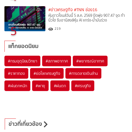
#ข่าวเศรษฐกิจ
#TNN ช่อง16
หุ้นดาวโจนส์วันนี้ 5 ส.ค. 2569 ปิดพุ่ง 907.47 จุด ทำ
นิวไฮ รับอานิสงส์หุ้น AI แกร่ง-น้ำมันร่วง
5
219
แท็กยอดนิยม
#
กรมอุตุนิยมวิทยา
#
สภาพอากาศ
#
พยากรณ์อากาศ
#
ราคาทอง
#
ย่อโลกเศรษฐกิจ
#
การตลาดเงินล้าน
#
ฝนตกหนัก
#
พายุ
#
ฝนตก
#
เศรษฐกิจ
ข่าวที่เกี่ยวข้อง