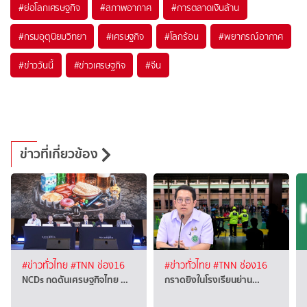
#
ย่อโลกเศรษฐกิจ
#
สภาพอากาศ
#
การตลาดเงินล้าน
#
กรมอุตุนิยมวิทยา
#
เศรษฐกิจ
#
โลกร้อน
#
พยากรณ์อากาศ
#
ข่าววันนี้
#
ข่าวเศรษฐกิจ
#
จีน
ข่าวที่เกี่ยวข้อง
#ข่าวทั่วไทย
#TNN ช่อง16
#ข่าวทั่วไทย
#TNN ช่อง16
NCDs กดดันเศรษฐกิจไทย …
กราดยิงในโรงเรียนย่าน…