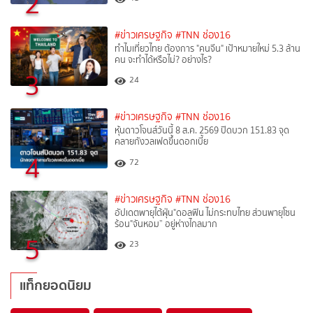
2
#ข่าวเศรษฐกิจ
#TNN ช่อง16
ทำไมเที่ยวไทย ต้องการ "คนจีน" เป้าหมายใหม่ 5.3 ล้าน
คน จะทำได้หรือไม่? อย่างไร?
3
24
#ข่าวเศรษฐกิจ
#TNN ช่อง16
หุ้นดาวโจนส์วันนี้ 8 ส.ค. 2569 ปิดบวก 151.83 จุด
คลายกังวลเฟดขึ้นดอกเบี้ย
4
72
#ข่าวเศรษฐกิจ
#TNN ช่อง16
อัปเดตพายุไต้ฝุ่น"ดอลฟิน ไม่กระทบไทย ส่วนพายุโซน
ร้อน"จันหอม” อยู่ห่างไกลมาก
5
23
แท็กยอดนิยม