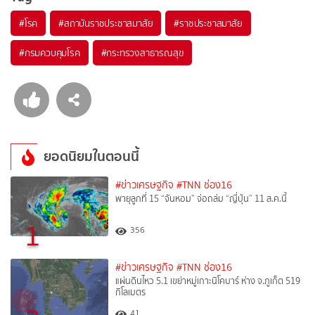
#
โรค
#
สถาบันราชประชาสมาสัย
#
ราชประชาสมาสัย
#
กรมควบคุมโรค
#
กระทรวงสาธารณสุข
ยอดนิยมในตอนนี้
#ข่าวเศรษฐกิจ
#TNN ช่อง16
พายุลูกที่ 15 “จันหอม” จ่อถล่ม “ญี่ปุ่น” 11 ส.ค.นี้
1
356
#ข่าวเศรษฐกิจ
#TNN ช่อง16
แผ่นดินไหว 5.1 เขย่าหมู่เกาะนิโคบาร์ ห่าง จ.ภูเก็ต 519
กิโลเมตร
41