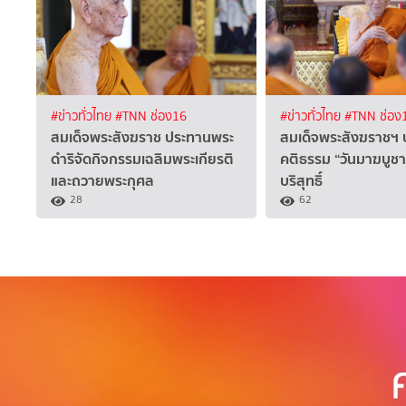
#ข่าวทั่วไทย
#TNN ช่อง16
#ข่าวทั่วไทย
#TNN ช่อง
สมเด็จพระสังฆราช ประทานพระ
สมเด็จพระสังฆราชฯ
ดำริจัดกิจกรรมเฉลิมพระเกียรติ
คติธรรม “วันมาฆบูชา”
และถวายพระกุศล
บริสุทธิ์
28
62