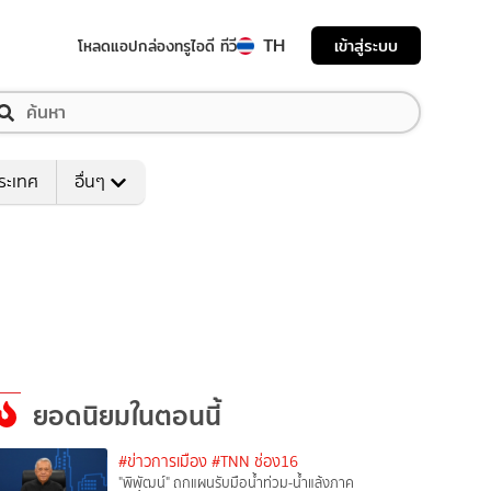
TH
เข้าสู่ระบบ
โหลดแอป
กล่องทรูไอดี ทีวี
ระเทศ
อื่นๆ
ยอดนิยมในตอนนี้
#ข่าวการเมือง
#TNN ช่อง16
"พิพัฒน์" ถกแผนรับมือน้ำท่วม-น้ำแล้งภาค