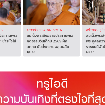
16
#ข่าวทั่วไทย
#TNN ช่อง16
#ข่าวเศรษฐกิ
 ประทานพระ
สมเด็จพระสังฆราชประทานพระ
สมเด็จพระส
 ชำระใจให้
คติธรรมวันเด็กปี 2569 ฝึก
พระกุศลถวา
อดทน ยับยั้งความผลุนผลัน
ราชชนนีพัน
53
57