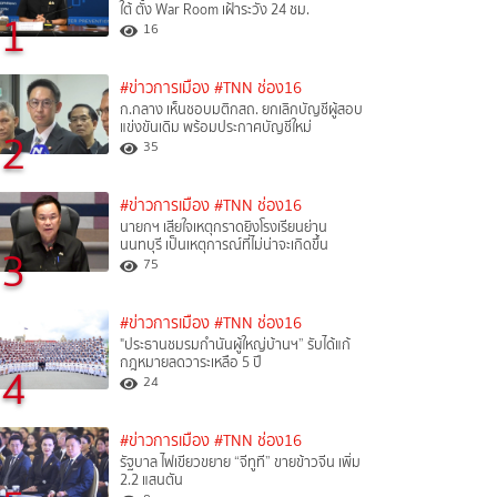
ใต้ ตั้ง War Room เฝ้าระวัง 24 ชม.
1
16
#ข่าวการเมือง
#TNN ช่อง16
ก.กลาง เห็นชอบมติกสถ. ยกเลิกบัญชีผู้สอบ
แข่งขันเดิม พร้อมประกาศบัญชีใหม่
2
35
#ข่าวการเมือง
#TNN ช่อง16
นายกฯ เสียใจเหตุกราดยิงโรงเรียนย่าน
นนทบุรี เป็นเหตุการณ์ที่ไม่น่าจะเกิดขึ้น
3
75
#ข่าวการเมือง
#TNN ช่อง16
"ประธานชมรมกำนันผู้ใหญ่บ้านฯ” รับได้แก้
กฎหมายลดวาระเหลือ 5 ปี
4
24
#ข่าวการเมือง
#TNN ช่อง16
รัฐบาล ไฟเขียวขยาย “จีทูที” ขายข้าวจีน เพิ่ม
2.2 แสนตัน