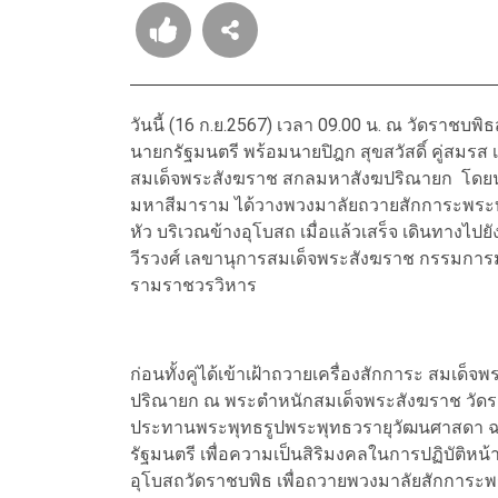
วันนี้ (16 ก.ย.2567) เวลา 09.00 น. ณ วัดราช
นายกรัฐมนตรี พร้อมนายปิฎก สุขสวัสดิ์ คู่สมร
สมเด็จพระสังฆราช สกลมหาสังฆปริณายก โดยนา
มหาสีมาราม ได้วางพวงมาลัยถวายสักการะพระบร
หัว บริเวณข้างอุโบสถ เมื่อแล้วเสร็จ เดินทางไ
วีรวงศ์ เลขานุการสมเด็จพระสังฆราช กรรมการ
รามราชวรวิหาร
ก่อนทั้งคู่ได้เข้าเฝ้าถวายเครื่องสักการะ สม
ปริณายก ณ พระตำหนักสมเด็จพระสังฆราช วัดร
ประทานพระพุทธรูปพระพุทธวรายุวัฒนศาสดา ฉล
รัฐมนตรี เพื่อความเป็นสิริมงคลในการปฏิบัติหน้
อุโบสถวัดราชบพิธ เพื่อถวายพวงมาลัยสักการ