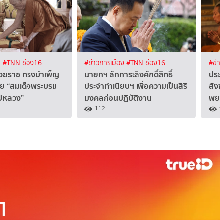
จ
#TNN ช่อง16
#ข่าวการเมือง
#TNN ช่อง16
#ข่
ังฆราช ทรงบำเพ็ญ
นายกฯ สักการะสิ่งศักดิ์สิทธิ์
ปร
ย “สมเด็จพระบรม
ประจำทำเนียบฯ เพื่อความเป็นสิริ
สัง
ปีหลวง”
มงคลก่อนปฏิบัติงาน
พย
112