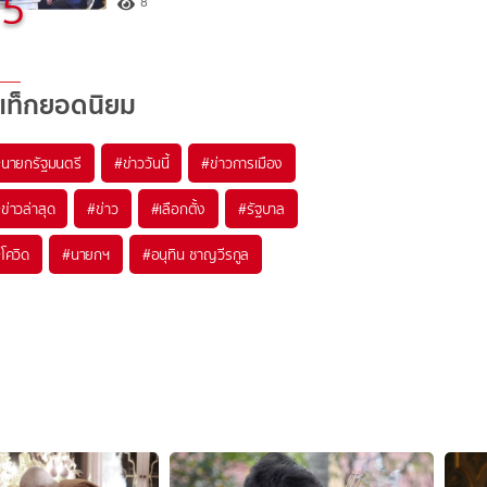
5
8
แท็กยอดนิยม
#
นายกรัฐมนตรี
#
ข่าววันนี้
#
ข่าวการเมือง
#
ข่าวล่าสุด
#
ข่าว
#
เลือกตั้ง
#
รัฐบาล
#
โควิด
#
นายกฯ
#
อนุทิน ชาญวีรกูล