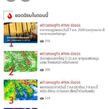
ยอดนิยมในตอนนี้
#ข่าวเศรษฐกิจ
#TNN ช่อง16
ราคาทองรูปพรรณวันนี้ 7 ส.ค. 2569 รวมทุกขนาด เช็
กราคาทองแท่งล่าสุด
1
356
#ข่าวเศรษฐกิจ
#TNN ช่อง16
จับตาฝนระลอกใหญ่ 7–11 ส.ค. พายุดอลฟินหนุน
มรสุม ไทยฝนหนัก-คลื่นทะเลแรง
2
306
#ข่าวเศรษฐกิจ
#TNN ช่อง16
พยากรณ์อากาศวันนี้ 7 ส.ค.69 เตือน 7-9 ส.ค.นี้
เหนือ–อีสาน–ตะวันออก เสี่ยงน้ำท่วมฉับพลัน
3
119