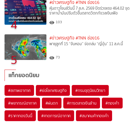
#ข่าวเศรษฐกิจ
#TNN ช่อง16
หุ้นดาวโจนส์วันนี้ 7 ส.ค. 2569 ปิดร่วงแรง 464.02 จุด
ราคาน้ำมันปรับตัวขึ้นตลาดวิตกกังวลเงินเฟ้อ
4
103
#ข่าวเศรษฐกิจ
#TNN ช่อง16
พายุลูกที่ 15 “จันหอม” จ่อถล่ม “ญี่ปุ่น” 11 ส.ค.นี้
5
73
แท็กยอดนิยม
#
สภาพอากาศ
#
ย่อโลกเศรษฐกิจ
#
กรมอุตุนิยมวิทยา
#
พยากรณ์อากาศ
#
ฝนตก
#
การตลาดเงินล้าน
#
ทองคำ
#
ราคาทองวันนี้
#
คาดการณ์อากาศ
#
สมาคมค้าทองคำ