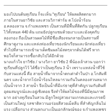
มองไปบนต้นทุเรียน ก็จะเห็น "ทุเรียน" ให้ผลผลิตดกมาก
ภายในสวนยาวิชัย และสวนวิภาฟาร์ม ต.โป่งน้ำร้อน
อ.คลองลาน จ.กำแพงเพชร เป็นสวนที่มีพื้นที่ติดกัน ปลูกทุเรียน
ไว้ทั้งหมด 440 ต้น แถมยังปลูกแซมด้วยเงาะและมังคุดกับ
ลองกอง ถือเป็นสวนผลไม้ที่มีชื่อเสียงจนกลายเป็นสถานที่
ศึกษาดูงาน และแหล่งท่องเที่ยวของนักเรียนและนักท่องเที่ยว
ทั่วไปที่สามารถเข้ามาเด็ดชิมผลไม้สดๆจากต้นได้ฟรี หาก
พอใจก็สามารถซื้อกลับไปได้อีกด้วย
นางแก้วใจ ยาวิชัย / นางวิภา ยาวิชัย 2 พี่น้องเจ้าสวน บอกว่า
ทุเรียนที่ปลูกไว้ ได้ชื่อว่าเป็นทุเรียน 3 น้ำ เพราะแหล่งน้ำที่ใช้
กับสวนแห่งนี้ คือ สายน้ำที่มาจากน้ำตกเต่าดำในป่า อ.โกสัมพี
นคร และน้ำจากโป่งน้ำร้อนไหลมารวมกันในคลองสวนหมาก
เป็นน้ำจาก 3 สายน้ำ จึงเป็นน้ำที่มีแร่ธาตุที่สำคัญรวมกับดินที่
อุดมสมบูรณ์และอยู่เชิงดอย จึงทำให้ผลไม้ของที่นี่มีคุณภาพ
มาก อย่างทุเรียนในสวน มีลูกใหญ่สวยงามเกรดเอและเกรดบี
เป็นส่วนใหญ่ รสชาติหวานอร่อยสีสวยเม็ดลีบ ที่สำคัญกลิ่นไม่
แรง เปลือกบาง ส่วนลูกเงาะเป็นเอกลักษณ์ของ จ.กำแพงเพชร