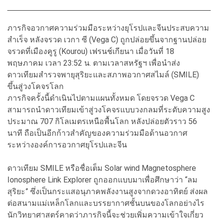
ภารกิจอวกาศความร่วมมือระหว่างยุโรปและจีนประสบความ
สำเร็จ หลังจรวด เวกา ซี (Vega C) ถูกปล่อยขึ้นจากฐานปล่อย
จรวดที่เมืองคูรู (Kourou) เฟรนช์เกียนา เมื่อวันที่ 18
พฤษภาคม เวลา 23:52 น. ตามเวลาสหรัฐฯ เพื่อนำส่ง
ดาวเทียมสำรวจพายุสุริยะและสภาพอวกาศสไมล์ (SMILE)
ขึ้นสู่วงโคจรโลก
ภารกิจครั้งนี้ดำเนินไปตามแผนทั้งหมด โดยจรวด Vega C
สามารถนำดาวเทียมเข้าสู่วงโคจรแบบวงกลมที่ระดับความสูง
ประมาณ 707 กิโลเมตรเหนือพื้นโลก หลังปล่อยตัวราว 56
นาที ถือเป็นอีกก้าวสำคัญของความร่วมมือด้านอวกาศ
ระหว่างองค์การอวกาศยุโรปและจีน
ดาวเทียม SMILE หรือชื่อเต็ม Solar wind Magnetosphere
Ionosphere Link Explorer ถูกออกแบบมาเพื่อศึกษาว่า “ลม
สุริยะ” ซึ่งเป็นกระแสอนุภาคพลังงานสูงจากดวงอาทิตย์ ส่งผล
ต่อสนามแม่เหล็กโลกและบรรยากาศชั้นบนของโลกอย่างไร
นักวิทยาศาสตร์คาดว่าภารกิจนี้จะช่วยเพิ่มความเข้าใจเกี่ยว