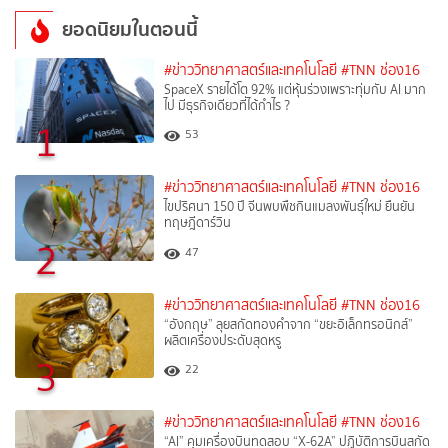
ยอดนิยมในตอนนี้
#ข่าววิทยาศาสตร์และเทคโนโลยี
#TNN ช่อง16
SpaceX รายได้โต 92% แต่หุ้นร่วงเพราะทุ่มกับ AI มาก
ไป มีธุรกิจเดียวที่ได้กำไร ?
1
53
#ข่าววิทยาศาสตร์และเทคโนโลยี
#TNN ช่อง16
ไขปริศนา 150 ปี จีนพบพืชกินแมลงพันธุ์ใหม่ ยืนยัน
ทฤษฎีดาร์วิน
2
47
#ข่าววิทยาศาสตร์และเทคโนโลยี
#TNN ช่อง16
“อังกฤษ” ลุยสกัดทองคำจาก “ขยะอิเล็กทรอนิกส์”
ผลิตเครื่องประดับสุดหรู
3
22
#ข่าววิทยาศาสตร์และเทคโนโลยี
#TNN ช่อง16
“AI” คุมเครื่องบินทดสอบ “X-62A” ปฏิบัติการบินสกัด