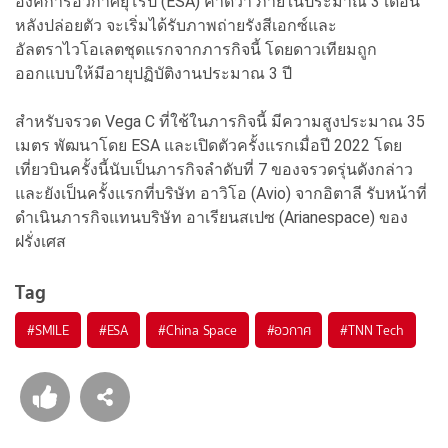
องค์การอวกาศยุโรป (ESA) คาดว่า ภายในประมาณ 3 เดือน
หลังปล่อยตัว จะเริ่มได้รับภาพถ่ายรังสีเอกซ์และ
อัลตราไวโอเลตชุดแรกจากภารกิจนี้ โดยดาวเทียมถูก
ออกแบบให้มีอายุปฏิบัติงานประมาณ 3 ปี
สำหรับจรวด Vega C ที่ใช้ในภารกิจนี้ มีความสูงประมาณ 35
เมตร พัฒนาโดย ESA และเปิดตัวครั้งแรกเมื่อปี 2022 โดย
เที่ยวบินครั้งนี้นับเป็นภารกิจลำดับที่ 7 ของจรวดรุ่นดังกล่าว
และยังเป็นครั้งแรกที่บริษัท อาวิโอ (Avio) จากอิตาลี รับหน้าที่
ดำเนินภารกิจแทนบริษัท อาเรียนสเปซ (Arianespace) ของ
ฝรั่งเศส
Tag
#
SMILE
#
ESA
#
China Space
#
อวกาศ
#
TNN Tech