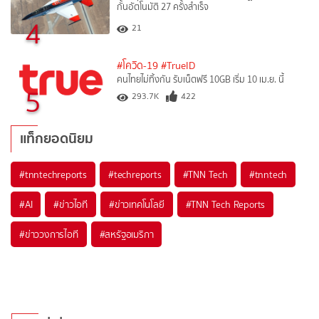
กั้นอัตโนมัติ 27 ครั้งสำเร็จ
4
21
#โควิด-19
#TrueID
คนไทยไม่ทิ้งกัน รับเน็ตฟรี 10GB เริ่ม 10 เม.ย. นี้
5
293.7K
422
แท็กยอดนิยม
#
tnntechreports
#
techreports
#
TNN Tech
#
tnntech
#
AI
#
ข่าวไอที
#
ข่าวเทคโนโลยี
#
TNN Tech Reports
#
ข่าววงการไอที
#
สหรัฐอเมริกา