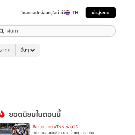
TH
เข้าสู่ระบบ
โหลดแอป
กล่องทรูไอดี ทีวี
ระเทศ
อื่นๆ
ยอดนิยมในตอนนี้
#ข่าวทั่วไทย
#TNN ช่อง16
อัปเดตยอดเสียชีวิต-บาดเจ็บเหตุ กราดยิง