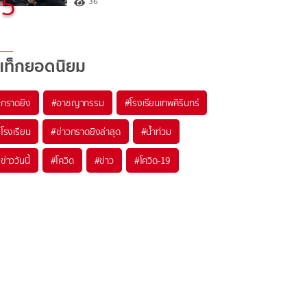
5
36
แท็กยอดนิยม
#
กราดยิง
#
อาชญากรรม
#
โรงเรียนเทพศิรินทร์
#
โรงเรียน
#
ข่าวกราดยิงล่าสุด
#
น้ำท่วม
#
ข่าววันนี้
#
โควิด
#
ข่าว
#
โควิด-19