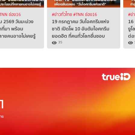
TNN ช่อง16
#ข่าวทั่วไทย
#TNN ช่อง16
#ข่
 2569 วันมะม่วง
19 กรกฎาคม วันไอศกรีมแห่ง
16
ักที่มา พร้อม
ชาติ เปิดโผ 10 อันดับไอศกรีม
งูโ
หลายคนอาจไม่เคยรู้
ยอดฮิต ที่คนทั่วโลกชื่นชอบ
ต่อ
35