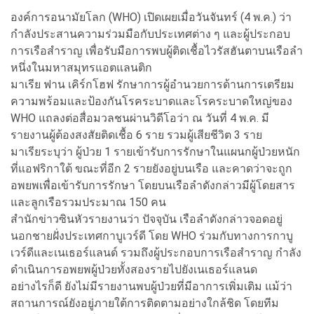
องค์การอนามัยโลก (WHO) เปิดเผยเมื่อวันจันทร์ (4 พ.ค.) ว่า
กำลังประสานความร่วมมือกับประเทศต่าง ๆ และผู้ประกอบ
การเรือสำราญ เพื่อรับมือการพบผู้ติดเชื้อไวรัสฮันตาบนเรือลำ
หนึ่งในมหาสมุทรแอตแลนติก
มาเรีย ฟาน เคิร์กโฮฟ รักษาการผู้อำนวยการด้านการเตรียม
ความพร้อมและป้องกันโรคระบาดและโรคระบาดใหญ่ของ
WHO แถลงต่อสื่อมวลชนผ่านวิดีโอว่า ณ วันที่ 4 พ.ค. มี
รายงานผู้ต้องสงสัยติดเชื้อ 6 ราย รวมผู้เสียชีวิต 3 ราย
มาเรียระบุว่า ผู้ป่วย 1 รายเข้ารับการรักษาในแผนกผู้ป่วยหนัก
ที่แอฟริกาใต้ ขณะที่อีก 2 รายยังอยู่บนเรือ และคาดว่าจะถูก
อพยพเพื่อเข้ารับการรักษา โดยบนเรือลำดังกล่าวมีผู้โดยสาร
และลูกเรือรวมประมาณ 150 คน
สำนักข่าวซินหัวรายงานว่า ปัจจุบัน เรือลำดังกล่าวจอดอยู่
นอกชายฝั่งประเทศกาบูเวร์ดี โดย WHO ร่วมกับทางการกาบู
เวร์ดีและเนเธอร์แลนด์ รวมถึงผู้ประกอบการเรือสำราญ กำลัง
ดำเนินการอพยพผู้ป่วยทั้งสองรายไปยังเนเธอร์แลนด
อย่างไรก็ดี ยังไม่มีรายงานพบผู้ป่วยที่มีอาการเพิ่มเติม แม้ว่า
สถานการณ์ยังอยู่ภายใต้การติดตามอย่างใกล้ชิด โดยทีม