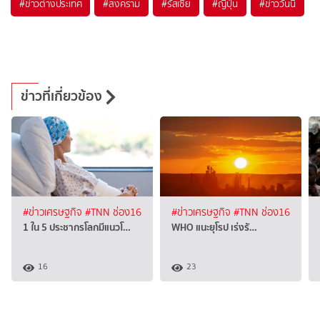
#
ข่าวต่างประเทศ
#
สงคราม
#
รัสเซีย
#
ญี่ปุ่น
#
ข่าววันนี้
ข่าวที่เกี่ยวข้อง
#ข่าวเศรษฐกิจ
#TNN ช่อง16
#ข่าวเศรษฐกิจ
#TNN ช่อง16
1 ใน 5 ประชากรโลกมีแนวโ…
WHO แนะยุโรป เร่งรั…
16
23