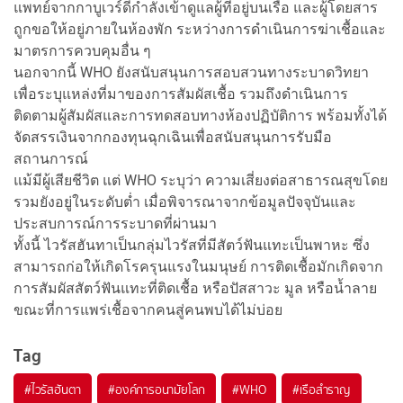
แพทย์จากกาบูเวร์ดีกำลังเข้าดูแลผู้ที่อยู่บนเรือ และผู้โดยสาร
ถูกขอให้อยู่ภายในห้องพัก ระหว่างการดำเนินการฆ่าเชื้อและ
มาตรการควบคุมอื่น ๆ
นอกจากนี้ WHO ยังสนับสนุนการสอบสวนทางระบาดวิทยา
เพื่อระบุแหล่งที่มาของการสัมผัสเชื้อ รวมถึงดำเนินการ
ติดตามผู้สัมผัสและการทดสอบทางห้องปฏิบัติการ พร้อมทั้งได้
จัดสรรเงินจากกองทุนฉุกเฉินเพื่อสนับสนุนการรับมือ
สถานการณ์
แม้มีผู้เสียชีวิต แต่ WHO ระบุว่า ความเสี่ยงต่อสาธารณสุขโดย
รวมยังอยู่ในระดับต่ำ เมื่อพิจารณาจากข้อมูลปัจจุบันและ
ประสบการณ์การระบาดที่ผ่านมา
ทั้งนี้ ไวรัสฮันทาเป็นกลุ่มไวรัสที่มีสัตว์ฟันแทะเป็นพาหะ ซึ่ง
สามารถก่อให้เกิดโรครุนแรงในมนุษย์ การติดเชื้อมักเกิดจาก
การสัมผัสสัตว์ฟันแทะที่ติดเชื้อ หรือปัสสาวะ มูล หรือน้ำลาย
ขณะที่การแพร่เชื้อจากคนสู่คนพบได้ไม่บ่อย
Tag
#
ไวรัสฮันตา
#
องค์การอนามัยโลก
#
WHO
#
เรือสำราญ