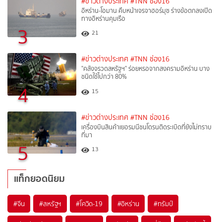
#ข่าวต่างประเทศ
#TNN ช่อง16
อิหร่าน-โอมาน คืบหน้าเจรจาฮอร์มุซ ร่างข้อตกลงเปิด
ทางอิหร่านคุมเรือ
3
21
#ข่าวต่างประเทศ
#TNN ช่อง16
"คลังจรวดสหรัฐฯ" ร่อยหรอจากสงครามอิหร่าน บาง
ชนิดใช้ไปกว่า 80%
4
15
#ข่าวต่างประเทศ
#TNN ช่อง16
เครื่องบินสินค้าเยอรมนีชนโดรนติดระเบิดที่ยังไม่ทราบ
ที่มา
5
13
แท็กยอดนิยม
#
จีน
#
สหรัฐฯ
#
โควิด-19
#
อิหร่าน
#
ทรัมป์