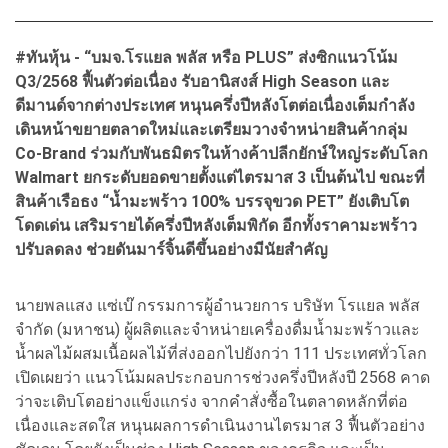
#ทันหุ้น - “บมจ.โรแยล พลัส หรือ PLUS” ส่งซิกแนวโน้ม
Q3/2568 ฟื้นตัวต่อเนื่อง รับอานิสงส์ High Season และ
ดีมานด์จากต่างประเทศ หนุนครึ่งปีหลังโตต่อเนื่องเต็มกำลัง
เดินหน้าขยายตลาดใหม่และเตรียมวางจำหน่ายสินค้ากลุ่ม
Co-Brand ร่วมกับพันธมิตรในห้างค้าปลีกยักษ์ใหญ่ระดับโลก
Walmart ยกระดับยอดขายตั้งแต่ไตรมาส 3 เป็นต้นไป ขณะที่
สินค้าเรือธง “น้ำมะพร้าว 100% บรรจุขวด PET” ยังเติบโต
โดดเด่น เสริมรายได้ครึ่งปีหลังเต็มพิกัด อีกทั้งราคามะพร้าว
ปรับลดลง ช่วยดันมาร์จิ้นดีขึ้นอย่างมีนัยสำคัญ
นายพลแสง แซ่เบ๊ กรรมการผู้อำนวยการ บริษัท โรแยล พลัส
จำกัด (มหาชน) ผู้ผลิตและจำหน่ายเครื่องดื่มน้ำมะพร้าวและ
น้ำผลไม้ผสมเนื้อผลไม้ที่ส่งออกไปยังกว่า 111 ประเทศทั่วโลก
เปิดเผยว่า แนวโน้มผลประกอบการช่วงครึ่งปีหลังปี 2568 คาด
ว่าจะเติบโตอย่างแข็งแกร่ง จากคำสั่งซื้อในตลาดหลักที่ต่อ
เนื่องและสดใส หนุนผลการดำเนินงานไตรมาส 3 ฟื้นตัวอย่าง