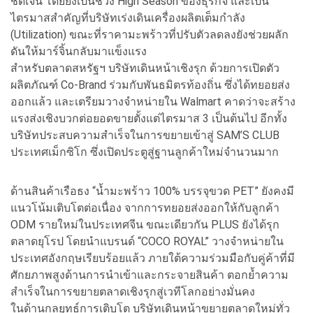
ชัดเจน โดยยังเป็นช่วง High Season ของธุรกิจ และเป็น
ไตรมาสสำคัญที่บริษัทเร่งเดินเครื่องผลิตเต็มกำลัง
(Utilization) ขณะที่ราคามะพร้าวที่ปรับตัวลดลงยังช่วยผลัก
ดันให้มาร์จิ้นกลับมาแข็งแรง
สำหรับตลาดสหรัฐฯ บริษัทเดินหน้าเชิงรุก ด้วยการเปิดตัว
ผลิตภัณฑ์ Co-Brand ร่วมกับพันธมิตรท้องถิ่น ซึ่งได้ทยอยส่ง
ออกแล้ว และเตรียมวางจำหน่ายใน Walmart คาดว่าจะสร้าง
แรงส่งเชิงบวกต่อยอดขายตั้งแต่ไตรมาส 3 เป็นต้นไป อีกทั้ง
บริษัทประสบความสำเร็จในการขยายเข้าสู่ SAM’S CLUB
ประเทศเม็กซิโก ซึ่งเปิดประตูสู่ฐานลูกค้าใหม่จำนวนมาก
ด้านสินค้าเรือธง “น้ำมะพร้าว 100% บรรจุขวด PET” ยังคงมี
แนวโน้มเติบโตต่อเนื่อง จากการทยอยส่งออกให้กับลูกค้า
ODM รายใหม่ในประเทศจีน ขณะเดียวกัน PLUS ยังได้รุก
ตลาดยุโรป โดยนำแบรนด์ “COCO ROYAL” วางจำหน่ายใน
ประเทศอังกฤษเรียบร้อยแล้ว ภายใต้ความร่วมมือกับคู่ค้าที่มี
ศักยภาพสูงด้านการนำเข้าและกระจายสินค้า ตอกย้ำความ
สำเร็จในการขยายตลาดเชิงรุกสู่เวทีโลกอย่างมั่นคง
ในด้านกลยุทธ์การเติบโต บริษัทเดินหน้าขยายตลาดใหม่ทั่ว