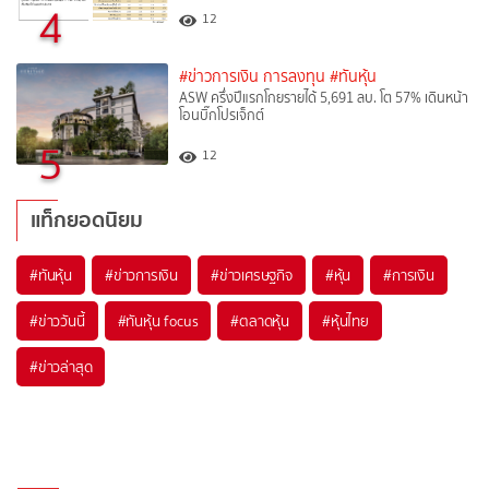
4
12
#ข่าวการเงิน การลงทุน
#ทันหุ้น
ASW ครึ่งปีแรกโกยรายได้ 5,691 ลบ. โต 57% เดินหน้า
โอนบิ๊กโปรเจ็กต์
5
12
แท็กยอดนิยม
#
ทันหุ้น
#
ข่าวการเงิน
#
ข่าวเศรษฐกิจ
#
หุ้น
#
การเงิน
#
ข่าววันนี้
#
ทันหุ้น focus
#
ตลาดหุ้น
#
หุ้นไทย
#
ข่าวล่าสุด