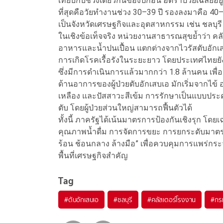
เทียบกับช่วงเดียวกันของปีก่อน อัตราป่วยเฉลี่
ที่สุดคือวัยทำงานช่วง 30–39 ปี รองลงมาคือ 40–49
เป็นจังหวัดเศรษฐกิจและอุตสาหกรรม เช่น ชลบุร
ในเชิงข้อเท็จจริง หน่วยงานสาธารณสุขย้ำว่า คลัสเ
อาหารและน้ำปนเปื้อน แตกต่างจากไวรัสตับอักเสบ 
การเกิดโรคเรื้อรังในระยะยาว โดยประเทศไทยยังคง
ซึ่งมีการดำเนินการแล้วมากกว่า 1.8 ล้านคน เพ
ด้านอาการของผู้ป่วยตับอักเสบเอ มักเริ่มจากไข้ อ
เหลือง และปัสสาวะสีเข้ม การรักษาเป็นแบบประค
ตับ โดยผู้ป่วยส่วนใหญ่สามารถฟื้นตัวได้
ทั้งนี้ ภาครัฐได้เน้นมาตรการป้องกันเชิงรุ
คุณภาพน้ำดื่ม การจัดการขยะ การยกระดับมาต
ร้อน ช้อนกลาง ล้างมือ” เพื่อควบคุมการแพร่
พื้นที่เศรษฐกิจสำคัญ
Tag
#
ตับอักเสบเอ
#
ชลบุรี
#
คลัสเตอร์โรงงาน
#
กร