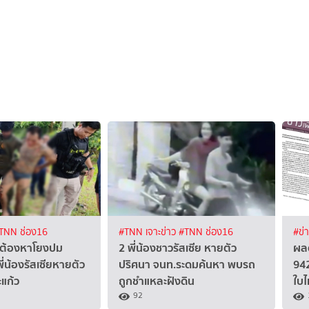
TNN ช่อง16
#TNN เจาะข่าว
#TNN ช่อง16
#ข่
ู้ต้องหาโยงปม
2 พี่น้องชาวรัสเซีย หายตัว
ผล
่น้องรัสเซียหายตัว
ปริศนา จนท.ระดมค้นหา พบรถ
942
แก้ว
ถูกชำแหละฝังดิน
ใบไ
92