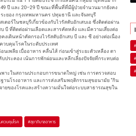
ยอยู่ที่ประมาณ 1 รายต่อประชากรแสนคน กลุ่มอายุที่พบมาก
 ปี และ 20–29 ปี ขณะที่พื้นที่ที่มีผู้ป่วยจำนวนมากยังคง
ี ระยอง กรุงเทพมหานคร ปทุมธานี และจันทบุรี
ตอร์ในชลบุรีเกี่ยวข้องกับไวรัสตับอักเสบเอ ซึ่งติดต่อผ่าน
บี ที่ติดต่อผ่านเลือดและสารคัดหลั่ง และมีความเสี่ยงต่อ
เดินหน้าคัดกรองไวรัสตับอักเสบ บี และ ซี อย่างต่อเนื่อง
ื่อควบคุมโรคในระดับประเทศ
่อนเพลีย เบื่ออาหาร คลื่นไส้ ก่อนเข้าสู่ระยะตัวเหลือง ตา
ับประคอง เน้นการพักผ่อนและหลีกเลี่ยงปัจจัยที่กระทบต่อ
ก โดยเฉพาะในสถานประกอบการขนาดใหญ่ เช่น การตรวจสอบ
รฐานโรงอาหาร และการส่งเสริมพฤติกรรมสุขอนามัย “กิน
กระจายของโรคและสร้างความมั่นใจต่อระบบสาธารณสุขใน
มควบคุมโรค
#
สุขาภิบาลอาหาร