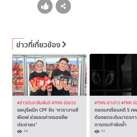
ข่าวที่เกี่ยวข้อง
#ข่าวประชาสัมพันธ์
#TNN ช่อง16
#TNN เจาะข่าว
#TNN ช่
ชลบุรีผนึก CPF จัด “คาราวานซี
ถอดบทเรียนคดี 5 ศพช
พีเอฟ ช่วยลดค่าครองชีพ
ต้องยกระดับมาตรกา
ประชาชน”
การกระทำผิดซ้ำ
34
31