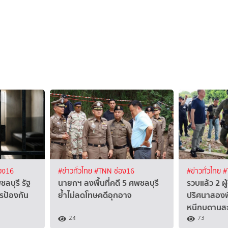
อง16
#ข่าวทั่วไทย
#TNN ช่อง16
#ข่าวทั่วไทย
#
ลบุรี รัฐ
นายกฯ ลงพื้นที่คดี 5 ศพชลบุรี
รวบแล้ว 2 ผ
รป้องกัน
ย้ำไม่ลดโทษคดีอุกอาจ
ปริศนาสองพี
หนีกบดานสะ
24
73