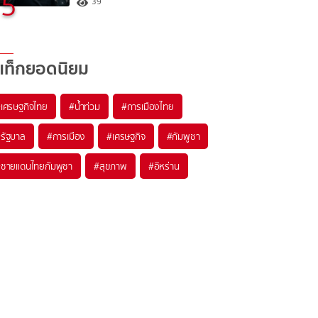
5
39
แท็กยอดนิยม
#
เศรษฐกิจไทย
#
น้ำท่วม
#
การเมืองไทย
#
รัฐบาล
#
การเมือง
#
เศรษฐกิจ
#
กัมพูชา
#
ชายแดนไทยกัมพูชา
#
สุขภาพ
#
อิหร่าน