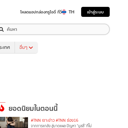
TH
เข้าสู่ระบบ
โหลดแอป
กล่องทรูไอดี ทีวี
ระเทศ
อื่นๆ
ยอดนิยมในตอนนี้
#TNN เจาะข่าว
#TNN ช่อง16
จากการแกล้ง สู่บาดแผล ปัญหา "บูลลี่" ที่ไม่