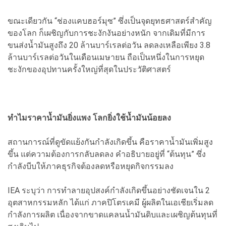
ขณะเดียวกัน “ช่องแคบฮอร์มุซ” ซึ่งเป็นจุดยุทธศาสตร์สำคัญ
ของโลก ก็เผชิญกับการชะงักงันอย่างหนัก จากเดิมที่มีการ
ขนส่งน้ำมันสูงถึง 20 ล้านบาร์เรลต่อวัน ลดลงเหลือเพียง 3.8
ล้านบาร์เรลต่อวันในเดือนเมษายน ถือเป็นหนึ่งในการหยุด
ชะงักของอุปทานครั้งใหญ่ที่สุดในประวัติศาสตร์
ทำไมราคาน้ำมันยิ่งแพง โลกยิ่งใช้น้ำมันน้อยลง
สถานการณ์ที่ดูขัดแย้งกันกำลังเกิดขึ้น คือราคาน้ำมันเพิ่มสูง
ขึ้น แต่ความต้องการกลับลดลง คำอธิบายอยู่ที่ “ต้นทุน” ซึ่ง
กำลังบีบให้ภาคธุรกิจต้องลดหรือหยุดกิจกรรมลง
IEA ระบุว่า การทำลายอุปสงค์กำลังเกิดขึ้นอย่างชัดเจนใน 2
อุตสาหกรรมหลัก ได้แก่ ภาคปิโตรเคมี ผู้ผลิตในเอเชียเริ่มลด
กำลังการผลิต เนื่องจากขาดแคลนน้ำมันดิบและเผชิญต้นทุนที่