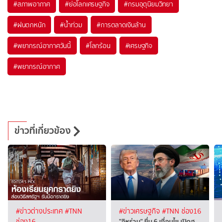
#
สภาพอากาศ
#
ย่อโลกเศรษฐกิจ
#
กรมอุตุนิยมวิทยา
#
ฝนตกหนัก
#
น้ำท่วม
#
การตลาดเงินล้าน
#
พยากรณ์อากาศวันนี้
#
โลกร้อน
#
เศรษฐกิจ
#
พยากรณ์อากาศ
ข่าวที่เกี่ยวข้อง
#ข่าวต่างประเทศ
#TNN
#ข่าวเศรษฐกิจ
#TNN ช่อง16
"อิหร่าน" ยื่น 6 เงื่อนไข เปิดฮ…
ช่อง16