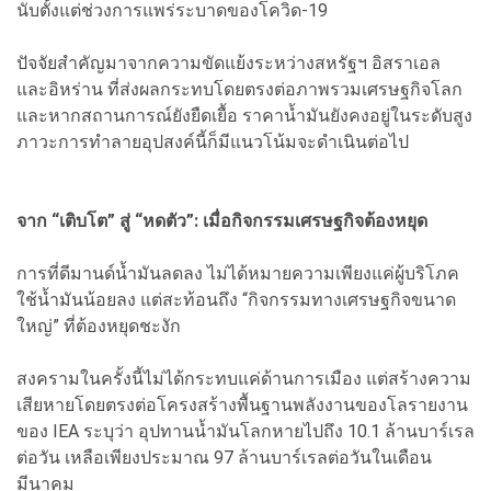
นับตั้งแต่ช่วงการแพร่ระบาดของโควิด-19
ปัจจัยสำคัญมาจากความขัดแย้งระหว่างสหรัฐฯ อิสราเอล
และอิหร่าน ที่ส่งผลกระทบโดยตรงต่อภาพรวมเศรษฐกิจโลก
และหากสถานการณ์ยังยืดเยื้อ ราคาน้ำมันยังคงอยู่ในระดับสูง
ภาวะการทำลายอุปสงค์นี้ก็มีแนวโน้มจะดำเนินต่อไป
จาก “เติบโต” สู่ “หดตัว”: เมื่อกิจกรรมเศรษฐกิจต้องหยุด
การที่ดีมานด์น้ำมันลดลง ไม่ได้หมายความเพียงแค่ผู้บริโภค
ใช้น้ำมันน้อยลง แต่สะท้อนถึง “กิจกรรมทางเศรษฐกิจขนาด
ใหญ่” ที่ต้องหยุดชะงัก
สงครามในครั้งนี้ไม่ได้กระทบแค่ด้านการเมือง แต่สร้างความ
เสียหายโดยตรงต่อโครงสร้างพื้นฐานพลังงานของโลรายงาน
ของ IEA ระบุว่า อุปทานน้ำมันโลกหายไปถึง 10.1 ล้านบาร์เรล
ต่อวัน เหลือเพียงประมาณ 97 ล้านบาร์เรลต่อวันในเดือน
มีนาคม