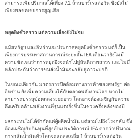
สามารถเพิ่มปริมาณได้เพียง 7.2 ล้านบาร์เรลต่อวัน ซึ่งยังไม่
เพียงพอชดเชยการสูญเสีย
หยุดยิงชั่วคราว แต่ความเสี่ยงยังไม่จบ
แม้สหรัฐฯ และอิหร่านจะประกาศหยุดยิงชั่วคราว แต่ก็เป็น
เพียงการบรรเทาสถานการณ์ระยะสั้น IEA เตือนว่ายังไม่มี
ความชัดเจนว่าการหยุดยิงจะนำไปสู่สันติภาพถาวร และไม่มี
หลักประกันว่าการขนส่งน้ำมันจะกลับสู่ภาวะปกติ
ในขณะเดียวกัน มาตรการปิดล้อมทางการค้าของสหรัฐฯ ต่อ
อิหร่าน ยังเพิ่มความเสี่ยงให้กับตลาดพลังงานโลก หากไม่
สามารถบรรลุข้อตกลงระยะยาว โลกอาจต้องเผชิญกับความ
ตึงเครียดด้านพลังงานที่รุนแรงยิ่งขึ้นในช่วงครึ่งหลังของปี
ผลกระทบไม่ได้จำกัดแค่ผู้ผลิตน้ำมัน แต่ลามไปถึงโรงกลั่น ซึ่ง
ต้องเผชิญกับต้นทุนที่สูงเป็นประวัติการณ์ IEA คาดว่าปริมาณ
การกลั่นน้ำมันทั่วโลกจะลดลงเฉลี่ย 1 ล้านบาร์เรลต่อวัน