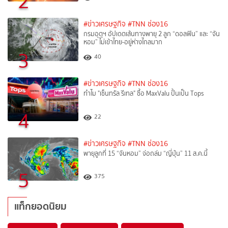
2
#ข่าวเศรษฐกิจ
#TNN ช่อง16
กรมอุตุฯ อัปเดตเส้นทางพายุ 2 ลูก “ดอลฟิน” และ “จัน
หอม” ไม่เข้าไทย-อยู่ห่างไกลมาก
3
40
#ข่าวเศรษฐกิจ
#TNN ช่อง16
ทำไม "เซ็นทรัล รีเทล" ซื้อ MaxValu ปั้นเป็น Tops
4
22
#ข่าวเศรษฐกิจ
#TNN ช่อง16
พายุลูกที่ 15 “จันหอม” จ่อถล่ม “ญี่ปุ่น” 11 ส.ค.นี้
5
375
แท็กยอดนิยม