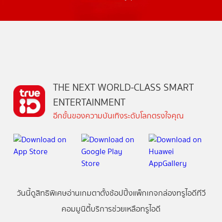
THE NEXT WORLD-CLASS SMART
ENTERTAINMENT
อีกขั้นของความบันเทิงระดับโลกตรงใจคุณ
วันนี้
ดู
สิทธิพิเศษ
อ่าน
เกม
ตาตั้ง
ช้อปปิ้ง
แพ็กเกจ
กล่องทรูไอดีทีวี
คอมมูนิตี้
บริการช่วยเหลือทรูไอดี