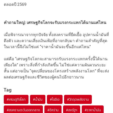
ตลอดปี 2569
คำถามใหญ่: เศรษฐกิจโลกจะรับแรงกระแทกได้นานแค่ไหน
เมื่อพิจารณาจากทุกปัจจัย ทั้งสงครามที่ยืดเยื้อ อุปทานน้ำมันที่
ตึงตัว และความเสี่ยงเงินเฟ้อที่อาจกลับมา คำถามสำคัญที่สุด
ในเวลานี้จึงไม่ใช่แค่ “ราคาน้ำมันจะขึ้นอีกแค่ไหน”
แต่คือ “เศรษฐกิจโลกจะสามารถรับแรงกระแทกครั้งนี้ได้นาน
เพียงใด” เพราะสิ่งที่กำลังเกิดขึ้น ไม่ใช่แค่ความผันผวนระยะ
สั้น แต่อาจเป็น “จุดเปลี่ยนของโครงสร้างพลังงานโลก” ที่จะส่ง
ผลต่อเศรษฐกิจและชีวิตของผู้คนไปอีกยาวนาน
Tag
#
เศรษฐกิจโลก
#
น้ำมัน
#
ไออีเอ
#
วิกฤตพลังงาน
#
สงครามตะวันออกกลาง
#
อิหร่าน
#
สหรัฐฯ
#
ราคาน้ำมัน