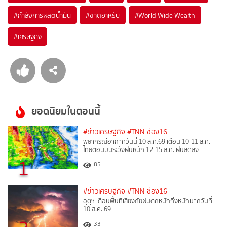
#
กำลังการผลิตน้ำมัน
#
ชาติอาหรับ
#
World Wide Wealth
#
เศรษฐกิจ
ยอดนิยมในตอนนี้
#ข่าวเศรษฐกิจ
#TNN ช่อง16
พยากรณ์อากาศวันนี้ 10 ส.ค.69 เตือน 10-11 ส.ค.
ไทยตอนบนระวังฝนหนัก 12-15 ส.ค. ฝนลดลง
1
85
#ข่าวเศรษฐกิจ
#TNN ช่อง16
อุตุฯ เตือนพื้นที่เสี่ยงภัยฝนตกหนักถึงหนักมากวันที่
10 ส.ค. 69
33