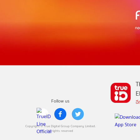
T
E
Follow us
อ
Copyright © True Digital Group Company Limited.
All rights reserved