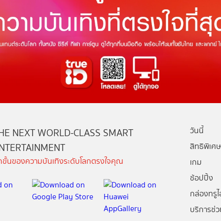
วันนี้
HE NEXT WORLD-CLASS SMART
NTERTAINMENT
สิทธิพิเศษ
ีกขั้นของความบันเทิงระดับโลกตรงใจคุณ
เกม
ช้อปปิ้ง
กล่องทรูไอ
บริการช่ว