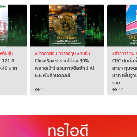
#ทันหุ้น
#ข่าวการเงิน การลงทุน
#ทันหุ้น
#ข่าวการเงิน
่ 121.8
CleanSpark รายได้ดิ่ง 30%
CRC ปิดดีลซ
0.40 บาท
พลาดเป้า! สวนทางดีลยักษ์ AI
สาขา ทุนจดท
6.6 พันล้านดอลล์
บาท เพิ่มฐา
ราย
9
12