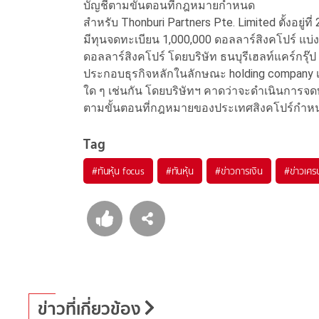
บัญชีตามขั้นตอนที่กฎหมายกำหนด
สำหรับ Thonburi Partners Pte. Limited ตั้งอยู่ท
มีทุนจดทะเบียน 1,000,000 ดอลลาร์สิงคโปร์ แบ่งเ
ดอลลาร์สิงคโปร์ โดยบริษัท ธนบุรีเฮลท์แคร์กรุ๊ป
ประกอบธุรกิจหลักในลักษณะ holding company เพื่อถื
ใด ๆ เช่นกัน โดยบริษัทฯ คาดว่าจะดำเนินการจด
ตามขั้นตอนที่กฎหมายของประเทศสิงคโปร์กำห
Tag
#
ทันหุ้น focus
#
ทันหุ้น
#
ข่าวการเงิน
#
ข่าวเศร
ข่าวที่เกี่ยวข้อง