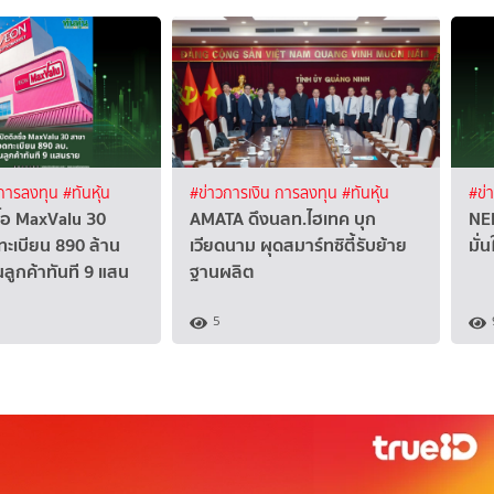
 การลงทุน
#ทันหุ้น
#ข่าวการเงิน การลงทุน
#ทันหุ้น
#ข่
ื้อ MaxValu 30
AMATA ดึงนลท.ไฮเทค บุก
NER
ะเบียน 890 ล้าน
เวียดนาม ผุดสมาร์ทซิตี้รับย้าย
มั่
นลูกค้าทันที 9 แสน
ฐานผลิต
5