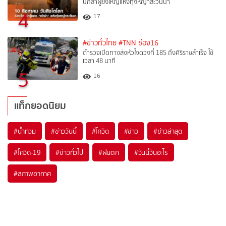
นักล่าผู้ยิ่งใหญ่แห่งทุ่งหญ้าสะวันนา
4
17
#ข่าวทั่วไทย
#TNN ช่อง16
ตำรวจเปิดทางส่งหัวใจดวงที่ 185 ถึงศิริราชสำเร็จ ใช้
เวลา 48 นาที
5
16
แท็กยอดนิยม
#
น้ำท่วม
#
ข่าววันนี้
#
โควิด
#
ข่าว
#
ข่าวล่าสุด
#
โควิด-19
#
ข่าวทั่วไป
#
ฝนตก
#
วันนี้วันอะไร
#
สภาพอากาศ