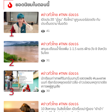
ยอดนิยมในตอนนี้
#ข่าวทั่วไทย
#TNN ช่อง16
เปิดประวัติ “อู๋จุน” คือใคร? ยูทูบเบอร์ช่องดัง กับ
ประเด็นดรามาในอดีต
1
41
#ข่าวทั่วไทย
#TNN ช่อง16
สทนช.เตือนน้ำโขงเพิ่ม 1-1.5 เมตร เฝ้าระวัง 8 จังหวัด
ริมโขง
2
31
#ข่าวทั่วไทย
#TNN ช่อง16
นักเรียนเก่าเทพศิรินทร์นนทบุรี แสดงพลัง #saveเทพ
นนท์ เรียกร้องหยุดแชร์ข่าวลือ-ข่าวปลอมเหตุกราดยิง
เคารพผู้สูญเสีย
3
30
#ข่าวทั่วไทย
#TNN ช่อง16
10 สิงหาคม วันสิงโตโลก เปิดเรื่องน่ารู้ของ "เจ้าป่า"