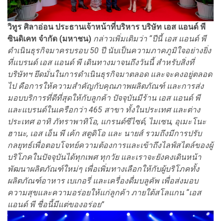
วิทูร ศิลาอ่อน ประธานเจ้าหน้าที่บริหาร
บริษัท เอส แอนด์ พี
ซินดิเคท จำกัด (มหาชน)
กล่าวเพิ่มเติมว่า
“ปีนี้ เอส แอนด์ พี
ดำเนินธุรกิจมาครบรอบ
50
ปี
นับเป็นความ
ภาคภูมิใจอย่างยิ่ง
ที่แบรนด์ เอส แอนด์ พี
เดินทางมาจนถึงวันนี้ สำหรับสิ่งที่
บริษัทฯ ยึดมั่น
ในการดำเนินธุรกิจ
มาตลอด และจะคงอยู่ตลอด
ไป
คือการให้ความสำคัญกับคุณภาพผลิตภัณฑ์ และการส่ง
มอบบริการที่ดีที่สุดให้กับลูกค้า
ปัจจุบัน
มีร้าน เอส แอนด์ พี
และ
แบรนด์
ในเครือกว่า
465 สาขา
ทั้งในประเทศ และต่าง
ประเทศ อาทิ ภัทราพาทิโอ
, แกรนด์ซีไซด์, ไมเซน, อุเมะโนะ
ฮานะ, เอส เอ็น พี เค้ก สตูดิโอ
และ นายส์ รวมถึงมีการปรับ
กลยุทธ์เพื่อตอบโจทย์ความต้องการและเข้าถึงไลฟ์สไตล์ของผู้
บริโภคในปัจจุบันได้ทุกเพศ ทุกวัย
และเราจะยังคงเดินหน้า
พัฒนาผลิตภัณฑ์ใหม่ๆ เพื่อเพิ่มทางเลือกให้กับผู้บริโภคทั้ง
ผลิตภัณฑ์อาหาร เบเกอรี่ และเครื่องดื่มบลูคัพ เพื่อส่งมอบ
ความสุขและความอร่อยให้แก่ลูกค้า ภายใต้สโลแกน
“
เอส
แอนด์ พี ชื่อนี้มีแต่ของอร่อย
”