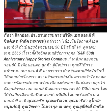
ภัทรา ศิลาอ่อน ประธานกรรมการ บริษัท เอส แอนด์ พี
ซินดิเคท จำกัด (มหาชน)
กล่าวว่า “
เนื่องในโอกาสที่ เอส
แอนด์ พี ดำเนินธุรกิจครบรอบ
50 ปีในวันที่ 14
ตุลาคม
พ.ศ.
2566 นี้
เราตั้งใจจัดคอนเสิร์ตการกุศล
“
S&P 50th
Anniversary Happy Stories Continue
…”
เฉลิมฉลองครบ
รอบ
50 ปี เพื่อขอบคุณลูกค้า ผู้มีอุปการะคุณที่ให้การ
สนับสนุน เอส แอนด์ พี มายาวนาน สำหรับคอนเสิร์ตในวันนี้
ได้บอกเล่าเรื่องราว ความรักความห่วงใย ความจริงใจ ตลอด
จนการรังสรรค์ความอร่อย เพื่อส่งต่อรสชาติแห่งความสุขไป
ยังลูกค้าของ เอส แอนด์ พี
ตลอดระยะเวลา
50 ปีที่ผ่านมา โดย
ได้รับเกียรติจากศิลปินหลายท่านที่เติบโตมาพร้อมกับ เอส
แอนด์ พี อาทิ
คุณดลชัย บุณยะรัตเวช, คุณมาริสา สุโกศล
หนุนภักดี
, คุณวิยะดา โกมารกุล ณ นคร, คุณสุธีศักดิ์ ภักดีเท