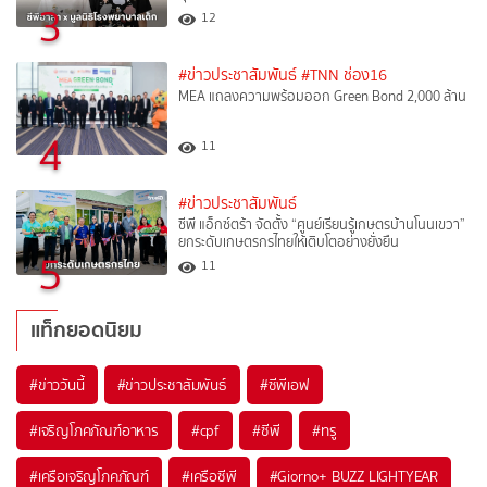
3
12
#ข่าวประชาสัมพันธ์
#TNN ช่อง16
MEA แถลงความพร้อมออก Green Bond 2,000 ล้าน
4
11
#ข่าวประชาสัมพันธ์
ซีพี แอ็กซ์ตร้า จัดตั้ง “ศูนย์เรียนรู้เกษตรบ้านโนนเขวา”
ยกระดับเกษตรกรไทยให้เติบโตอย่างยั่งยืน
5
11
แท็กยอดนิยม
#
ข่าววันนี้
#
ข่าวประชาสัมพันธ์
#
ซีพีเอฟ
#
เจริญโภคภัณฑ์อาหาร
#
cpf
#
ซีพี
#
ทรู
#
เครือเจริญโภคภัณฑ์
#
เครือซีพี
#
Giorno+ BUZZ LIGHTYEAR