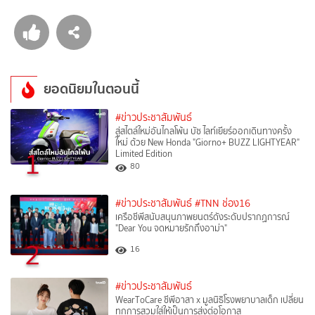
ยอดนิยมในตอนนี้
#ข่าวประชาสัมพันธ์
สู่สไตล์ใหม่อันไกลโพ้น บัซ ไลท์เยียร์ออกเดินทางครั้ง
ใหม่ ด้วย New Honda "Giorno+ BUZZ LIGHTYEAR"
1
Limited Edition
80
#ข่าวประชาสัมพันธ์
#TNN ช่อง16
เครือซีพีสนับสนุนภาพยนตร์ดังระดับปรากฏการณ์
"Dear You จดหมายรักถึงอาม่า"
2
16
#ข่าวประชาสัมพันธ์
WearToCare ซีพีอาสา x มูลนิธิโรงพยาบาลเด็ก เปลี่ยน
ทุกการสวมใส่ให้เป็นการส่งต่อโอกาส