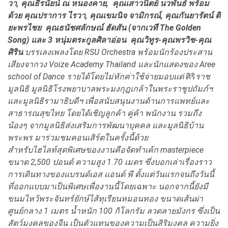
วา, คุณธีรนัยน์ ณ หนองคาย,
คุณเสาวนิตย์ นวพันธ์ พร้อม
ด้วย คุณปราการ ไรวา
, คุณเขมนิจ จามิกรณ์, คุณกันยารัตน์ ติ
ยะพรไชย คุณธนัชศลักษณ์ ฮัดสัน (จากเวที The Golden
Song) และ 3 หนุ่มตระกูลศิลาอ่อน คุณวิทูร-คุณพรวิช-คุณ
ศิริน
บรรเลงเพลงโดย
RSU Orchestra
พร้อมนักร้องประสาน
เสียงจากวง
Voize Academy Thailand
และนักแสดงของ
Aree
school of Dance
รายได้โดยไม่หักค่าใช้จ่ายมอบแด่
ศิริ
ราช
มูลนิธิ
มูลนิธิโรงพยาบาลพระมงกุฎเกล้าในพระราชูปถัมภ์ฯ
และมูลนิธิรามาธิบดีฯ
เพื่อสนับสนุน
งานด้าน
การแพทย์
และ
สาธารณสุขไทย
โดยได้เชิญลูกค้า คู่ค้า พนักงาน รวมถึง
น้องๆ จากมูลนิธิส่งเสริมการพัฒนาบุคคล และมูลนิธิบ้าน
พระพร มาร่วมชมคอนเสิร์ตในครั้งนี้ด้วย
สำหรับไฮไลท์สุดพิเศษของงานคือจัดทำเค้ก
masterpiece
ขนาด
2,500
ปอนด์ ความสูง
1
.
70 เมตร ซึ่งบอกเล่าเรื่องราว
การเดินทางของแบรนด์เอส แอนด์ พี ตั้งแต่วันแรกจนถึงวันนี้
ที่ออกแบบมาเป็นพิเศษเพื่องานนี้โดยเฉพาะ
นอกจากนี้ยังมี
ขนมไหว้พระจันทร์ยักษ์ไส้ทุเรียนหมอนทอง ขนาดเส้นผ่า
ศูนย์กลาง
1 เมตร น้ำหนัก 100 กิโลกรัม ลวดลายมังกร ซึ่งเป็น
สัตว์มงคลของจีน
เป็นตัวแทนของความเป็นสิริมงคล ความยิ่ง