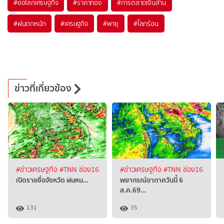
#
ย่อโลกเศรษฐกิจ
#
ราคาทอง
#
การตลาดเงินล้าน
#
ฝนตกหนัก
#
เศรษฐกิจ
#
พายุ
#
โลกร้อน
ข่าวที่เกี่ยวข้อง
#ข่าวเศรษฐกิจ
#TNN ช่อง16
#ข่าวเศรษฐกิจ
#TNN ช่อง16
เปิดรายชื่อจังหวัด ฝนหน…
พยากรณ์อากาศวันนี้ 6
ส.ค.69…
131
35