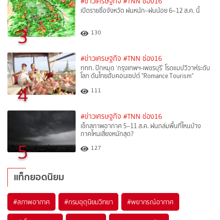
#ข่าวเศรษฐกิจ
#TNN ช่อง16
เปิดรายชื่อจังหวัด ฝนหนัก–ฝนน้อย 6–12 ส.ค. นี้
3
130
#ข่าวเศรษฐกิจ
#TNN ช่อง16
ททท. ปักหมุด ‘กรุงเทพฯ-เพชรบุรี’ โรดแมปวิวาห์ระดับ
โลก ดันไทยฮับคอนเซปต์ "Romance Tourism"
4
111
#ข่าวเศรษฐกิจ
#TNN ช่อง16
เช็กสภาพอากาศ 5–11 ส.ค. ฝนถล่มพื้นที่ไหนบ้าง
ภาคไหนเสี่ยงหนักสุด?
5
127
แท็กยอดนิยม
#
สภาพอากาศ
#
กรมอุตุนิยมวิทยา
#
พยากรณ์อากาศ