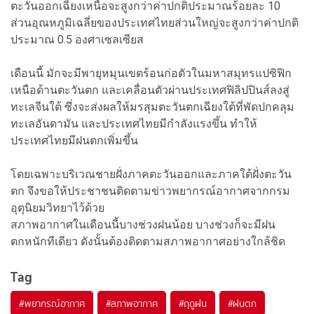
ตะวันออกเฉียงเหนือจะสูงกว่าค่าปกติประมาณร้อยละ 10
ส่วนอุณหภูมิเฉลี่ยของประเทศไทยส่วนใหญ่จะสูงกว่าค่าปกติ
ประมาณ 0.5 องศาเซลเซียส
เดือนนี้ มักจะมีพายุหมุนเขตร้อนก่อตัวในมหาสมุทรแปซิฟิก
เหนือด้านตะวันตก และเคลื่อนตัวผ่านประเทศฟิลิปปินส์ลงสู่
ทะเลจีนใต้ ซึ่งจะส่งผลให้มรสุมตะวันตกเฉียงใต้ที่พัดปกคลุม
ทะเลอันดามัน และประเทศไทยมีกำลังแรงขึ้น ทำให้
ประเทศไทยมีฝนตกเพิ่มขึ้น
โดยเฉพาะบริเวณชายฝั่งภาคตะวันออกและภาคใต้ฝั่งตะวัน
ตก จึงขอให้ประชาชนติดตามข่าวพยากรณ์อากาศจากกรม
อุตุนิยมวิทยาไว้ด้วย
สภาพอากาศในเดือนนี้บางช่วงฝนน้อย บางช่วงก็จะมีฝน
ตกหนักทีเดียว ดังนั้นต้องติดตามสภาพอากาศอย่างใกล้ชิด
Tag
#
พยากรณ์อากาศ
#
สภาพอากาศ
#
ฤดูฝน
#
ฝนตก