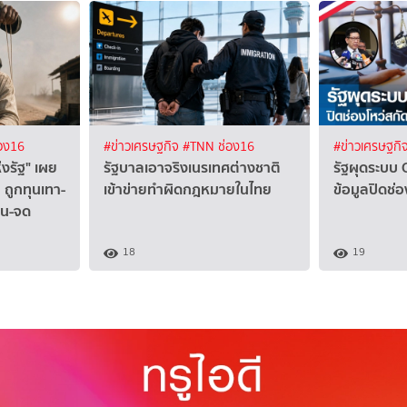
อง16
#ข่าวเศรษฐกิจ
#TNN ช่อง16
#ข่าวเศรษฐกิ
่งรัฐ" เผย
รัฐบาลเอาจริงเนรเทศต่างชาติ
รัฐผุดระบบ 
 ถูกทุนเทา-
เข้าข่ายทำผิดกฎหมายในไทย
ข้อมูลปิดช่อ
ุ้น-จด
18
19