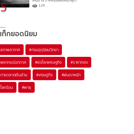
ไหนบ้าง ภาคไหนเสี่ยงหนักสุด?
5
129
แท็กยอดนิยม
#
สภาพอากาศ
#
กรมอุตุนิยมวิทยา
#
พยากรณ์อากาศ
#
ย่อโลกเศรษฐกิจ
#
ราคาทอง
#
การตลาดเงินล้าน
#
เศรษฐกิจ
#
ฝนตกหนัก
#
โลกร้อน
#
พายุ