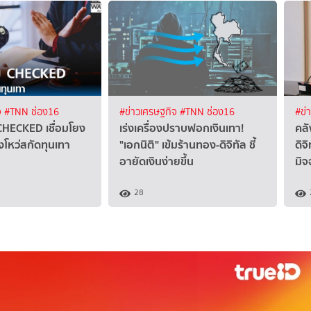
จ
#TNN ช่อง16
#ข่าวเศรษฐกิจ
#TNN ช่อง16
#ข่
CHECKED เชื่อมโยง
เร่งเครื่องปราบฟอกเงินเทา!
คลั
งโหว่สกัดทุนเทา
"เอกนิติ" เข้มร้านทอง-ดิจิทัล ชี้
ดิจ
อายัดเงินง่ายขึ้น
มิจ
28