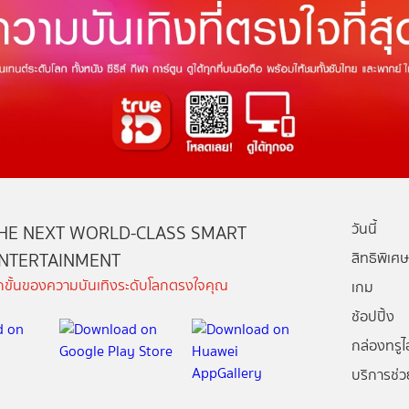
วันนี้
HE NEXT WORLD-CLASS SMART
NTERTAINMENT
สิทธิพิเศษ
ีกขั้นของความบันเทิงระดับโลกตรงใจคุณ
เกม
ช้อปปิ้ง
กล่องทรูไอ
บริการช่ว