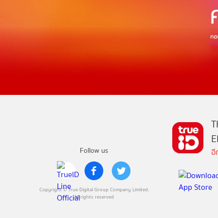
T
E
Follow us
อ
Copyright © True Digital Group Company Limited.
All rights reserved