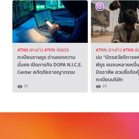
#TNN เจาะข่าว
#TNN ช่อง16
#TNN เจาะข่าว
#TNN ช่
ทะเบียนราษฎร ด่านแรกความ
ปม "บัตรสวัสดิการแห
มั่นคง เปิดภารกิจ DOPA N.I.C.E.
พิรุธ คนจนหลายหมื่น
Center สกัดภัยอาชญากรรม
มิจฉาชีพ สวมชื่อถือห
ทะเบียนบริษัท
25
24