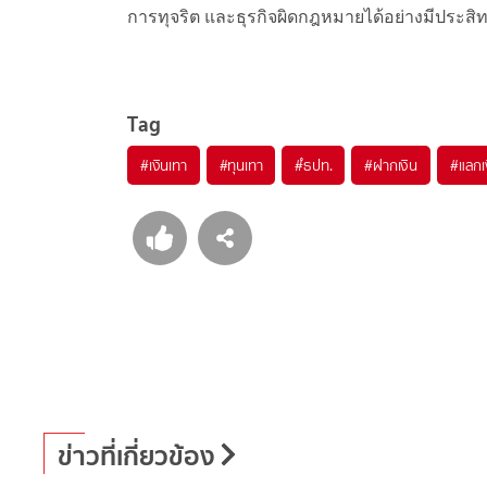
การทุจริต และธุรกิจผิดกฎหมายได้อย่างมีประสิ
Tag
#
เงินเทา
#
ทุนเทา
#
ํธปท.
#
ฝากเงิน
#
แลกเ
ข่าวที่เกี่ยวข้อง