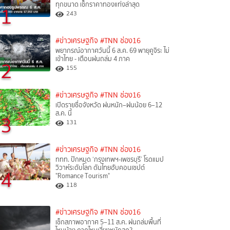
ทุกขนาด เช็กราคาทองแท่งล่าสุด
1
243
#ข่าวเศรษฐกิจ
#TNN ช่อง16
พยากรณ์อากาศวันนี้ 6 ส.ค. 69 พายุคูจิระ ไม่
เข้าไทย - เตือนฝนถล่ม 4 ภาค
2
155
#ข่าวเศรษฐกิจ
#TNN ช่อง16
เปิดรายชื่อจังหวัด ฝนหนัก–ฝนน้อย 6–12
ส.ค. นี้
3
131
#ข่าวเศรษฐกิจ
#TNN ช่อง16
ททท. ปักหมุด ‘กรุงเทพฯ-เพชรบุรี’ โรดแมป
วิวาห์ระดับโลก ดันไทยฮับคอนเซปต์
4
"Romance Tourism"
118
#ข่าวเศรษฐกิจ
#TNN ช่อง16
เช็กสภาพอากาศ 5–11 ส.ค. ฝนถล่มพื้นที่