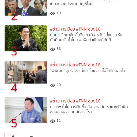
เดิม พร้อมประกาศบัญชีใหม่
2
19
#ข่าวการเมือง
#TNN ช่อง16
ปมมหาวิทยาลัยเอื้อจีนเทา "ยศชนัน" สั่งด่วน รับ
นักศึกษาจีนในไทย พบผิดดำเนินคดีทันที
3
86
#ข่าวการเมือง
#TNN ช่อง16
“พิพัฒน์“ ลุยรัสเซีย ศึกษาโมเดลรถไฟใต้ดินมอสโก
4
20
#ข่าวการเมือง
#TNN ช่อง16
นายกฯ ย้ำไม่ควรเกิดขึ้น-สั่งเร่งหาต้นเหตุและผู้รับผิด
ชอบข้อมูลส่วนบุคคลรั่วไหล
5
11