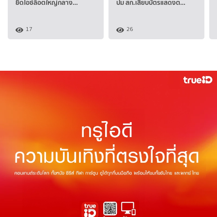
ยึดไอซ์ล็อตใหญ่กลาง…
ปม สก.เสียบบัตรแสดงต…
17
26