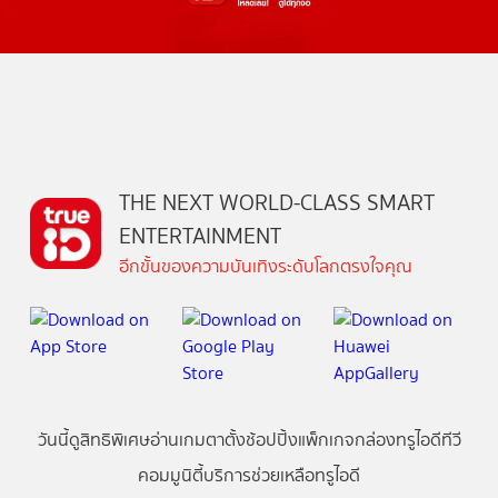
THE NEXT WORLD-CLASS SMART
ENTERTAINMENT
อีกขั้นของความบันเทิงระดับโลกตรงใจคุณ
วันนี้
ดู
สิทธิพิเศษ
อ่าน
เกม
ตาตั้ง
ช้อปปิ้ง
แพ็กเกจ
กล่องทรูไอดีทีวี
คอมมูนิตี้
บริการช่วยเหลือทรูไอดี