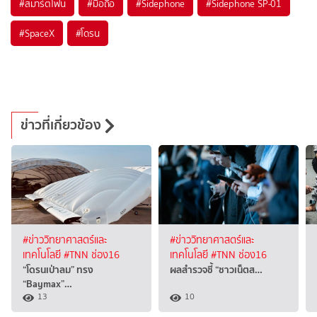
#
สมาร์ตโฟน
#
มือถือ
#
Sidephone
#
Sidephone SP-01
#
SpaceX
#
โดรน
ข่าวที่เกี่ยวข้อง
#ข่าววิทยาศาสตร์และ
#ข่าววิทยาศาสตร์และ
เทคโนโลยี
#TNN ช่อง16
เทคโนโลยี
#TNN ช่อง16
“โดรนเป่าลม” ทรง
ผลสำรวจชี้ “ชาวเน็ตส…
“Baymax”…
13
10