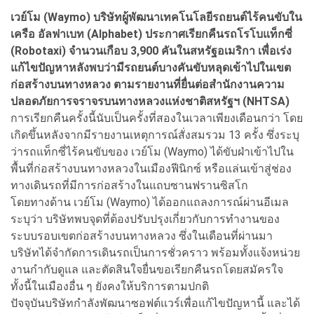
เวย์โม (Waymo) บริษัทผู้พัฒนาเทคโนโลยีรถยนต์ไร้คนขับใน
เครือ อัลฟาเบท (Alphabet) ประกาศเรียกคืนรถโรโบแท็กซี่
(Robotaxi) จำนวนเกือบ 3,900 คันในสหรัฐอเมริกา เพื่อเร่ง
แก้ไขปัญหาหลังพบว่ามีรถยนต์บางคันขับหลุดเข้าไปในเขต
ก่อสร้างบนทางหลวง ตามรายงานที่ยื่นต่อสำนักงานความ
ปลอดภัยการจราจรบนทางหลวงแห่งชาติสหรัฐฯ (NHTSA)
การเรียกคืนครั้งนี้นับเป็นครั้งที่สองในเวลาเพียงเดือนกว่า โดย
เกิดขึ้นหลังจากมีรายงานเหตุการณ์สั่งสมรวม 13 ครั้ง ซึ่งระบุ
ว่ารถแท็กซี่ไร้คนขับของ เวย์โม (Waymo) ได้ขับฝ่าเข้าไปใน
พื้นที่ก่อสร้างบนทางหลวงในเมืองฟีนิกซ์ หรือแล่นเข้าสู่ช่อง
ทางเดินรถที่มีการก่อสร้างในแถบซานฟรานซิสโก
โดยทางด้าน เวย์โม (Waymo) ได้ออกแถลงการณ์ผ่านอีเมล
ระบุว่า บริษัทพบจุดที่ต้องปรับปรุงเกี่ยวกับการทำงานของ
ระบบรอบเขตก่อสร้างบนทางหลวง ซึ่งในเดือนที่ผ่านมา
บริษัทได้จำกัดการเดินรถเป็นการชั่วคราว พร้อมทั้งแจ้งหน่วย
งานกำกับดูแล และตัดสินใจยื่นขอเรียกคืนรถโดยสมัครใจ
ทั้งนี้ในเมืองอื่น ๆ ยังคงให้บริการตามปกติ
ปัจจุบันบริษัทกำลังพัฒนาซอฟต์แวร์เพื่อแก้ไขปัญหานี้ และได้