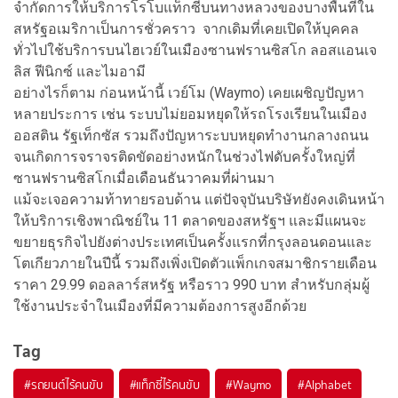
จำกัดการให้บริการโรโบแท็กซี่บนทางหลวงของบางพื้นที่ใน
สหรัฐอเมริกาเป็นการชั่วคราว จากเดิมที่เคยเปิดให้บุคคล
ทั่วไปใช้บริการบนไฮเวย์ในเมืองซานฟรานซิสโก ลอสแอนเจ
ลิส ฟีนิกซ์ และไมอามี
อย่างไรก็ตาม ก่อนหน้านี้ เวย์โม (Waymo) เคยเผชิญปัญหา
หลายประการ เช่น ระบบไม่ยอมหยุดให้รถโรงเรียนในเมือง
ออสติน รัฐเท็กซัส รวมถึงปัญหาระบบหยุดทำงานกลางถนน
จนเกิดการจราจรติดขัดอย่างหนักในช่วงไฟดับครั้งใหญ่ที่
ซานฟรานซิสโกเมื่อเดือนธันวาคมที่ผ่านมา
แม้จะเจอความท้าทายรอบด้าน แต่ปัจจุบันบริษัทยังคงเดินหน้า
ให้บริการเชิงพาณิชย์ใน 11 ตลาดของสหรัฐฯ และมีแผนจะ
ขยายธุรกิจไปยังต่างประเทศเป็นครั้งแรกที่กรุงลอนดอนและ
โตเกียวภายในปีนี้ รวมถึงเพิ่งเปิดตัวแพ็กเกจสมาชิกรายเดือน
ราคา 29.99 ดอลลาร์สหรัฐ หรือราว 990 บาท สำหรับกลุ่มผู้
ใช้งานประจำในเมืองที่มีความต้องการสูงอีกด้วย
Tag
#
รถยนต์ไร้คนขับ
#
แท็กซี่ไร้คนขับ
#
Waymo
#
Alphabet