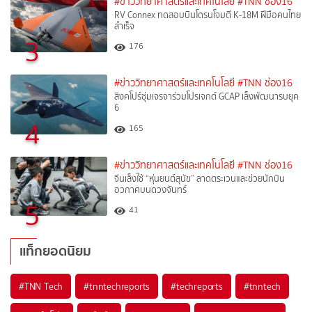
#ข่าววิทยาศาสตร์และเทคโนโลยี
#TNN ช่อง16
RV Connex ทดสอบบินโดรนโจมตี K-18M ฝีมือคนไทย
สำเร็จ
3
176
#ข่าววิทยาศาสตร์และเทคโนโลยี
#TNN ช่อง16
สิงคโปร์ซุ่มเจรจาร่วมโปรเจกต์ GCAP เล็งพัฒนารบยุค
6
4
165
#ข่าววิทยาศาสตร์และเทคโนโลยี
#TNN ช่อง16
จีนเล็งใช้ “หุ่นยนต์สุนัข” ลาดตระเวนและช่วยนักบิน
อวกาศบนดวงจันทร์
5
41
แท็กยอดนิยม
#
TNN Tech
#
tnntechreports
#
techreports
#
tnntech