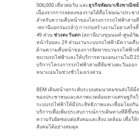
506,000 เที่ยวต่อวัน และ
ธุรกิจพัฒนาเชิงพาณิชย์
เนื่องจากการลดลงของรายได้สื่อโฆษณาประชาสั
สำหรับความคืบหน้าของโครงการรถไฟฟ้าสายสี
-สถานีแยกร่มเกล้า) การก่อสร้างงานโยธาเสร็จส
49 ส่วน
ช่วงตะวันตก
(สถานีบางขุนนนท์-ศูนย์ว
หน้าร้อยละ 29 ส่วนงานระบบรถไฟฟ้ามีความคืบ
ด้านความคืบหน้าของการจัดหาขบวนรถไฟฟ้าเพิ่
ขบวนรถไฟฟ้าและให้บริการตามแผนงานในปี 2571 เ
บริการโครงการรถไฟฟ้าสายสีส้มช่วงตะวันออก 
หนาแน่นในช่วงชั่วโมงเร่งด่วน
BEM เดินหน้ายกระดับระบบคมนาคมขนส่งให้มีคว
ของประชาชนและสภาพแวดล้อมทางเศรษฐกิจในอ
ระบบรถไฟฟ้าให้มีประสิทธิภาพและเชื่อมโยงกัน
บริการเพื่อเพิ่มประสบการณ์การเดินทางที่ดีขึ้นขอ
ความรับผิดชอบต่อสังคมและสิ่งแวดล้อม เพื่อใ
สังคมได้อย่างสมดุล