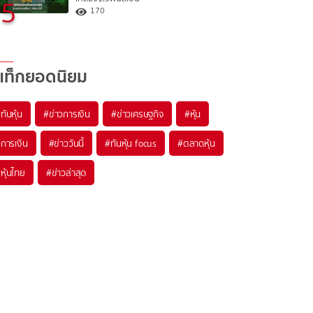
5
170
แท็กยอดนิยม
#
ทันหุ้น
#
ข่าวการเงิน
#
ข่าวเศรษฐกิจ
#
หุ้น
#
การเงิน
#
ข่าววันนี้
#
ทันหุ้น focus
#
ตลาดหุ้น
#
หุ้นไทย
#
ข่าวล่าสุด