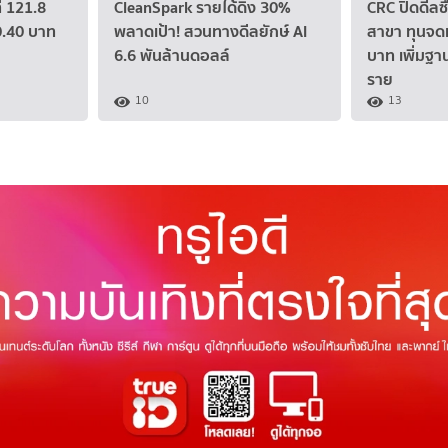
่ 121.8
CleanSpark รายได้ดิ่ง 30%
CRC ปิดดีลซ
0.40 บาท
พลาดเป้า! สวนทางดีลยักษ์ AI
สาขา ทุนจดท
6.6 พันล้านดอลล์
บาท เพิ่มฐา
ราย
10
13