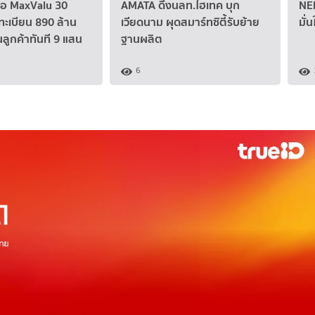
ื้อ MaxValu 30
AMATA ดึงนลท.ไฮเทค บุก
NER
ะเบียน 890 ล้าน
เวียดนาม ผุดสมาร์ทซิตี้รับย้าย
มั่
นลูกค้าทันที 9 แสน
ฐานผลิต
6