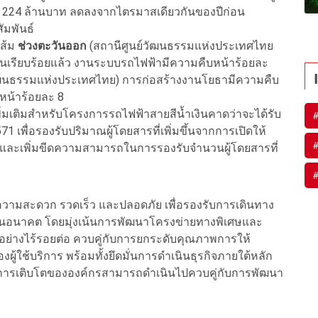
224 ล้านบาท ลดลงจากไตรมาสเดียวกันของปีก่อน
มพันธ์
ส้ม
ช่วงตะวันออก
(สถานีศูนย์วัฒนธรรมแห่งประเทศไทย
ิ้นเรียบร้อยแล้ว งานระบบรถไฟฟ้ามีความคืบหน้าร้อยละ
ัฒนธรรมแห่งประเทศไทย) การก่อสร้างงานโยธามีความคืบ
หน้าร้อยละ 8
มเติมสำหรับโครงการรถไฟฟ้าสายสีน้ำเงินคาดว่าจะได้รับ
พื่อรองรับปริมาณผู้โดยสารที่เพิ่มขึ้นจากการเปิดให้
และเพิ่มขีดความสามารถในการรองรับจำนวนผู้โดยสารที่
ามสะดวก รวดเร็ว และปลอดภัย เพื่อรองรับการเดินทาง
นาคต โดยมุ่งเน้นการพัฒนาโครงข่ายทางพิเศษและ
อย่างไร้รอยต่อ ควบคู่กับการยกระดับคุณภาพการให้
งผู้ใช้บริการ พร้อมทั้งยึดมั่นการดำเนินธุรกิจภายใต้หลัก
ห้การเติบโตขององค์กรสามารถดำเนินไปควบคู่กับการพัฒนา