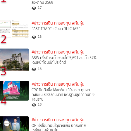
สิงหาคม 2569
17
#ข่าวการเงิน การลงทุน
#ทันหุ้น
FAST TRADE : จับตา BH-CHASE
2
13
#ข่าวการเงิน การลงทุน
#ทันหุ้น
ASW ครึ่งปีแรกโกยรายได้ 5,691 ลบ. โต 57%
เดินหน้าโอนบิ๊กโปรเจ็กต์
3
13
#ข่าวการเงิน การลงทุน
#ทันหุ้น
CRC ปิดดีลซื้อ MaxValu 30 สาขา ทุนจด
ทะเบียน 890 ล้านบาท เพิ่มฐานลูกค้าทันที 9
4
แสนราย
13
#ข่าวการเงิน การลงทุน
#ทันหุ้น
ORIเร่งโอนคอนโดบางแสน ปักธงขาย
เกลี้ยง1.3พันล.ปีนี้