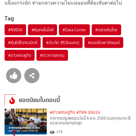
แข็งแกร่งนัก ท่ามกลางความไม่แน่นอนที่ต้องจับตาต่อไป
Tag
#
NVIDIA
#
หุ้นเทคโนโลยี
#
Data Center
#
ตลาดหุ้นไทย
#
หุ้นอิเล็กทรอนิกส์
#
ประกิต สิริวัฒนเกตุ
#
เมอร์ชั่นพาร์ทเนอร์
#
ข่าวเศรษฐกิจ
#
ข่าวการลงทุน
ยอดนิยมในตอนนี้
#ข่าวเศรษฐกิจ
#TNN ช่อง16
ราคาทองรูปพรรณวันนี้ 6 ส.ค. 2569 รวมทุกขนาด เช็
กราคาทองแท่งล่าสุด
1
278