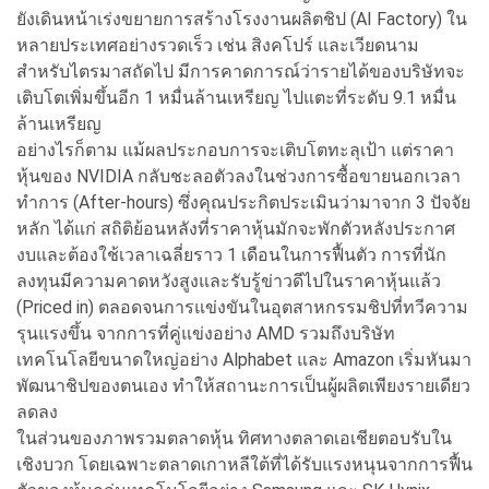
ยังเดินหน้าเร่งขยายการสร้างโรงงานผลิตชิป (AI Factory) ใน
หลายประเทศอย่างรวดเร็ว เช่น สิงคโปร์ และเวียดนาม
สำหรับไตรมาสถัดไป มีการคาดการณ์ว่ารายได้ของบริษัทจะ
เติบโตเพิ่มขึ้นอีก 1 หมื่นล้านเหรียญ ไปแตะที่ระดับ 9.1 หมื่น
ล้านเหรียญ
อย่างไรก็ตาม แม้ผลประกอบการจะเติบโตทะลุเป้า แต่ราคา
หุ้นของ NVIDIA กลับชะลอตัวลงในช่วงการซื้อขายนอกเวลา
ทำการ (After-hours) ซึ่งคุณประกิตประเมินว่ามาจาก 3 ปัจจัย
หลัก ได้แก่ สถิติย้อนหลังที่ราคาหุ้นมักจะพักตัวหลังประกาศ
งบและต้องใช้เวลาเฉลี่ยราว 1 เดือนในการฟื้นตัว การที่นัก
ลงทุนมีความคาดหวังสูงและรับรู้ข่าวดีไปในราคาหุ้นแล้ว
(Priced in) ตลอดจนการแข่งขันในอุตสาหกรรมชิปที่ทวีความ
รุนแรงขึ้น จากการที่คู่แข่งอย่าง AMD รวมถึงบริษัท
เทคโนโลยีขนาดใหญ่อย่าง Alphabet และ Amazon เริ่มหันมา
พัฒนาชิปของตนเอง ทำให้สถานะการเป็นผู้ผลิตเพียงรายเดียว
ลดลง
ในส่วนของภาพรวมตลาดหุ้น ทิศทางตลาดเอเชียตอบรับใน
เชิงบวก โดยเฉพาะตลาดเกาหลีใต้ที่ได้รับแรงหนุนจากการฟื้น