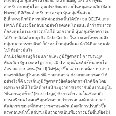
ตัวของหุ้นกลุ่มเทคโนโลยีอย่าง Samsung และ SK Hynix
สำหรับตลาดหุ้นไทย คุณประกิตมองว่าเป็นหลุมหลบภัย (Safe
Haven) ที่ดีเยี่ยมสำหรับการลงทุน หุ้นกลุ่มชิ้นส่วน
อิเล็กทรอนิกส์มีความคึกคักอย่างเห็นได้ชัด เช่น DELTA และ
HANA ที่มีแรงซื้อกลับมาอย่างโดดเด่น โดยแนะนำว่าสามารถ
ถือลงทุนในระยะยาวต่อไปได้ นอกจากนี้ หุ้นกลุ่มที่คาดว่าจะ
ได้รับอานิสงส์จากธุรกิจ Data Center ในประเทศไทยรวมถึง
กลุ่มธนาคารพาณิชย์ ก็ยังคงเป็นกลุ่มที่แนะนำให้ถือลงทุนต่อ
ไปได้อย่างมั่นใจ
ด้านปัจจัยเศรษฐกิจมหภาคและภูมิรัฐศาสตร์ การประมูล
พันธบัตรรัฐบาลสหรัฐฯ อายุ 20 ปี ล่าสุดมีผลลัพธ์ที่น่าพอใจ
อัตราผลตอบแทน (Yield) ไม่พุ่งสูงขึ้น และความต้องการจาก
ต่างชาติยังอยู่ในเกณฑ์ดี ช่วยลดความกังวลของตลาดลงได้
อย่างไรก็ดี ประเด็นภูมิรัฐศาสตร์ยังต้องติดตามใกล้ชิด โดย
เฉพาะกรณีที่ โดนัลด์ ทรัมป์ ระบุว่าการเจรจากับอิหร่านอยู่ใน
"ขั้นตอนสุดท้าย" (Final stage) ซึ่งอาจตีความในเชิงลบถึง
การเตรียมพร้อมเผชิญหน้ามากกว่าการจบลงด้วยข้อตกลง
สันติภาพ ขณะที่ทิศทางราคาทองคำแม้จะมีการปรับตัวขึ้น
แรงก่อนหน้านี้ แต่ประเมินว่าอาจเป็นเพียงการปรับขึ้นที่ยังไม่