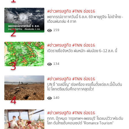
#ข่าวเศรษฐกิจ
#TNN ช่อง16
พยากรณ์อากาศวันนี้ 6 ส.ค. 69 พายุคูจิระ ไม่เข้าไทย -
เตือนฝนถล่ม 4 ภาค
2
159
#ข่าวเศรษฐกิจ
#TNN ช่อง16
เปิดรายชื่อจังหวัด ฝนหนัก–ฝนน้อย 6–12 ส.ค. นี้
3
134
#ข่าวเศรษฐกิจ
#TNN ช่อง16
UN ชี้ "เอลนีโญ" เร่งเครื่อง แรงขึ้นตั้งแต่ส.ค.นี้เป็นต้น
ไป โลกเตรียมรับศึกอากาศสุดขั้ว!
4
140
#ข่าวเศรษฐกิจ
#TNN ช่อง16
ททท. ปักหมุด ‘กรุงเทพฯ-เพชรบุรี’ โรดแมปวิวาห์ระดับ
โลก ดันไทยฮับคอนเซปต์ "Romance Tourism"