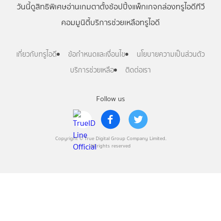
วันนี้
ดู
สิทธิพิเศษ
อ่าน
เกม
ตาตั้ง
ช้อปปิ้ง
แพ็กเกจ
กล่องทรูไอดีทีวี
คอมมูนิตี้
บริการช่วยเหลือทรูไอดี
เกี่ยวกับทรูไอดี
ข้อกำหนดและเงื่อนไข
นโยบายความเป็นส่วนตัว
บริการช่วยเหลือ
ติดต่อเรา
Follow us
Copyright © True Digital Group Company Limited.
All rights reserved