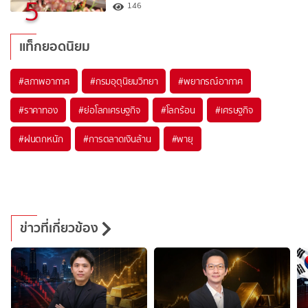
5
146
แท็กยอดนิยม
#
สภาพอากาศ
#
กรมอุตุนิยมวิทยา
#
พยากรณ์อากาศ
#
ราคาทอง
#
ย่อโลกเศรษฐกิจ
#
โลกร้อน
#
เศรษฐกิจ
#
ฝนตกหนัก
#
การตลาดเงินล้าน
#
พายุ
ข่าวที่เกี่ยวข้อง