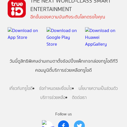
THE NEXT WORLD-CLASS SMART
ENTERTAINMENT
อีกขั้นของความบันเทิงระดับโลกตรงใจคุณ
วันนี้
ดู
สิทธิพิเศษ
อ่าน
เกม
ตาตั้ง
ช้อปปิ้ง
แพ็กเกจ
กล่องทรูไอดีทีวี
คอมมูนิตี้
บริการช่วยเหลือทรูไอดี
เกี่ยวกับทรูไอดี
ข้อกำหนดและเงื่อนไข
นโยบายความเป็นส่วนตัว
บริการช่วยเหลือ
ติดต่อเรา
Follow us