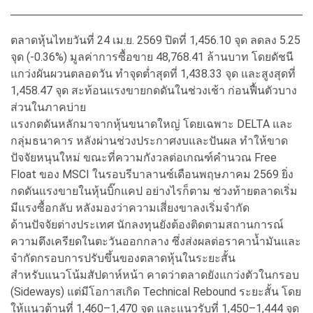
ตลาดหุ้นไทยวันที่ 24 เม.ย. 2569 ปิดที่ 1,456.10 จุด ลดลง 5.25
จุด (-0.36%) มูลค่าการซื้อขาย 48,768.41 ล้านบาท โดยดัชนี
แกว่งผันผวนตลอดวัน ทำจุดต่ำสุดที่ 1,438.33 จุด และสูงสุดที่
1,458.47 จุด สะท้อนแรงขายกดดันในช่วงเช้า ก่อนฟื้นตัวบาง
ส่วนในภาคบ่าย
แรงกดดันหลักมาจากหุ้นขนาดใหญ่ โดยเฉพาะ DELTA และ
กลุ่มธนาคาร หลังผ่านช่วงประกาศงบและปันผล ทำให้ขาด
ปัจจัยหนุนใหม่ ขณะที่ความกังวลต่อเกณฑ์คำนวณ Free
Float ของ MSCI ในรอบรีบาลานซ์เดือนพฤษภาคม 2569 ยิ่ง
กดดันแรงขายในหุ้นบิ๊กแคป อย่างไรก็ตาม ช่วงท้ายตลาดเริ่ม
มีแรงซื้อกลับ หลังมองว่าความเสี่ยงขาลงเริ่มจำกัด
ด้านปัจจัยต่างประเทศ นักลงทุนยังต้องติดตามสถานการณ์
ความตึงเครียดในตะวันออกกลาง ซึ่งส่งผลต่อราคาน้ำมันและ
จำกัดกรอบการปรับขึ้นของตลาดหุ้นในระยะสั้น
สำหรับแนวโน้มสัปดาห์หน้า คาดว่าตลาดยังแกว่งตัวในกรอบ
(Sideways) แต่มีโอกาสเกิด Technical Rebound ระยะสั้น โดย
ให้แนวต้านที่ 1,460–1,470 จุด และแนวรับที่ 1,450–1,444 จุด