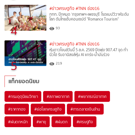
#ข่าวเศรษฐกิจ
#TNN ช่อง16
ททท. ปักหมุด ‘กรุงเทพฯ-เพชรบุรี’ โรดแมปวิวาห์ระดับ
โลก ดันไทยฮับคอนเซปต์ "Romance Tourism"
4
93
#ข่าวเศรษฐกิจ
#TNN ช่อง16
หุ้นดาวโจนส์วันนี้ 5 ส.ค. 2569 ปิดพุ่ง 907.47 จุด ทำ
นิวไฮ รับอานิสงส์หุ้น AI แกร่ง-น้ำมันร่วง
5
219
แท็กยอดนิยม
#
กรมอุตุนิยมวิทยา
#
สภาพอากาศ
#
พยากรณ์อากาศ
#
ราคาทอง
#
ย่อโลกเศรษฐกิจ
#
การตลาดเงินล้าน
#
ฝนตกหนัก
#
พายุ
#
ฝนตก
#
เศรษฐกิจ