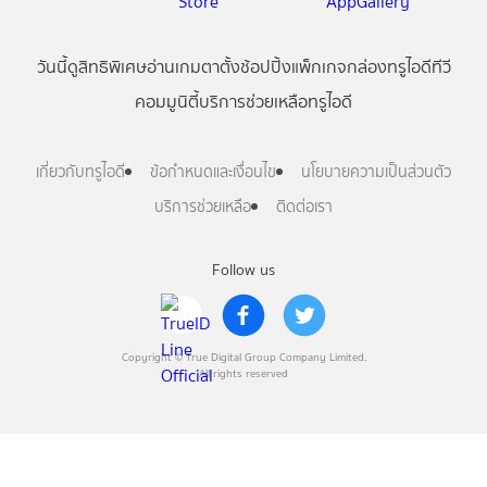
วันนี้
ดู
สิทธิพิเศษ
อ่าน
เกม
ตาตั้ง
ช้อปปิ้ง
แพ็กเกจ
กล่องทรูไอดีทีวี
คอมมูนิตี้
บริการช่วยเหลือทรูไอดี
เกี่ยวกับทรูไอดี
ข้อกำหนดและเงื่อนไข
นโยบายความเป็นส่วนตัว
บริการช่วยเหลือ
ติดต่อเรา
Follow us
Copyright © True Digital Group Company Limited.
All rights reserved