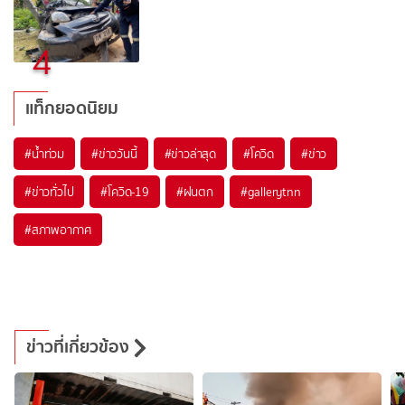
4
แท็กยอดนิยม
#
น้ำท่วม
#
ข่าววันนี้
#
ข่าวล่าสุด
#
โควิด
#
ข่าว
#
ข่าวทั่วไป
#
โควิด-19
#
ฝนตก
#
gallerytnn
#
สภาพอากาศ
ข่าวที่เกี่ยวข้อง