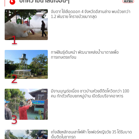
บทความน่าสนใจอื่นๆ
จับตา! ไข้เลือดออก 4 จังหวัดอีสานล่าง พบป่วยกว่า
1.2 พันราย โคราชป่วยมากสุด
1
กาฬสินธุ์เดินหน้า พัฒนาแหล่งน้ำบาดาลเพื่อ
การเกษตรแก้จน
2
มีงานบุญต่อเนื่อง ชาวบ้านห้วยฮีติดโควิดกว่า 100
คน กักตัวเกือบยกหมู่บ้าน เปิดรับบริจาคอาหาร
3
เก๋งเสียหลักชนเสาไฟฟ้า โชเฟอร์หญิงวัย 35 ได้รับบาด
เจ็บติดในซากรถ