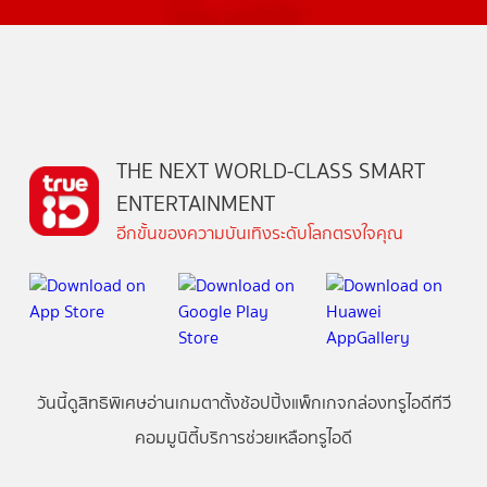
THE NEXT WORLD-CLASS SMART
ENTERTAINMENT
อีกขั้นของความบันเทิงระดับโลกตรงใจคุณ
วันนี้
ดู
สิทธิพิเศษ
อ่าน
เกม
ตาตั้ง
ช้อปปิ้ง
แพ็กเกจ
กล่องทรูไอดีทีวี
คอมมูนิตี้
บริการช่วยเหลือทรูไอดี