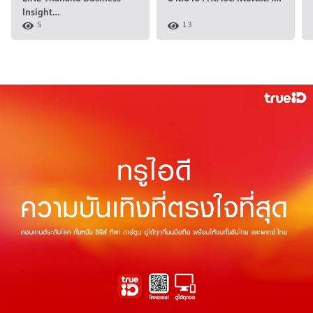
Insight…
5
13