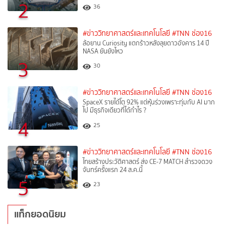
2
36
#ข่าววิทยาศาสตร์และเทคโนโลยี
#TNN ช่อง16
ล้อยาน Curiosity แตกร้าวหลังลุยดาวอังคาร 14 ปี
NASA ยันยังไหว
3
30
#ข่าววิทยาศาสตร์และเทคโนโลยี
#TNN ช่อง16
SpaceX รายได้โต 92% แต่หุ้นร่วงเพราะทุ่มกับ AI มาก
ไป มีธุรกิจเดียวที่ได้กำไร ?
4
25
#ข่าววิทยาศาสตร์และเทคโนโลยี
#TNN ช่อง16
ไทยสร้างประวัติศาสตร์ ส่ง CE-7 MATCH สำรวจดวง
จันทร์ครั้งแรก 24 ส.ค.นี้
5
23
แท็กยอดนิยม