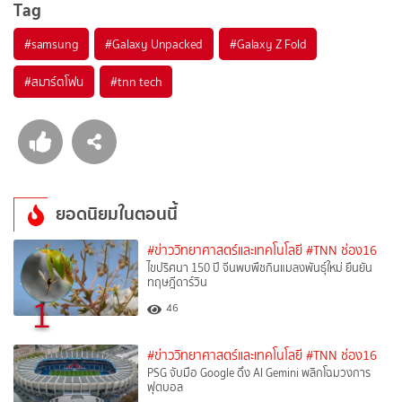
Tag
#
samsung
#
Galaxy Unpacked
#
Galaxy Z Fold
#
สมาร์ตโฟน
#
tnn tech
ยอดนิยมในตอนนี้
#ข่าววิทยาศาสตร์และเทคโนโลยี
#TNN ช่อง16
ไขปริศนา 150 ปี จีนพบพืชกินแมลงพันธุ์ใหม่ ยืนยัน
ทฤษฎีดาร์วิน
1
46
#ข่าววิทยาศาสตร์และเทคโนโลยี
#TNN ช่อง16
PSG จับมือ Google ดึง AI Gemini พลิกโฉมวงการ
ฟุตบอล