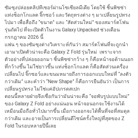
ซัมซุงปล่อยคลิปทีเซอร์ผ่านโซเชียลมีเดีย โดยใช้ ชิ้นพิซซ่า
แท่งช็อกโกแลต จิ๊กซอว์ และวัตถุทรงต่าง ๆ มาเปลี่ยนรูปทรง
ไปมา เพื่อสื่อถึง “ขนาด” และ “สัดส่วนใหม่” ของสมาร์ตโฟน
รุ่นถัดไป ที่จะเปิดตัวในงาน Galaxy Unpacked ช่วงเดือน
กรกฎาคม 2026 นี้
แฟน ๆ ของซัมซุงต่างวิเคราะห์กันว่า สมาร์ตโฟนที่จะถูกนำ
เอามาเปิดตัวน่าจะคือ Galaxy Z Fold รุ่นใหม่ เพราะจาก
ตัวอย่างที่ปล่อยออกมา ชิ้นพิซซ่ากว้าง ๆ ก็คือหน้าจอด้านนอก
ที่กว้างขึ้น ไม่ใช่ยาวขึ้น แท่งช็อกโกแลต ก็คือสัดส่วนเครื่อง
เปลี่ยนไป จิ๊กซอว์และขนมหมายถึงการออกแบบใหม่ที่ “ลงตัว
กว่าเดิม” และคำว่า “New Shape” ก็คือการยืนยันว่า เป็นการ
เปลี่ยนรูปทรง ไม่ใช่แค่อัปเกรดสเปก
ตอนนี้หลายฝ่ายจึงเชื่อกันว่ามันน่าจะคือ “จอพับรูปแบบใหม่”
ของ Galaxy Z Fold อย่างแน่นอน หน้าจอนอกจะใช้งานได้
เหมือนมือถือทั่วไปมากขึ้น เมื่อกางออกจะได้พื้นที่จอที่สมดุล
กว่าเดิม และอาจเป็นการเปลี่ยนดีไซน์ครั้งใหญ่ที่สุดของ Z
Fold ในรอบหลายปีนี้เลย