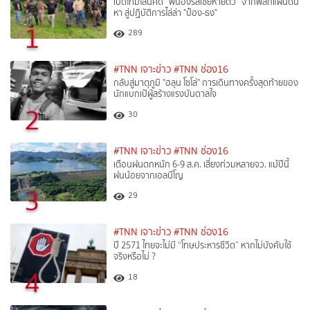
เปิดไทม์ไลน์คดี “พี่น้องรัสเซียหายตัว” จากพลิกแผ่นดิน
หา สู่ปฏิบัติการไล่ล่า "ป๋อง-ธง"
1
289
#TNN เจาะข่าว
#TNN ช่อง16
กลับสู่มาตุภูมิ "ฮลุน โซโล่" การเดินทางครั้งสุดท้ายของ
นักแบกเป้ผู้สร้างแรงบันดาลใจ
2
30
#TNN เจาะข่าว
#TNN ช่อง16
เตือนฝนตกหนัก 6-9 ส.ค. เสี่ยงท่วมหลายจว. แม้ปีนี้
ฝนน้อยจากเอลนีโญ
3
29
#TNN เจาะข่าว
#TNN ช่อง16
ปี 2571 ไทยจะไม่มี “โทษประหารชีวิต” หากไม่บังคับใช้
จริงหรือไม่ ?​
4
18