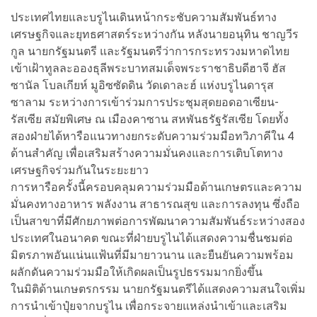
ประเทศไทยและบรูไนเดินหน้ากระชับความสัมพันธ์ทาง
เศรษฐกิจและยุทธศาสตร์ระหว่างกัน หลังนายอนุทิน ชาญวีร
กูล นายกรัฐมนตรี และรัฐมนตรีว่าการกระทรวงมหาดไทย
เข้าเฝ้าทูลละอองธุลีพระบาทสมเด็จพระราชาธิบดีฮาจี ฮัส
ซานัล โบลเกียห์ มูอิซซัดดิน วัดเดาละฮ์ แห่งบรูไนดารุส
ซาลาม ระหว่างการเข้าร่วมการประชุมสุดยอดอาเซียน-
รัสเซีย สมัยพิเศษ ณ เมืองคาซาน สหพันธรัฐรัสเซีย โดยทั้ง
สองฝ่ายได้หารือแนวทางยกระดับความร่วมมือทวิภาคีใน 4
ด้านสำคัญ เพื่อเสริมสร้างความมั่นคงและการเติบโตทาง
เศรษฐกิจร่วมกันในระยะยาว
การหารือครั้งนี้ครอบคลุมความร่วมมือด้านเกษตรและความ
มั่นคงทางอาหาร พลังงาน สาธารณสุข และการลงทุน ซึ่งถือ
เป็นสาขาที่มีศักยภาพต่อการพัฒนาความสัมพันธ์ระหว่างสอง
ประเทศในอนาคต ขณะที่ฝ่ายบรูไนได้แสดงความชื่นชมต่อ
มิตรภาพอันแน่นแฟ้นที่มีมายาวนาน และยืนยันความพร้อม
ผลักดันความร่วมมือให้เกิดผลเป็นรูปธรรมมากยิ่งขึ้น
ในมิติด้านเกษตรกรรม นายกรัฐมนตรีได้แสดงความสนใจเพิ่ม
การนำเข้าปุ๋ยจากบรูไน เพื่อกระจายแหล่งนำเข้าและเสริม