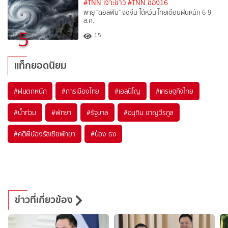
#TNN เจาะข่าว
#TNN ช่อง16
พายุ "ดอลฟิน" จ่อจีน-ไต้หวัน ไทยเตือนฝนหนัก 6-9
ส.ค.
5
15
แท็กยอดนิยม
#
ฝนตกหนัก
#
การเมืองไทย
#
เอลนีโญ
#
เศรษฐกิจไทย
#
น้ำท่วม
#
พัทยา
#
รัฐบาล
#
อนุทิน ชาญวีรกูล
#
คดีพี่น้องรัสเซียพัทยา
#
ป๋อง ธง
ข่าวที่เกี่ยวข้อง