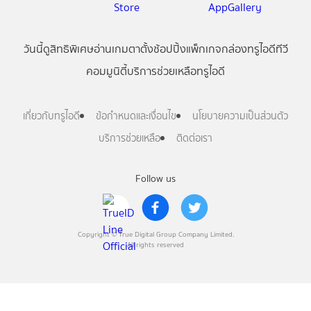
วันนี้
ดู
สิทธิพิเศษ
อ่าน
เกม
ตาตั้ง
ช้อปปิ้ง
แพ็กเกจ
กล่องทรูไอดีทีวี
คอมมูนิตี้
บริการช่วยเหลือทรูไอดี
เกี่ยวกับทรูไอดี
ข้อกำหนดและเงื่อนไข
นโยบายความเป็นส่วนตัว
บริการช่วยเหลือ
ติดต่อเรา
Follow us
Copyright © True Digital Group Company Limited.
All rights reserved