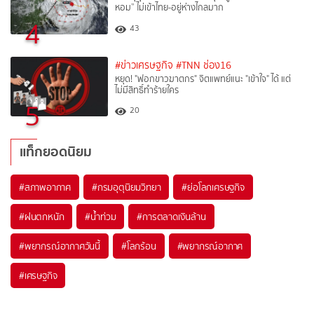
หอม” ไม่เข้าไทย-อยู่ห่างไกลมาก
4
43
#ข่าวเศรษฐกิจ
#TNN ช่อง16
หยุด! "ฟอกขาวฆาตกร" จิตแพทย์แนะ "เข้าใจ" ได้ แต่
ไม่มีสิทธิ์ทำร้ายใคร
5
20
แท็กยอดนิยม
#
สภาพอากาศ
#
กรมอุตุนิยมวิทยา
#
ย่อโลกเศรษฐกิจ
#
ฝนตกหนัก
#
น้ำท่วม
#
การตลาดเงินล้าน
#
พยากรณ์อากาศวันนี้
#
โลกร้อน
#
พยากรณ์อากาศ
#
เศรษฐกิจ