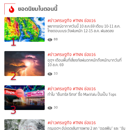
ยอดนิยมในตอนนี้
#ข่าวเศรษฐกิจ
#TNN ช่อง16
พยากรณ์อากาศวันนี้ 10 ส.ค.69 เตือน 10-11 ส.ค.
ไทยตอนบนระวังฝนหนัก 12-15 ส.ค. ฝนลดลง
1
88
#ข่าวเศรษฐกิจ
#TNN ช่อง16
อุตุฯ เตือนพื้นที่เสี่ยงภัยฝนตกหนักถึงหนักมากวันที่
10 ส.ค. 69
2
33
#ข่าวเศรษฐกิจ
#TNN ช่อง16
ทำไม "เซ็นทรัล รีเทล" ซื้อ MaxValu ปั้นเป็น Tops
3
30
#ข่าวเศรษฐกิจ
#TNN ช่อง16
กรมอุตุฯ อัปเดตเส้นทางพายุ 2 ลูก “ดอลฟิน” และ “จัน