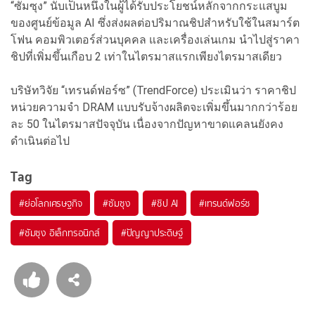
“ซัมซุง” นับเป็นหนึ่งในผู้ได้รับประโยชน์หลักจากกระแสบูม
ของศูนย์ข้อมูล AI ซึ่งส่งผลต่อปริมาณชิปสำหรับใช้ในสมาร์ต
โฟน คอมพิวเตอร์ส่วนบุคคล และเครื่องเล่นเกม นำไปสู่ราคา
ชิปที่เพิ่มขึ้นเกือบ 2 เท่าในไตรมาสแรกเพียงไตรมาสเดียว
บริษัทวิจัย “เทรนด์ฟอร์ซ” (TrendForce) ประเมินว่า ราคาชิป
หน่วยความจำ DRAM แบบรับจ้างผลิตจะเพิ่มขึ้นมากกว่าร้อย
ละ 50 ในไตรมาสปัจจุบัน เนื่องจากปัญหาขาดแคลนยังคง
ดำเนินต่อไป
Tag
#
ย่อโลกเศรษฐกิจ
#
ซัมซุง
#
ชิป AI
#
เทรนด์ฟอร์ซ
#
ซัมซุง อิเล็กทรอนิกส์
#
ปัญญาประดิษฐ์