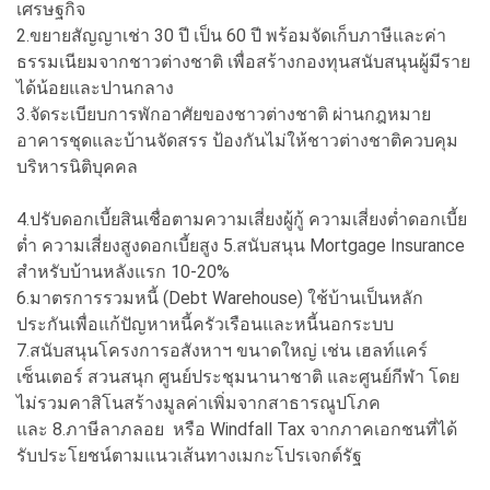
เศรษฐกิจ
2.ขยายสัญญาเช่า 30 ปี เป็น 60 ปี พร้อมจัดเก็บภาษีและค่า
ธรรมเนียมจากชาวต่างชาติ เพื่อสร้างกองทุนสนับสนุนผู้มีราย
ได้น้อยและปานกลาง
3.จัดระเบียบการพักอาศัยของชาวต่างชาติ ผ่านกฎหมาย
อาคารชุดและบ้านจัดสรร ป้องกันไม่ให้ชาวต่างชาติควบคุม
บริหารนิติบุคคล
4.ปรับดอกเบี้ยสินเชื่อตามความเสี่ยงผู้กู้ ความเสี่ยงต่ำดอกเบี้ย
ต่ำ ความเสี่ยงสูงดอกเบี้ยสูง 5.สนับสนุน Mortgage Insurance
สำหรับบ้านหลังแรก 10-20%
6.มาตรการรวมหนี้ (Debt Warehouse) ใช้บ้านเป็นหลัก
ประกันเพื่อแก้ปัญหาหนี้ครัวเรือนและหนี้นอกระบบ
7.สนับสนุนโครงการอสังหาฯ ขนาดใหญ่ เช่น เฮลท์แคร์
เซ็นเตอร์ สวนสนุก ศูนย์ประชุมนานาชาติ และศูนย์กีฬา โดย
ไม่รวมคาสิโนสร้างมูลค่าเพิ่มจากสาธารณูปโภค
และ 8.ภาษีลาภลอย หรือ Windfall Tax จากภาคเอกชนที่ได้
รับประโยชน์ตามแนวเส้นทางเมกะโปรเจกต์รัฐ