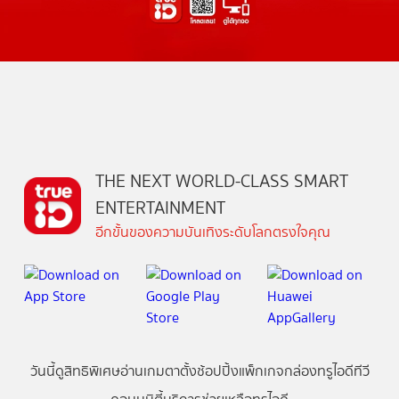
THE NEXT WORLD-CLASS SMART
ENTERTAINMENT
อีกขั้นของความบันเทิงระดับโลกตรงใจคุณ
วันนี้
ดู
สิทธิพิเศษ
อ่าน
เกม
ตาตั้ง
ช้อปปิ้ง
แพ็กเกจ
กล่องทรูไอดีทีวี