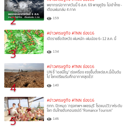
พยากรณ์อากาศวันนี้ 6 ส.ค. 69 พายุคูจิระ ไม่เข้าไทย -
เตือนฝนถล่ม 4 ภาค
2
159
#ข่าวเศรษฐกิจ
#TNN ช่อง16
เปิดรายชื่อจังหวัด ฝนหนัก–ฝนน้อย 6–12 ส.ค. นี้
3
134
#ข่าวเศรษฐกิจ
#TNN ช่อง16
UN ชี้ "เอลนีโญ" เร่งเครื่อง แรงขึ้นตั้งแต่ส.ค.นี้เป็นต้น
ไป โลกเตรียมรับศึกอากาศสุดขั้ว!
4
140
#ข่าวเศรษฐกิจ
#TNN ช่อง16
ททท. ปักหมุด ‘กรุงเทพฯ-เพชรบุรี’ โรดแมปวิวาห์ระดับ
โลก ดันไทยฮับคอนเซปต์ "Romance Tourism"
5
146