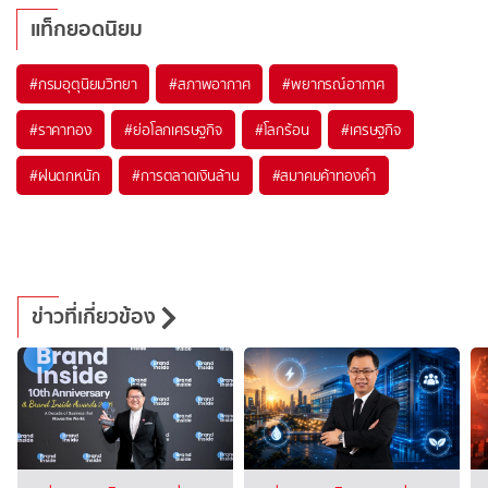
แท็กยอดนิยม
#
กรมอุตุนิยมวิทยา
#
สภาพอากาศ
#
พยากรณ์อากาศ
#
ราคาทอง
#
ย่อโลกเศรษฐกิจ
#
โลกร้อน
#
เศรษฐกิจ
#
ฝนตกหนัก
#
การตลาดเงินล้าน
#
สมาคมค้าทองคำ
ข่าวที่เกี่ยวข้อง