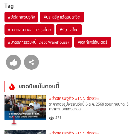
Tag
#
ย่อโลกเศรษฐกิจ
#
ประเสริฐ แต่ดุลยสาธิต
#
นายกสมาคมอาคารชุดไทย
#
รัฐบาลใหม่
#
มาตรการรวมหนี้ (Debt Warehouse)
#
เฮลท์แคร์เซ็นเตอร์
ยอดนิยมในตอนนี้
#ข่าวเศรษฐกิจ
#TNN ช่อง16
ราคาทองรูปพรรณวันนี้ 6 ส.ค. 2569 รวมทุกขนาด เช็
กราคาทองแท่งล่าสุด
1
278
#ข่าวเศรษฐกิจ
#TNN ช่อง16