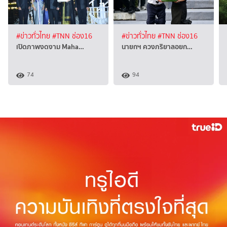
#ข่าวทั่วไทย
#TNN ช่อง16
#ข่าวทั่วไทย
#TNN ช่อง16
เปิดภาพงดงาม Maha…
นายกฯ ควงภริยาลอยก…
74
94