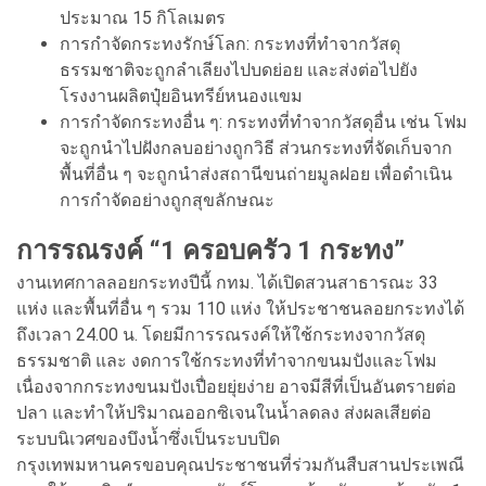
ประมาณ 15 กิโลเมตร
การกำจัดกระทงรักษ์โลก: กระทงที่ทำจากวัสดุ
ธรรมชาติจะถูกลำเลียงไปบดย่อย และส่งต่อไปยัง
โรงงานผลิตปุ๋ยอินทรีย์หนองแขม
การกำจัดกระทงอื่น ๆ: กระทงที่ทำจากวัสดุอื่น เช่น โฟม
จะถูกนำไปฝังกลบอย่างถูกวิธี ส่วนกระทงที่จัดเก็บจาก
พื้นที่อื่น ๆ จะถูกนำส่งสถานีขนถ่ายมูลฝอย เพื่อดำเนิน
การกำจัดอย่างถูกสุขลักษณะ
การรณรงค์ “1 ครอบครัว 1 กระทง”
งานเทศกาลลอยกระทงปีนี้ กทม. ได้เปิดสวนสาธารณะ 33
แห่ง และพื้นที่อื่น ๆ รวม 110 แห่ง ให้ประชาชนลอยกระทงได้
ถึงเวลา 24.00 น. โดยมีการรณรงค์ให้ใช้กระทงจากวัสดุ
ธรรมชาติ และ งดการใช้กระทงที่ทำจากขนมปังและโฟม
เนื่องจากกระทงขนมปังเปื่อยยุ่ยง่าย อาจมีสีที่เป็นอันตรายต่อ
ปลา และทำให้ปริมาณออกซิเจนในน้ำลดลง ส่งผลเสียต่อ
ระบบนิเวศของบึงน้ำซึ่งเป็นระบบปิด
กรุงเทพมหานครขอบคุณประชาชนที่ร่วมกันสืบสานประเพณี