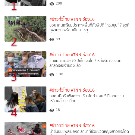
1
200
#ข่าวทั่วไทย
#TNN ช่อง16
ขอนแก่นเตรียมประกาศพื้นที่ภัยพิบัติ "หลุมยุบ" 7 จุดที่
ภูผาม่าน พร้อมเปิดสาเหตุ
2
39
#ข่าวทั่วไทย
#TNN ช่อง16
ชื่นชม! ยายวัย 70 ปีเก็บเงินได้ 3 หมื่นรีบแจ้งจนท.
ล่าสุดเจอเจ้าของแล้ว
3
1.8K
#ข่าวทั่วไทย
#TNN ช่อง16
กสศ. เปิดรับฟังความเห็น จัดทำแผน 5 ปี ลดความ
เหลื่อมล้ำการศึกษา
4
18
#ข่าวทั่วไทย
#TNN ช่อง16
น่าชื่นชม! พลเมืองดีเล่านาทีช่วยชีวิตหญิงสาวกระโดด