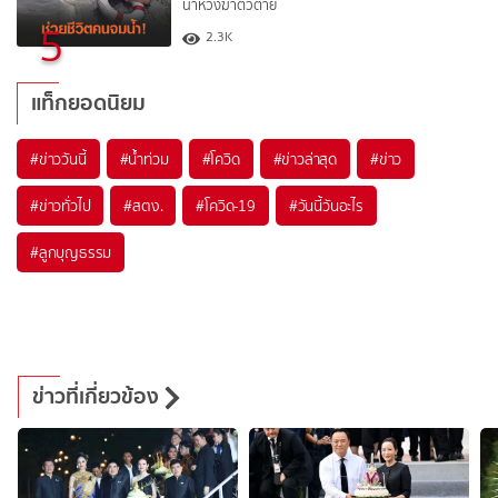
น้ำหวังฆ่าตัวตาย
5
2.3K
แท็กยอดนิยม
#
ข่าววันนี้
#
น้ำท่วม
#
โควิด
#
ข่าวล่าสุด
#
ข่าว
#
ข่าวทั่วไป
#
สตง.
#
โควิด-19
#
วันนี้วันอะไร
#
ลูกบุญธรรม
ข่าวที่เกี่ยวข้อง