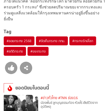
ภายใต้แนวคิด “ลอยกระทงรักษ์โลก มาด้วยกัน ลอยด้วยกัน 1
ครอบครัว 1 กระทง” ซึ่งช่วยลดปริมาณขยะจากกระทงและ
ร่วมดูแลสิ่งแวดล้อมให้กรุงเทพมหานครน่าอยู่ยิ่งขึ้นอย่าง
ยั่งยืน
Tag
#
ลอยกระทง 2568
#
จัดเก็บกระทง กทม.
#
กระทงรักษ์โลก
#
สถิติกระทง
#
ขยะกระทง
ยอดนิยมในตอนนี้
#ข่าวทั่วไทย
#TNN ช่อง16
น้องพั้นช์ ลูกบุญธรรมก้อง ห้วยไร่ เสียชีวิตจาก
อุบัติเหตุ