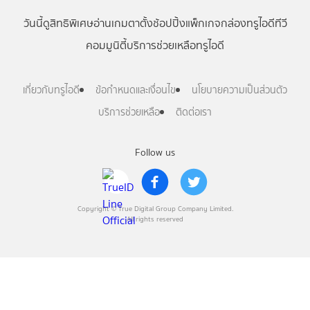
วันนี้
ดู
สิทธิพิเศษ
อ่าน
เกม
ตาตั้ง
ช้อปปิ้ง
แพ็กเกจ
กล่องทรูไอดีทีวี
คอมมูนิตี้
บริการช่วยเหลือทรูไอดี
เกี่ยวกับทรูไอดี
ข้อกำหนดและเงื่อนไข
นโยบายความเป็นส่วนตัว
บริการช่วยเหลือ
ติดต่อเรา
Follow us
Copyright © True Digital Group Company Limited.
All rights reserved