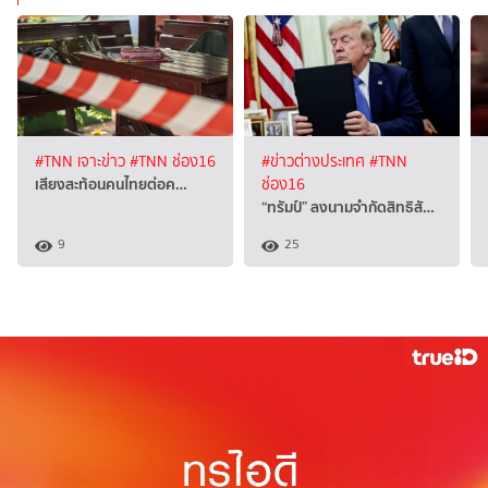
#TNN เจาะข่าว
#TNN ช่อง16
#ข่าวต่างประเทศ
#TNN
เสียงสะท้อนคนไทยต่อค…
ช่อง16
“ทรัมป์” ลงนามจำกัดสิทธิสั…
9
25