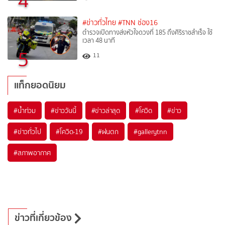
4
#ข่าวทั่วไทย
#TNN ช่อง16
ตำรวจเปิดทางส่งหัวใจดวงที่ 185 ถึงศิริราชสำเร็จ ใช้
เวลา 48 นาที
5
11
แท็กยอดนิยม
#
น้ำท่วม
#
ข่าววันนี้
#
ข่าวล่าสุด
#
โควิด
#
ข่าว
#
ข่าวทั่วไป
#
โควิด-19
#
ฝนตก
#
gallerytnn
#
สภาพอากาศ
ข่าวที่เกี่ยวข้อง