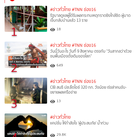
#ข่าวทั่วไทย
#TNN ช่อง16
รัฐบาลดูแลผู้ได้รับผลกระทบเหตุกราดยิงใกล้ชิด ผู้บาด
เจ็บกลับบ้านแล้ว 13 ราย
1
18
#ข่าวทั่วไทย
#TNN ช่อง16
วันนี้วันอะไร วันที่ 9 สิงหาคม ตรงกับ "วันสากลว่าด้วย
ชนพื้นเมืองดั้งเดิมของโลก"
2
649
#ข่าวทั่วไทย
#TNN ช่อง16
CIB สนธิ ปส.ยึดไอซ์ 320 กก. วังน้อย เร่งล่าคนขับ-
ขยายผลเครือข่าย
3
13
#ข่าวทั่วไทย
แคปชั่น ให้กำลังใจ 'ผู้ประสบภัย' น้ำท่วม
29.8K