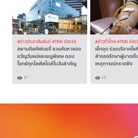
#ข่าวประชาสัมพันธ์
#TNN ช่อง16
#ข่าวทั่วไทย
#TNN ช่อง
สยามดิสคัฟเวอรี่ ชวนค้นหาของ
เช็กจุด ร่วมบริจาคโล
ขวัญวันแม่และเมนูพิเศษ ตอบ
สำรองรักษาผู้บาดเจ
โจทย์ทุกไลฟ์สไตล์ในวันสำคัญ
เหตุการณ์กราดยิง
17
15