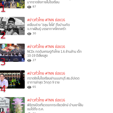
มากราดยิงภายในโรงเรียน
1
87
#ข่าวทั่วไทย
#TNN ช่อง16
เคลื่อนร่าง "ฮลุน โซโล่" ถึงบ้านเกิด
จ.กาฬสินธุ์ บรรยากาศโศกเศร้า
2
30
#ข่าวทั่วไทย
#TNN ช่อง16
NCDs กดดันเศรษฐกิจไทย 1.6 ล้านล้าน เด็ก
10-19 ปีเสี่ยงสูง
3
27
#ข่าวทั่วไทย
#TNN ช่อง16
กราดยิงในโรงเรียนย่านนนทบุรี สธ.อัปเดต
อาการล่าสุด วิกฤต 9 ราย
4
65
#ข่าวทั่วไทย
#TNN ช่อง16
พิจิตรเปิดเที่ยวดอกกระเจียวยักษ์ บ้านเขาโล้น
ชมได้ถึง ต.ค.