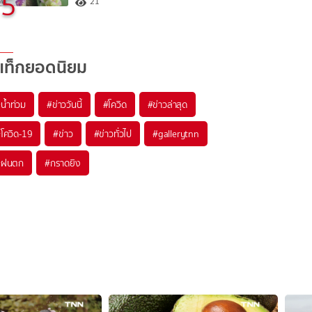
5
21
แท็กยอดนิยม
#
น้ำท่วม
#
ข่าววันนี้
#
โควิด
#
ข่าวล่าสุด
#
โควิด-19
#
ข่าว
#
ข่าวทั่วไป
#
gallerytnn
#
ฝนตก
#
กราดยิง