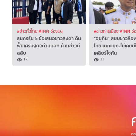
#ข่าวทั่วไทย
#TNN ช่อง16
#ข่าวการเมือง
#TNN ช่
ธนกรรับ 5 ข้อเสนอชาวสะเดา ดัน
“อนุทิน” สยบข่าวลือ
ฟื้นเศรษฐกิจด่านนอก ค้านข่าวดี
ไทยแตกแยก-ไม่เคยม
ลลับ
เคลียร์ใจกัน
17
33