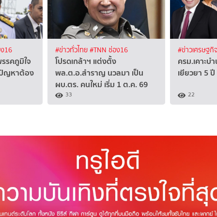
อง16
#ข่าวทั่วไทย
#TNN ช่อง16
#ข่าวเศรษฐกิ
พรรคภูมิใจ
โปรดเกล้าฯ แต่งตั้ง
ครม.เคาะบำ
ีปัญหาต้อง
พล.ต.อ.สำราญ นวลมา เป็น
เยียวยา 5 ปี
ผบ.ตร. คนใหม่ เริ่ม 1 ต.ค. 69
33
22