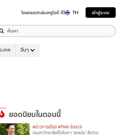
TH
เข้าสู่ระบบ
โหลดแอป
กล่องทรูไอดี ทีวี
ระเทศ
อื่นๆ
ยอดนิยมในตอนนี้
#ข่าวการเมือง
#TNN ช่อง16
ปมมหาวิทยาลัยเอื้อจีนเทา "ยศชนัน" สั่งด่วน