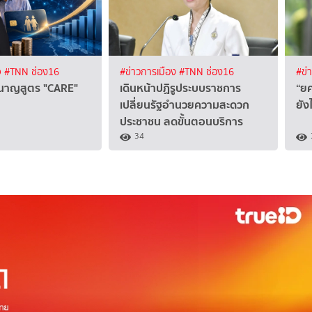
จ
#TNN ช่อง16
#ข่าวการเมือง
#TNN ช่อง16
#ข่
นาญสูตร "CARE"
เดินหน้าปฏิรูประบบราชการ
“ย
เปลี่ยนรัฐอำนวยความสะดวก
ยัง
ประชาชน ลดขั้นตอนบริการ
34