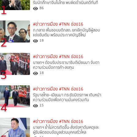
รับนักศึกษาจีนในไทย พบผิดดำเนินคดีทันที
1
86
#ข่าวการเมือง
#TNN ช่อง16
ก.กลาง เห็นชอบมติกสถ. ยกเลิกบัญชีผู้สอบ
แข่งขันเดิม พร้อมประกาศบัญชีใหม่
2
18
#ข่าวการเมือง
#TNN ช่อง16
นายกฯ ต้อนรับประธานาธิบดีเมียนมา จับตา
ความร่วมมือการค้า-ลงทุน
3
18
#ข่าวการเมือง
#TNN ช่อง16
รัฐบาลไทย–เมียนมา กระชับมิตรภาพ เดินหน้า
ความร่วมมือเพื่อความมั่นคงร่วมกัน
4
15
#ข่าวการเมือง
#TNN ช่อง16
นายกฯ ย้ำไม่ควรเกิดขึ้น-สั่งเร่งหาต้นเหตุและ
ผู้รับผิดชอบข้อมูลส่วนบุคคลรั่วไหล