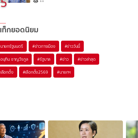
5
11
แท็กยอดนิยม
#
นายกรัฐมนตรี
#
ข่าวการเมือง
#
ข่าววันนี้
#
อนุทิน ชาญวีรกูล
#
รัฐบาล
#
ข่าว
#
ข่าวล่าสุด
#
เลือกตั้ง
#
เลือกตั้ง2569
#
นายกฯ