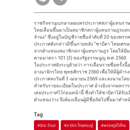
ราชกิจจานุเบกษาเผยแพร่ประกาศสภาผู้แทนราษฎร 
ไทยเลื่อนขึ้นมาเป็นสมาชิกสภาผู้แทนราษฎรแทนตำแห
จำนง” ซึ่งอยู่ในบัญชีรายชื่อลำดับที่ 20 ของพร
ประกาศดังกล่าวมีขึ้นภายหลัง “ชาบีดา ไทยเศรษฐ์
จากตำแหน่งสมาชิกสภาผู้แทนราษฎร โดยให้มีผลตั
ตามมาตรา 101 (3) ของรัฐธรรมนูญ พ.ศ. 2560
ในประกาศยังระบุด้วยว่า การเลื่อนรายชื่อครั้
อาณาจักรไทย พุทธศักราช 2560 เพื่อให้มีผู้ดำร
ประกาศลงวันที่ 3 เมษายน 2569 และลงนามโด
สำหรับรายละเอียดในประกาศ อ้างอิงจากผลการเล
เคยประกาศไว้ก่อนหน้านี้ ซึ่งทำให้ชาบีดาได้รับเ
ตำแหน่งว่าง จึงต้องเลื่อนผู้มีชื่อถัดไปขึ้นม
Tag
#
นิกร จำนง
#
ชาบีดา ไทยเศรษฐ์
#
พรรคภูมิใจไทย