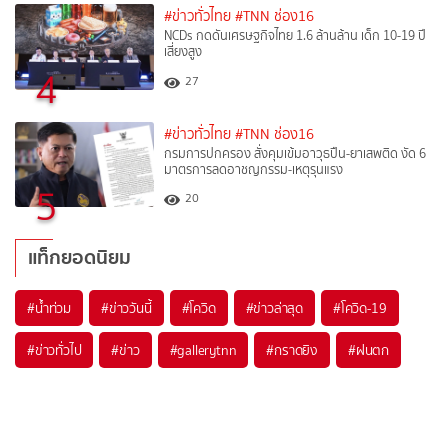
#ข่าวทั่วไทย
#TNN ช่อง16
NCDs กดดันเศรษฐกิจไทย 1.6 ล้านล้าน เด็ก 10-19 ปี
เสี่ยงสูง
4
27
#ข่าวทั่วไทย
#TNN ช่อง16
กรมการปกครอง สั่งคุมเข้มอาวุธปืน-ยาเสพติด งัด 6
มาตรการลดอาชญกรรม-เหตุรุนแรง
5
20
แท็กยอดนิยม
#
น้ำท่วม
#
ข่าววันนี้
#
โควิด
#
ข่าวล่าสุด
#
โควิด-19
#
ข่าวทั่วไป
#
ข่าว
#
gallerytnn
#
กราดยิง
#
ฝนตก