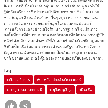
ผ่านมา โดยใช้วีซ่านักท่องเที่ยวจีน และทั้งหมดเคยเดินทางไป
ยังประเทศที่เชื่อมโยงกับกลุ่มสแกมเมอร์ เช่นกัมพูชา ทำให้
รู้จักกับเครือข่ายซึ่งประกอบไปด้วยชาวมาเลเซีย 1 คน และ
ชาวกัมพูชา 3 คน ส่วนข้อหาอื่นๆ อยู่ระหว่างขยายผล เส้น
ทางการเงิน และตรวจสอบข้อมูลในระบบคอมพิวเตอร์
ภายหลังการแถลงข่าวเสร็จสิ้น นายกรัฐมนตรี จะเดินทาง
ลงพื้นที่ด่วนที่อำเภอแม่สอด จังหวัดตาก เพื่อติดตามการปฏิบัติ
หน้าที่ส่งกลับบุคคลต่างชาติที่ลักลอบเข้าเมืองโดยผิดกฎหมาย
ซึ่งถือเป็นหนึ่งในมาตรการเร่งด่วนของรัฐบาลในการจัดการ
ปัญหาความมั่นคงแนวชายแดน ป้องกันอาชญากรรมข้าม
ชาติ ปราบสแกมเมอร์ คุ้มครองความปลอดภัยของประชาชน
Tag
#
แก๊งคอลเซ็นเตอร์
#
รวมพลังคนไทยต้านภัยสแกมเมอร์
#
อาชญากรรมทางเทคโนโลยี
#
อนุทินชาญวีรกูล
#
มิจฉาชีพ